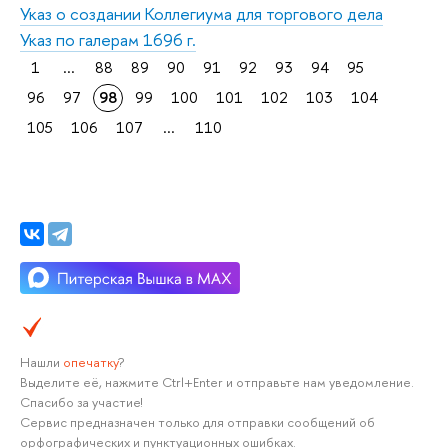
Указ о создании Коллегиума для торгового дела
Указ по галерам 1696 г.
1
...
88
89
90
91
92
93
94
95
96
97
98
99
100
101
102
103
104
105
106
107
...
110
Нашли
опечатку
?
Выделите её, нажмите Ctrl+Enter и отправьте нам уведомление.
Спасибо за участие!
Сервис предназначен только для отправки сообщений об
орфографических и пунктуационных ошибках.