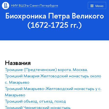
НИУ ВШЭ в Санкт-Петербурге
Меню
Биохроника Петра Великого
(1672-1725 гг.)
Названия
Троицкие (Предтеченские) ворота. Москва.
Троицкий Макария Желтоводский монастырь около
с. Макарьево
Тро­иц­кий Ма­ка­рье­во-Жел­то­вод­ский монастырь у с.
Ма­карь­е­во
Троицкий объезд, отъезд, поход
Троицкий Черниговский монастырь