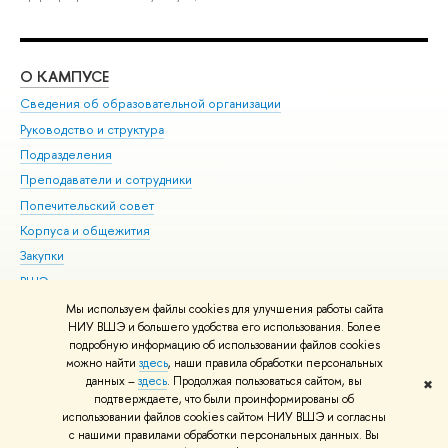
О КАМПУСЕ
ОБ
Сведения об образовательной организации
Мер
Руководство и структура
Мер
Подразделения
Дов
Преподаватели и сотрудники
Ол
Попечительский совет
При
Корпуса и общежития
При
Закупки
Ди
ВШЭ для студентов с ограниченными возможностями
До
здоровья и инвалидностью
Ас
Мы используем файлы cookies для улучшения работы сайта
Версия для слабовидящих
НИУ ВШЭ и большего удобства его использования. Более
Обр
подробную информацию об использовании файлов cookies
Единая платежная страница
можно найти
здесь
, наши правила обработки персональных
данных –
здесь
. Продолжая пользоваться сайтом, вы
✖
Редактору
подтверждаете, что были проинформированы об
© НИУ ВШЭ 1993–2026
Адреса и контакты
Условия использования
использовании файлов cookies сайтом НИУ ВШЭ и согласны
с нашими правилами обработки персональных данных. Вы
материалов
Политика конфиденциальности
Карта сайта