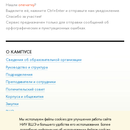
Нашли
опечатку
?
Выделите её, нажмите Ctrl+Enter и отправьте нам уведомление.
Спасибо за участие!
Сервис предназначен только для отправки сообщений об
орфографических и пунктуационных ошибках.
О КАМПУСЕ
ОБ
Сведения об образовательной организации
Мер
Руководство и структура
Мер
Подразделения
Дов
Преподаватели и сотрудники
Ол
Попечительский совет
При
Корпуса и общежития
При
Закупки
Ди
ВШЭ для студентов с ограниченными возможностями
До
здоровья и инвалидностью
Ас
Мы используем файлы cookies для улучшения работы сайта
Версия для слабовидящих
НИУ ВШЭ и большего удобства его использования. Более
Обр
подробную информацию об использовании файлов cookies