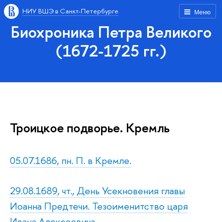
НИУ ВШЭ в Санкт-Петербурге
Меню
Биохроника Петра Великого
(1672-1725 гг.)
Троицкое подворье. Кремль
05.07.1686, пн. П. в Кремле.
29.08.1689, чт., День Усекновения главы
Иоанна Предтечи. Тезоименитство царя
Ивана Алексеевича.