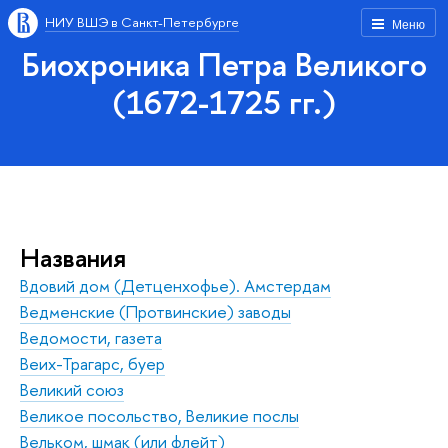
НИУ ВШЭ в Санкт-Петербурге
Меню
Биохроника Петра Великого
(1672-1725 гг.)
Названия
Вдовий дом (Детценхофье). Амстердам
Ведменские (Протвинские) заводы
Ведомости, газета
Веих-Трагарс, буер
Великий союз
Великое посольство, Великие послы
Вельком, шмак (или флейт)