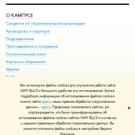
О КАМПУСЕ
ОБ
Сведения об образовательной организации
Мер
Руководство и структура
Мер
Подразделения
Дов
Преподаватели и сотрудники
Ол
Попечительский совет
При
Корпуса и общежития
При
Закупки
Ди
ВШЭ для студентов с ограниченными возможностями
До
здоровья и инвалидностью
Ас
Мы используем файлы cookies для улучшения работы сайта
Версия для слабовидящих
НИУ ВШЭ и большего удобства его использования. Более
Обр
подробную информацию об использовании файлов cookies
Единая платежная страница
можно найти
здесь
, наши правила обработки персональных
данных –
здесь
. Продолжая пользоваться сайтом, вы
✖
Редактору
подтверждаете, что были проинформированы об
© НИУ ВШЭ 1993–2026
Адреса и контакты
Условия использования
использовании файлов cookies сайтом НИУ ВШЭ и согласны
с нашими правилами обработки персональных данных. Вы
материалов
Политика конфиденциальности
Карта сайта
можете отключить файлы cookies в настройках Вашего
Шрифты HSE Sans и HSE Slab разработаны в
Школе дизайна НИУ ВШЭ
браузера.