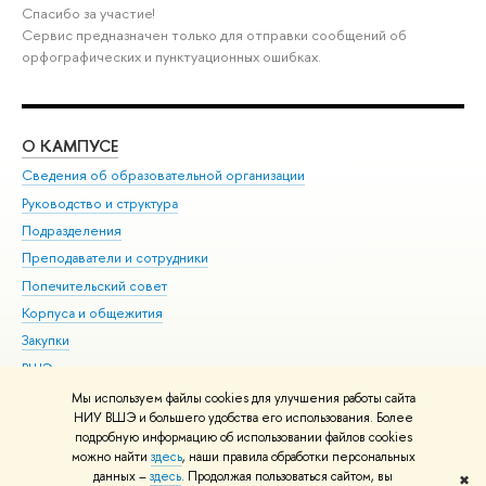
Спасибо за участие!
Сервис предназначен только для отправки сообщений об
орфографических и пунктуационных ошибках.
О КАМПУСЕ
ОБ
Сведения об образовательной организации
Мер
Руководство и структура
Мер
Подразделения
Дов
Преподаватели и сотрудники
Ол
Попечительский совет
При
Корпуса и общежития
При
Закупки
Ди
ВШЭ для студентов с ограниченными возможностями
До
здоровья и инвалидностью
Ас
Мы используем файлы cookies для улучшения работы сайта
Версия для слабовидящих
НИУ ВШЭ и большего удобства его использования. Более
Обр
подробную информацию об использовании файлов cookies
Единая платежная страница
можно найти
здесь
, наши правила обработки персональных
данных –
здесь
. Продолжая пользоваться сайтом, вы
✖