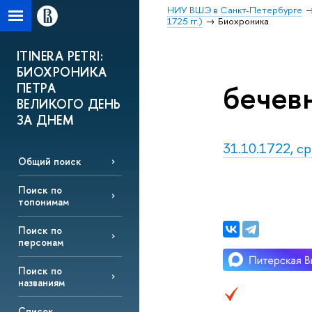
НИУ ВШЭ в Санкт-Петербурге
1725 гг.)
Биохроника
ITINERA PETRI:
БИОХРОНИКА
бечев
ПЕТРА
ВЕЛИКОГО ДЕНЬ
ЗА ДНЕМ
31.10.1722, ср
Общий поиск
Поиск по
топонимам
Поиск по
персонам
Поиск по
названиям
Список