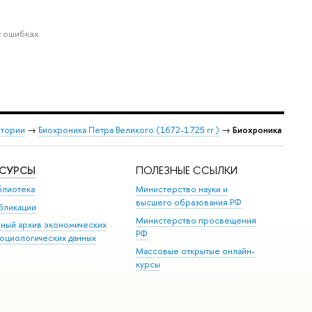
 ошибках.
стории
→
Биохроника Петра Великого (1672-1725 гг.)
→
Биохроника
ЕСУРСЫ
ПОЛЕЗНЫЕ ССЫЛКИ
блиотека
Министерство науки и
высшего образования РФ
бликации
Министерство просвещения
иный архив экономических
РФ
социологических данных
Массовые открытые онлайн-
курсы