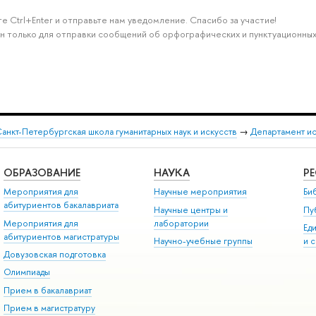
е Ctrl+Enter и отправьте нам уведомление. Спасибо за участие!
н только для отправки сообщений об орфографических и пунктуационных
анкт-Петербургская школа гуманитарных наук и искусств
→
Департамент и
ОБРАЗОВАНИЕ
НАУКА
Р
Мероприятия для
Научные мероприятия
Би
абитуриентов бакалавриата
Научные центры и
Пу
Мероприятия для
лаборатории
Ед
абитуриентов магистратуры
Научно-учебные группы
и 
Довузовская подготовка
Олимпиады
Прием в бакалавриат
Прием в магистратуру