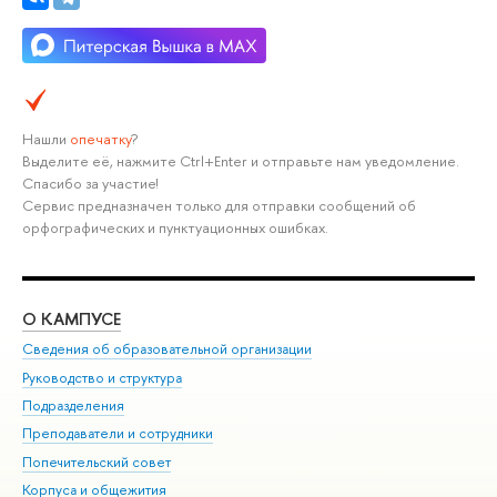
Нашли
опечатку
?
Выделите её, нажмите Ctrl+Enter и отправьте нам уведомление.
Спасибо за участие!
Сервис предназначен только для отправки сообщений об
орфографических и пунктуационных ошибках.
О КАМПУСЕ
ОБ
Сведения об образовательной организации
Мер
Руководство и структура
Мер
Подразделения
Дов
Преподаватели и сотрудники
Ол
Попечительский совет
При
Корпуса и общежития
При