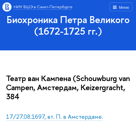
НИУ ВШЭ в Санкт-Петербурге
Меню
Биохроника Петра Великого
(1672-1725 гг.)
Театр ван Кампена (Schouwburg van
Campen, Амстердам, Keizergracht,
384
17/27.08.1697, вт. П. в Амстердаме.