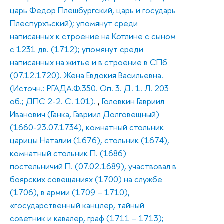
царь Федор Плешбургский, царь и государь
Плеспурхъский); упомянут среди
написанных к строение на Котлине с сыном
с 1231 дв. (1712); упомянут среди
написанных на житье и в строение в СПб
(07.12.1720). Жена Евдокия Васильевна.
(Источн.: РГАДА.Ф.350. Оп. 3. Д. 1. Л. 203
об.; ДПС 2-2. С. 101).
,
Головкин Гавриил
Иванович (Ганка, Гавриил Долговещный)
(1660-23.07.1734), комнатный стольник
царицы Наталии (1676), стольник (1674),
комнатный стольник П. (1686)
постельничий П. (07.02.1689), участвовал в
боярских совещаниях (1700) на службе
(1706), в армии (1709 – 1710),
«государственный канцлер, тайный
советник и кавалер, граф (1711 – 1713);