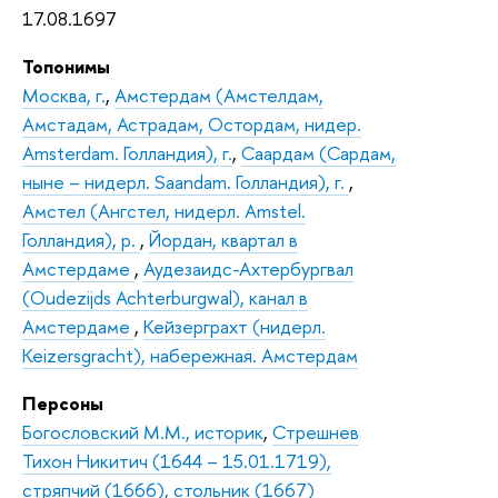
17.08.1697
Топонимы
Москва, г.
,
Амстердам (Амстелдам,
Амстадам, Астрадам, Остордам, нидер.
Amsterdam. Голландия), г.
,
Саардам (Сардам,
ныне – нидерл. Saandam. Голландия), г.
,
Амстел (Ангстел, нидерл. Amstel.
Голландия), р.
,
Йордан, квартал в
Амстердаме
,
Аудезаидс-Ахтербургвал
(Oudezijds Achterburgwal), канал в
Амстердаме
,
Кейзерграхт (нидерл.
Keizersgracht), набережная. Амстердам
Персоны
Богословский М.М., историк
,
Стрешнев
Тихон Никитич (1644 – 15.01.1719),
стряпчий (1666), стольник (1667)