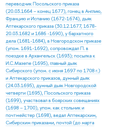
переводчик Посольского приказа
(20.03.1664 – конец 1677), гонец в Англию,
Францию и Испанию (1672-1674), дьяк
Аптекарского приказа (30.12.1677, 1678-
20.03.1682 и 1686 -1690), у бархатного
дела (1681-1684), в Новгородском приказе
(упом. 1691-1692), сопровождал П. в
поездке в Архангельск (1693); посылка к
И.С.Мазепе (1695), главный дьяк
Сибирского (упом. с июня 1697 по 1708 г.)
и Аптекарского приказов, думный дьяк
(24.03.1695), думный дьяк Новгородской
четверти (1695), Посольского приказа
(1699), участвовал в боярских совещаниях
(1698 – 1700), упом. как стольник и
почтмейстер (1698), ведал Аптекарским,
Сибирским приказами, почтой (до марта