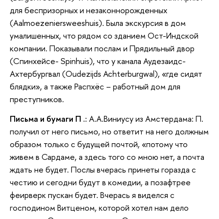
для беспризорных и незаконнорожденных
(Aalmoezeniersweeshuis). Была экскурсия в дом
умалишенных, что рядом со зданием Ост-Индской
компании. Показывали послам и Прядильный двор
(Спинхейсе- Spinhuis), что у канала Аудезаидс-
Ахтербургвал (Oudezijds Achterburgwal), «где сидят
блядки», а также Распхёс – работный дом для
преступников.
Письма и бумаги П .:
А.А.Виниусу из Амстердама: П.
получил от него письмо, но ответит на него должным
образом только с будущей почтой, «потому что
живем в Сардаме, а здесь того со мною нет, а почта
ждать не будет. Послы вчерась принеты горазда с
честию и сегодни будут в комедии, а позафтрее
феирверк пускан будет. Вчерась я виделся с
господином Витценом, которой хотел нам дело