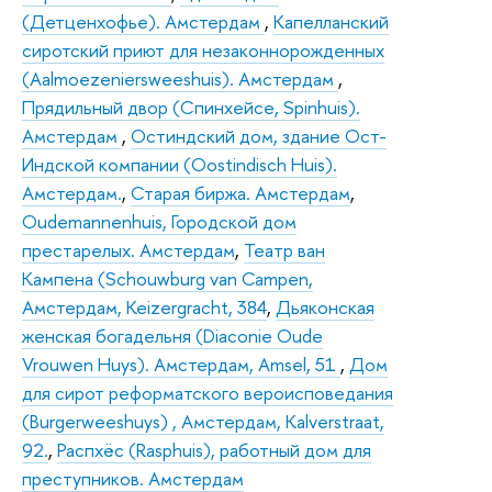
(Детценхофье). Амстердам
,
Капелланский
сиротский приют для незаконнорожденных
(Aalmoezeniersweeshuis). Амстердам
,
Прядильный двор (Спинхейсе, Spinhuis).
Амстердам
,
Остиндский дом, здание Ост-
Индской компании (Oostindisch Huis).
Амстердам.
,
Старая биржа. Амстердам
,
Oudemannenhuis, Городской дом
престарелых. Амстердам
,
Театр ван
Кампена (Schouwburg van Campen,
Амстердам, Keizergracht, 384
,
Дьяконская
женская богадельня (Diaconie Oude
Vrouwen Huys). Амстердам, Amsel, 51
,
Дом
для сирот реформатского вероисповедания
(Burgerweeshuys) , Амстердам, Kalverstraat,
92.
,
Распхёс (Rasphuis), работный дом для
преступников. Амстердам