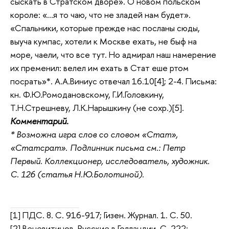
сыскать в Стратском дворе». О новом польском
короле: «…я то чаю, что не зладей нам будет».
«Спальники, которые прежде нас посланы сюды,
выуча кумпас, хотели к Москве ехать, не быф на
море, чаели, что все тут. Но адмирал наш намерение
их пременил: велел им ехать в Стат еше ртом
посрать»*. А.А.Виниус отвечал 16.10[4]; 2-4. Письма:
кн. Ф.Ю.Ромодановскому, Г.И.Головкину,
Т.Н.Стрешневу, Л.К.Нарышкину (не сохр.)[5].
Комментарий.
* Возможна игра слов со словом «Стат»,
«Статсрат».
Подлинник письма см.: Петр
Первый. Коллекционер, исследователь, художник.
С. 126 (статья Н.Ю.Болотиной).
[1] ПДС. 8. С. 916-917; Гизен. Журнал. 1. С. 50.
[2] Веневитинов. Русские в Голландии. С. 222;