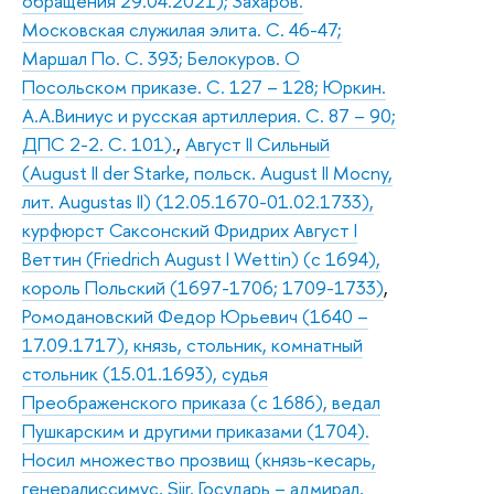
обращения 29.04.2021); Захаров.
Московская служилая элита. С. 46-47;
Маршал По. С. 393; Белокуров. О
Посольском приказе. С. 127 – 128; Юркин.
А.А.Виниус и русская артиллерия. С. 87 – 90;
ДПС 2-2. С. 101).
,
Август II Сильный
(August II der Starke, польск. August II Mocny,
лит. Augustas II) (12.05.1670-01.02.1733),
курфюрст Саксонский Фридрих Август I
Веттин (Friedrich August I Wettin) (с 1694),
король Польский (1697-1706; 1709-1733)
,
Ромодановский Федор Юрьевич (1640 –
17.09.1717), князь, стольник, комнатный
стольник (15.01.1693), судья
Преображенского приказа (с 1686), ведал
Пушкарским и другими приказами (1704).
Носил множество прозвищ (князь-кесарь,
генералиссимус, Siir, Государь – адмирал,