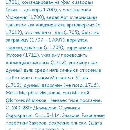
1701), командирован на Урал к заводам
(июль – декабрь 1700), у составления
Уложения (1700), ведал Артиллерийским
приказом как «надзиратель артиллерии» (с
1701?), отставлен от дел (1703), бегство
за границу (1707 – 1709?), вернулся,
переводчик книг (с 1709), поручения в
Глухове (1711), указ ему переводить
«немецкие законы» (1712), упомянут как
думный дьяк среди написанных к строение
на Котлине с сыном Матвеем с 91 дв.
(1712); думный дворянин (не позд. 1716).
Жена Матрена Ивановна, сын Матвей
(Источн: Милюков. Неизвестное послание.
С. 240-280; Демидова. Служилая
бюрократия. С. 113-114; Захаров. Разрядные
повестки; Захаров. Боярские списки. (Дата