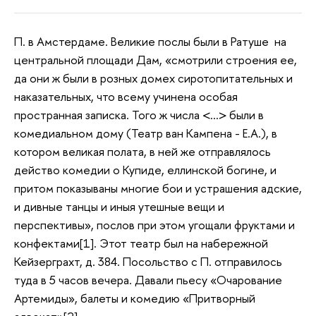
П. в Амстердаме. Великие послы были в Ратуше на
центральной площади Дам, «смотрили строения ее,
да они ж были в розных домех сиротопитательных и
наказательных, что всему учинена особая
пространная записка. Того ж числа <…> были в
комедиальном дому (Театр ван Кампена - Е.А.), в
котором великая полата, в ней же отправлялось
действо комедии о Купиде, еллинской богине, и
притом показываны многие бои и устрашения адские,
и дивные танцы и иныя утешные вещи и
перспективы», послов при этом угощали фруктами и
конфектами[1]. Этот театр был на набережной
Кейзерграхт, д. 384. Посольство с П. отправилось
туда в 5 часов вечера. Давали пьесу «Очарование
Артемиды», балеты и комедию «Притворный