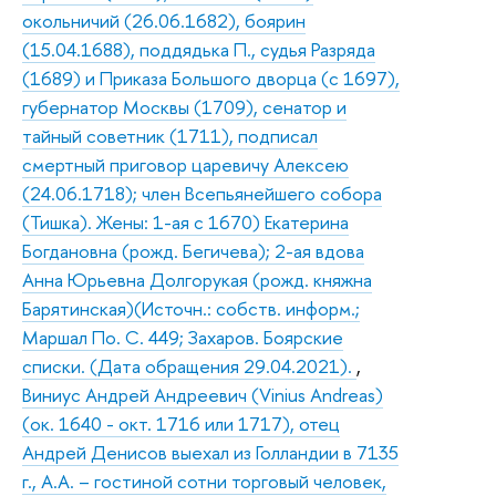
окольничий (26.06.1682), боярин
(15.04.1688), поддядька П., судья Разряда
(1689) и Приказа Большого дворца (с 1697),
губернатор Москвы (1709), сенатор и
тайный советник (1711), подписал
смертный приговор царевичу Алексею
(24.06.1718); член Всепьянейшего собора
(Тишка). Жены: 1-ая с 1670) Екатерина
Богдановна (рожд. Бегичева); 2-ая вдова
Анна Юрьевна Долгорукая (рожд. княжна
Барятинская)(Источн.: собств. информ.;
Маршал По. С. 449; Захаров. Боярские
списки. (Дата обращения 29.04.2021).
,
Виниус Андрей Андреевич (Vinius Andreas)
(ок. 1640 - окт. 1716 или 1717), отец
Андрей Денисов выехал из Голландии в 7135
г., А.А. – гостиной сотни торговый человек,