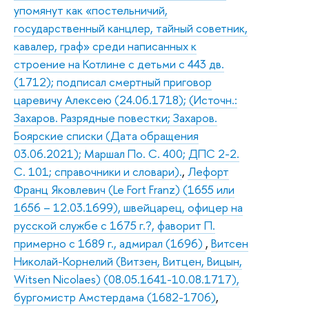
упомянут как «постельничий,
государственный канцлер, тайный советник,
кавалер, граф» среди написанных к
строение на Котлине с детьми с 443 дв.
(1712); подписал смертный приговор
царевичу Алексею (24.06.1718); (Источн.:
Захаров. Разрядные повестки; Захаров.
Боярские списки (Дата обращения
03.06.2021); Маршал По. С. 400; ДПС 2-2.
С. 101; справочники и словари).
,
Лефорт
Франц Яковлевич (Le Fort Franz) (1655 или
1656 – 12.03.1699), швейцарец, офицер на
русской службе с 1675 г.?, фаворит П.
примерно с 1689 г., адмирал (1696)
,
Витсен
Николай-Корнелий (Витзен, Витцен, Вицын,
Witsen Nicolaеs) (08.05.1641-10.08.1717),
бургомистр Амстердама (1682-1706)
,