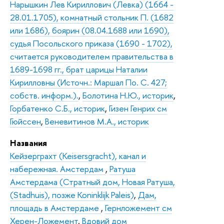
Нарышкин Лев Кириллович (Левка) (1664 -
28.01.1705), комнатный стольник П. (1682
или 1686), боярин (08.04.1688 или 1690),
судья Посольского приказа (1690 - 1702),
считается руководителем правительства в
1689-1698 гг., брат царицы Наталии
Кирилловны (Источн.: Маршал По. С. 427;
собств. информ.).
,
Болотина Н.Ю., историк
,
Горбатенко С.Б., историк
,
Гизен Генрих см
Гюйссен
,
Веневитинов М.А., историк
Названия
Кейзерграхт (Keisersgracht), канал и
набережная. Амстердам
,
Ратуша
Амстердама (Стратный дом, Новая Ратуша,
(Stadhuis), позже Koninklijk Paleis)
,
Дам,
площадь в Амстердаме
,
Гернложемент см
Херен-Ложемент
,
Вдовий дом