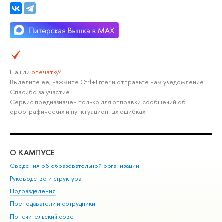
Нашли
опечатку
?
Выделите её, нажмите Ctrl+Enter и отправьте нам уведомление.
Спасибо за участие!
Сервис предназначен только для отправки сообщений об
орфографических и пунктуационных ошибках.
О КАМПУСЕ
ОБ
Сведения об образовательной организации
Мер
Руководство и структура
Мер
Подразделения
Дов
Преподаватели и сотрудники
Ол
Попечительский совет
При