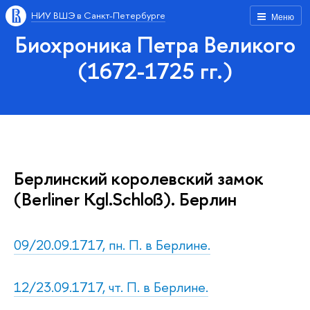
НИУ ВШЭ в Санкт-Петербурге
Меню
Биохроника Петра Великого
(1672-1725 гг.)
Берлинский королевский замок
(Berliner Kgl.Schloß). Берлин
09/20.09.1717, пн. П. в Берлине.
12/23.09.1717, чт. П. в Берлине.