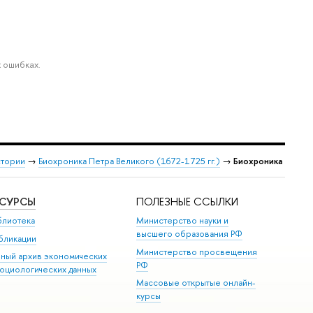
 ошибках.
стории
→
Биохроника Петра Великого (1672-1725 гг.)
→
Биохроника
ЕСУРСЫ
ПОЛЕЗНЫЕ ССЫЛКИ
блиотека
Министерство науки и
высшего образования РФ
бликации
Министерство просвещения
иный архив экономических
РФ
социологических данных
Массовые открытые онлайн-
курсы