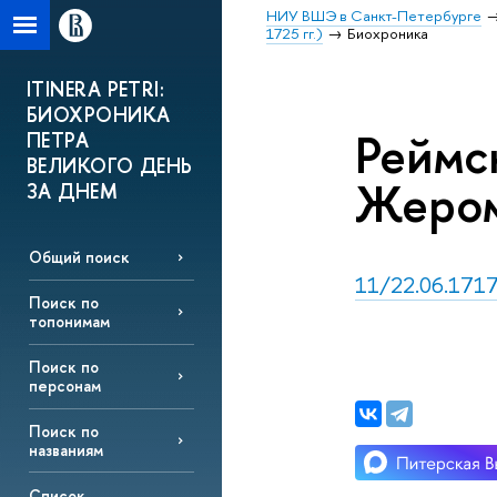
НИУ ВШЭ в Санкт-Петербурге
1725 гг.)
Биохроника
ITINERA PETRI:
БИОХРОНИКА
Реймс
ПЕТРА
ВЕЛИКОГО ДЕНЬ
Жеро
ЗА ДНЕМ
Общий поиск
11/22.06.1717,
Поиск по
топонимам
Поиск по
персонам
Поиск по
названиям
Список