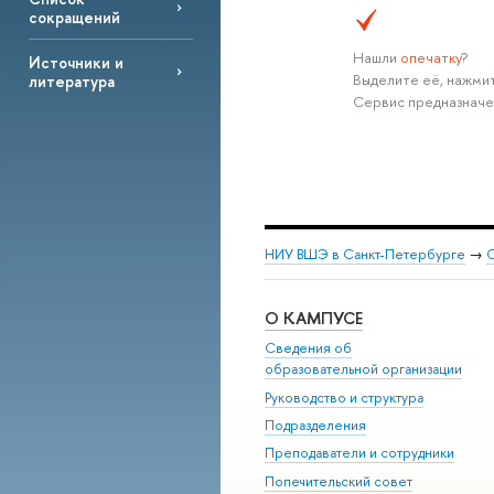
сокращений
Нашли
опечатку
?
Источники и
Выделите её, нажмит
литература
Сервис предназначе
НИУ ВШЭ в Санкт-Петербурге
→
С
О КАМПУСЕ
Сведения об
образовательной организации
Руководство и структура
Подразделения
Преподаватели и сотрудники
Попечительский совет