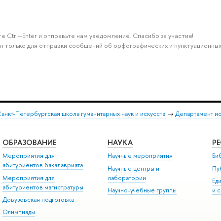
е Ctrl+Enter и отправьте нам уведомление. Спасибо за участие!
н только для отправки сообщений об орфографических и пунктуационных
анкт-Петербургская школа гуманитарных наук и искусств
→
Департамент и
ОБРАЗОВАНИЕ
НАУКА
Р
Мероприятия для
Научные мероприятия
Би
абитуриентов бакалавриата
Научные центры и
Пу
Мероприятия для
лаборатории
Ед
абитуриентов магистратуры
Научно-учебные группы
и 
Довузовская подготовка
Олимпиады