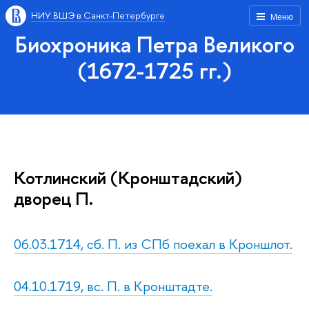
НИУ ВШЭ в Санкт-Петербурге
Меню
Биохроника Петра Великого
(1672-1725 гг.)
Котлинский (Кронштадский)
дворец П.
06.03.1714, сб. П. из СПб поехал в Кроншлот.
04.10.1719, вс. П. в Кронштадте.