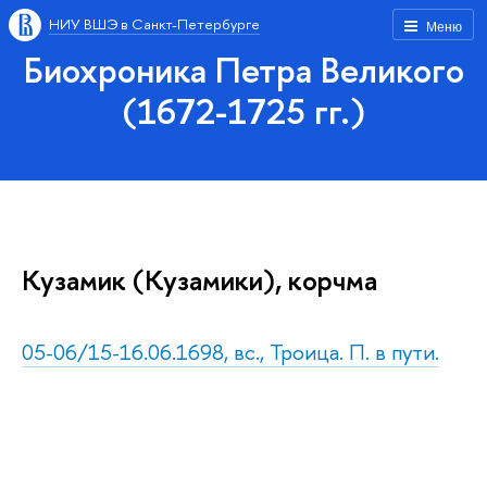
НИУ ВШЭ в Санкт-Петербурге
Меню
Биохроника Петра Великого
(1672-1725 гг.)
Кузамик (Кузамики), корчма
05-06/15-16.06.1698, вс., Троица. П. в пути.