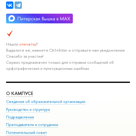
Нашли
опечатку
?
Выделите её, нажмите Ctrl+Enter и отправьте нам уведомление.
Спасибо за участие!
Сервис предназначен только для отправки сообщений об
орфографических и пунктуационных ошибках.
О КАМПУСЕ
ОБ
Сведения об образовательной организации
Мер
Руководство и структура
Мер
Подразделения
Дов
Преподаватели и сотрудники
Ол
Попечительский совет
При