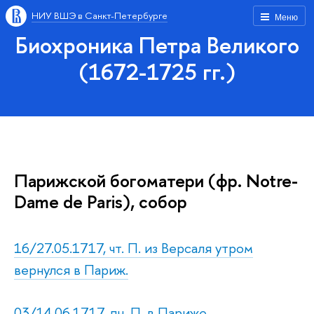
НИУ ВШЭ в Санкт-Петербурге
Меню
Биохроника Петра Великого
(1672-1725 гг.)
Парижской богоматери (фр. Notre-
Dame de Paris), собор
16/27.05.1717, чт. П. из Версаля утром
вернулся в Париж.
03/14.06.1717, пн. П. в Париже.