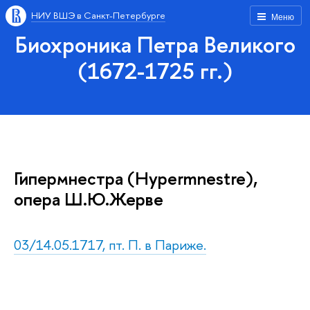
НИУ ВШЭ в Санкт-Петербурге
Меню
Биохроника Петра Великого
(1672-1725 гг.)
Гипермнестра (Hypermnestre),
опера Ш.Ю.Жерве
03/14.05.1717, пт. П. в Париже.