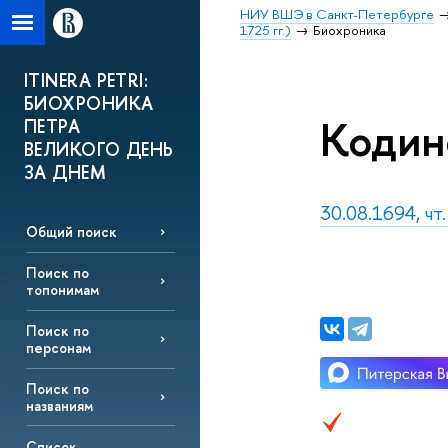
НИУ ВШЭ в Санкт-Петербурге
1725 гг.)
Биохроника
ITINERA PETRI:
БИОХРОНИКА
Кодин
ПЕТРА
ВЕЛИКОГО ДЕНЬ
ЗА ДНЕМ
30.08.1694, чт.
Общий поиск
Поиск по
топонимам
Поиск по
персонам
Поиск по
названиям
Список