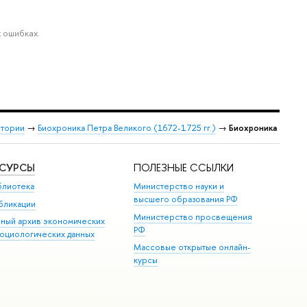
 ошибках.
стории
→
Биохроника Петра Великого (1672-1725 гг.)
→
Биохроника
ЕСУРСЫ
ПОЛЕЗНЫЕ ССЫЛКИ
блиотека
Министерство науки и
высшего образования РФ
бликации
Министерство просвещения
иный архив экономических
РФ
социологических данных
Массовые открытые онлайн-
курсы