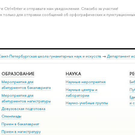
е Ctrl+Enter и отправьте нам уведомление. Спасибо за участие!
н только для отправки сообщений об орфографических и пунктуационных
анкт-Петербургская школа гуманитарных наук и искусств
→
Департамент и
ОБРАЗОВАНИЕ
НАУКА
Р
Мероприятия для
Научные мероприятия
Би
абитуриентов бакалавриата
Научные центры и
Пу
Мероприятия для
лаборатории
Ед
абитуриентов магистратуры
Научно-учебные группы
и 
Довузовская подготовка
Олимпиады
Прием в бакалавриат
Прием в магистратуру