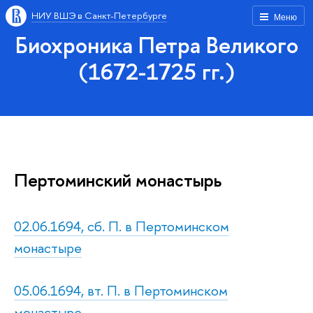
НИУ ВШЭ в Санкт-Петербурге
Меню
Биохроника Петра Великого
(1672-1725 гг.)
Пертоминский монастырь
02.06.1694, сб. П. в Пертоминском
монастыре
05.06.1694, вт. П. в Пертоминском
монастыре.