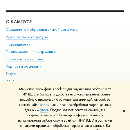
О КАМПУСЕ
ОБ
Сведения об образовательной организации
Мер
Руководство и структура
Мер
Подразделения
Дов
Преподаватели и сотрудники
Ол
Попечительский совет
При
Корпуса и общежития
При
Закупки
Ди
ВШЭ для студентов с ограниченными возможностями
До
здоровья и инвалидностью
Ас
Мы используем файлы cookies для улучшения работы сайта
Версия для слабовидящих
НИУ ВШЭ и большего удобства его использования. Более
Обр
подробную информацию об использовании файлов cookies
Единая платежная страница
можно найти
здесь
, наши правила обработки персональных
данных –
здесь
. Продолжая пользоваться сайтом, вы
✖
Редактору
подтверждаете, что были проинформированы об
© НИУ ВШЭ 1993–2026
Адреса и контакты
Условия использования
использовании файлов cookies сайтом НИУ ВШЭ и согласны
с нашими правилами обработки персональных данных. Вы
материалов
Политика конфиденциальности
Карта сайта