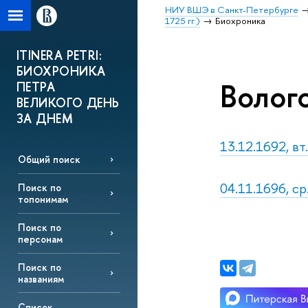
НИУ ВШЭ в Санкт-Петербурге
1725 гг.)
Биохроника
ITINERA PETRI:
БИОХРОНИКА
Волог
ПЕТРА
ВЕЛИКОГО ДЕНЬ
ЗА ДНЕМ
13.12.1692, в
Общий поиск
04.11.1696, с
Поиск по
топонимам
Поиск по
персонам
Поиск по
названиям
Список