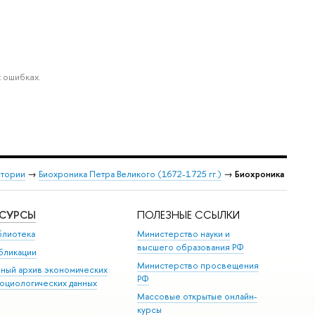
 ошибках.
стории
→
Биохроника Петра Великого (1672-1725 гг.)
→
Биохроника
ЕСУРСЫ
ПОЛЕЗНЫЕ ССЫЛКИ
блиотека
Министерство науки и
высшего образования РФ
бликации
Министерство просвещения
иный архив экономических
РФ
социологических данных
Массовые открытые онлайн-
курсы