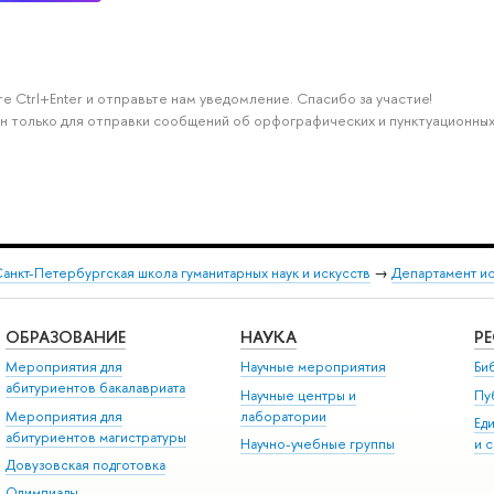
е Ctrl+Enter и отправьте нам уведомление. Спасибо за участие!
н только для отправки сообщений об орфографических и пунктуационных
анкт-Петербургская школа гуманитарных наук и искусств
→
Департамент и
ОБРАЗОВАНИЕ
НАУКА
Р
Мероприятия для
Научные мероприятия
Би
абитуриентов бакалавриата
Научные центры и
Пу
Мероприятия для
лаборатории
Ед
абитуриентов магистратуры
Научно-учебные группы
и 
Довузовская подготовка
Олимпиады