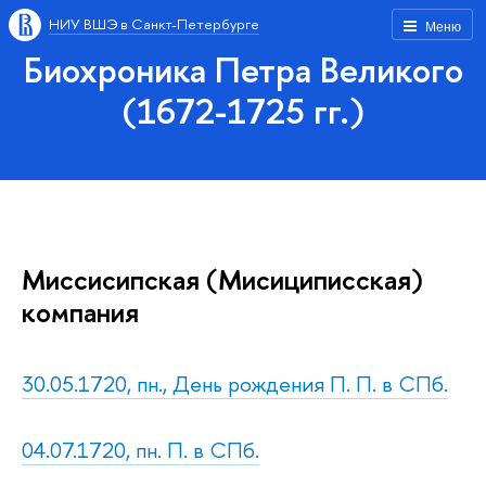
НИУ ВШЭ в Санкт-Петербурге
Меню
Биохроника Петра Великого
(1672-1725 гг.)
Миссисипская (Мисициписская)
компания
30.05.1720, пн., День рождения П. П. в СПб.
04.07.1720, пн. П. в СПб.