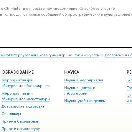
е Ctrl+Enter и отправьте нам уведомление. Спасибо за участие!
н только для отправки сообщений об орфографических и пунктуационных
анкт-Петербургская школа гуманитарных наук и искусств
→
Департамент и
ОБРАЗОВАНИЕ
НАУКА
Р
Мероприятия для
Научные мероприятия
Би
абитуриентов бакалавриата
Научные центры и
Пу
Мероприятия для
лаборатории
Ед
абитуриентов магистратуры
Научно-учебные группы
и 
Довузовская подготовка
Олимпиады
Прием в бакалавриат
Прием в магистратуру