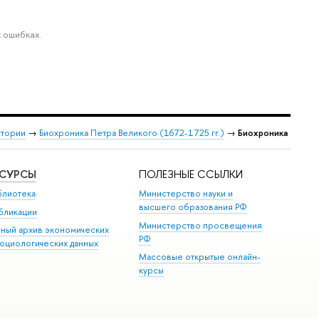
 ошибках.
стории
→
Биохроника Петра Великого (1672-1725 гг.)
→
Биохроника
ЕСУРСЫ
ПОЛЕЗНЫЕ ССЫЛКИ
блиотека
Министерство науки и
высшего образования РФ
бликации
Министерство просвещения
иный архив экономических
РФ
социологических данных
Массовые открытые онлайн-
курсы