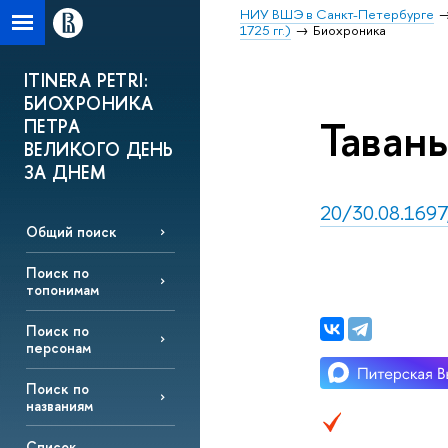
НИУ ВШЭ в Санкт-Петербурге
1725 гг.)
Биохроника
ITINERA PETRI:
БИОХРОНИКА
Тавань
ПЕТРА
ВЕЛИКОГО ДЕНЬ
ЗА ДНЕМ
20/30.08.1697
Общий поиск
Поиск по
топонимам
Поиск по
персонам
Поиск по
названиям
Список