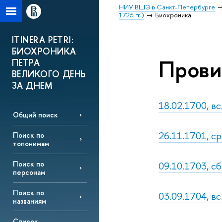
НИУ ВШЭ в Санкт-Петербурге
1725 гг.)
Биохроника
ITINERA PETRI:
БИОХРОНИКА
Прови
ПЕТРА
ВЕЛИКОГО ДЕНЬ
ЗА ДНЕМ
18.02.1700, в
Общий поиск
26.11.1701, ср
Поиск по
топонимам
09.10.1703, сб
Поиск по
персонам
Поиск по
03.09.1704, вс
названиям
Список