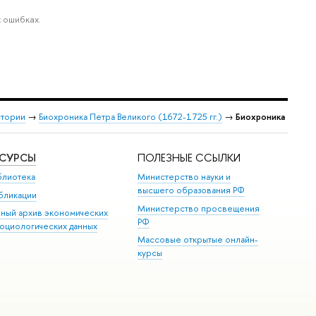
 ошибках.
стории
→
Биохроника Петра Великого (1672-1725 гг.)
→
Биохроника
ЕСУРСЫ
ПОЛЕЗНЫЕ ССЫЛКИ
блиотека
Министерство науки и
высшего образования РФ
бликации
Министерство просвещения
иный архив экономических
РФ
социологических данных
Массовые открытые онлайн-
курсы