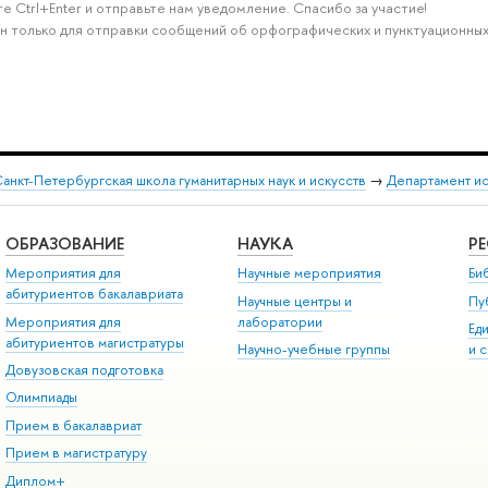
е Ctrl+Enter и отправьте нам уведомление. Спасибо за участие!
н только для отправки сообщений об орфографических и пунктуационных
анкт-Петербургская школа гуманитарных наук и искусств
→
Департамент и
ОБРАЗОВАНИЕ
НАУКА
Р
Мероприятия для
Научные мероприятия
Би
абитуриентов бакалавриата
Научные центры и
Пу
Мероприятия для
лаборатории
Ед
абитуриентов магистратуры
Научно-учебные группы
и 
Довузовская подготовка
Олимпиады
Прием в бакалавриат
Прием в магистратуру
Диплом+