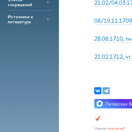
21.02/04.03.17
сокращений
Источники и
08/19.11.1709,
литература
28.08.1710, пн
21.02.1712, чт
Нашли
опечатку
?