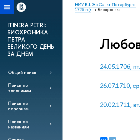
НИУ ВШЭ в Санкт-Петербурге
1725 гг.)
Биохроника
ITINERA PETRI:
БИОХРОНИКА
Любов
ПЕТРА
ВЕЛИКОГО ДЕНЬ
ЗА ДНЕМ
24.05.1706, пт
Общий поиск
26.07.1710, ср
Поиск по
топонимам
20.02.1711, в
Поиск по
персонам
Поиск по
названиям
Список