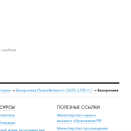
 ошибках.
стории
→
Биохроника Петра Великого (1672-1725 гг.)
→
Биохроника
ЕСУРСЫ
ПОЛЕЗНЫЕ ССЫЛКИ
блиотека
Министерство науки и
высшего образования РФ
бликации
Министерство просвещения
иный архив экономических