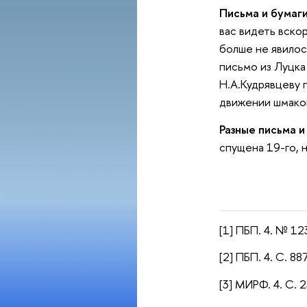
Письма и бумаги
вас видеть вско
болше не явилось
письмо из Луцка 
Н.А.Кудрявцеву 
движении шмаков
Разные письма и
спущена 19-го, н
[1] ПБП. 4. № 12
[2] ПБП. 4. С. 887
[3] МИРФ. 4. С. 