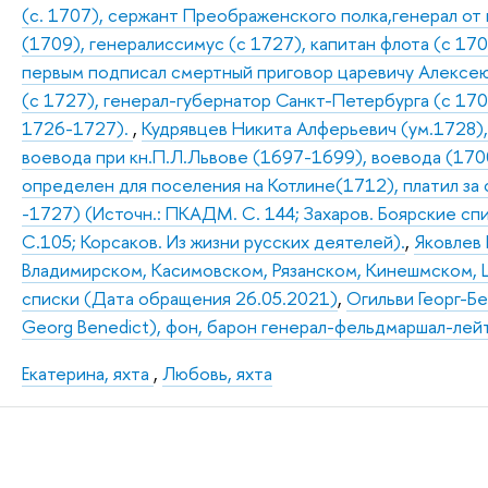
(с. 1707), сержант Преображенского полка,генерал от
(1709), генералиссимус (с 1727), капитан флота (с 170
первым подписал смертный приговор царевичу Алексею 
(с 1727), генерал-губернатор Санкт-Петербурга (с 17
1726-1727).
,
Кудрявцев Никита Алферьевич (ум.1728), 
воевода при кн.П.Л.Львове (1697-1699), воевода (1700
определен для поселения на Котлине(1712), платил за
-1727) (Источн.: ПКАДМ. С. 144; Захаров. Боярские сп
С.105; Корсаков. Из жизни русских деятелей).
,
Яковлев 
Владимирском, Касимовском, Рязанском, Кинешмском, Ш
списки (Дата обращения 26.05.2021)
,
Огильви Георг-Б
Georg Benedict), фон, барон генерал-фельдмаршал-лей
Екатерина, яхта
,
Любовь, яхта