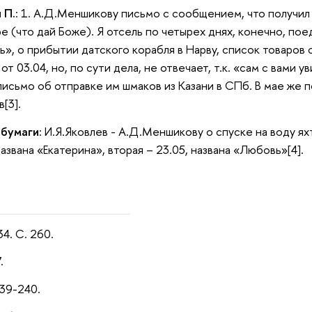
 П.
: 1. А.Д.Меншикову письмо с сообщением, что получил 
ре (что дай Боже). Я отсель по четырех днях, конечно, п
», о прибытии датского корабля в Нарву, список товаров с 
от 03.04, но, по сути дела, не отвечает, т.к. «сам с вами у
письмо об отправке им шмаков из Казани в СПб. В мае же 
[3].
 бумаги
: И.Я.Яковлев - А.Д.Меншикову о спуске на воду я
азвана «Екатерина», вторая – 23.05, названа «Любовь»[4].
34. С. 260.
.
239-240.