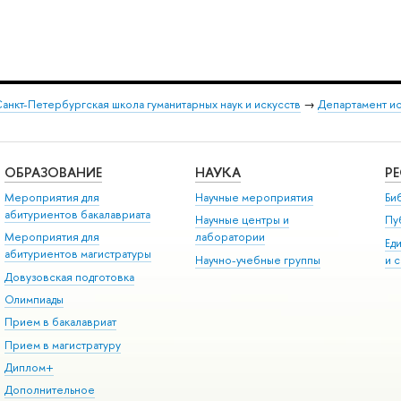
анкт-Петербургская школа гуманитарных наук и искусств
→
Департамент и
ОБРАЗОВАНИЕ
НАУКА
Р
Мероприятия для
Научные мероприятия
Би
абитуриентов бакалавриата
Научные центры и
Пу
Мероприятия для
лаборатории
Ед
абитуриентов магистратуры
Научно-учебные группы
и 
Довузовская подготовка
Олимпиады
Прием в бакалавриат
Прием в магистратуру
Диплом+
Дополнительное