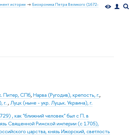
мент истории
Биохроника Петра Великого (1672-
х. Питер, СПб
,
Нарва (Ругодив), крепость, г.
,
, г.
,
Луцк (ныне - укр. Луцьк. Украина), г.
9) , как "ближний человек" был с П. в
нязь Священной Римской империи (с 1705),
оссийского царства, князь Ижорский, светлость