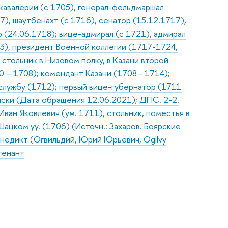
 кавалерии (с 1705), генерал-фельдмаршал
7), шаутбенахт (с 1716), сенатор (15.12.1717),
(24.06.1718); вице-адмирал (с 1721), адмирал
03), президент Военной коллегии (1717-1724,
стольник в Низовом полку, в Казани второй
 – 1708); комендант Казани (1708 - 1714);
 службу (1712); первый вице-губернатор (1711
иски (Дата обращения 12.06.2021); ДПС. 2-2.
Иван Яковлевич (ум. 1711), стольник, поместья в
ацком уу. (1706) (Источн.: Захаров. Боярские
енедикт (Огвильдий, Юрий Юрьевич, Ogilvy
тенант