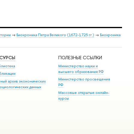
стории
→
Биохроника Петра Великого (1672-1725 гг.)
→
Биохроника
ЕСУРСЫ
ПОЛЕЗНЫЕ ССЫЛКИ
блиотека
Министерство науки и
высшего образования РФ
бликации
Министерство просвещения
иный архив экономических
РФ
социологических данных
Массовые открытые онлайн-
курсы