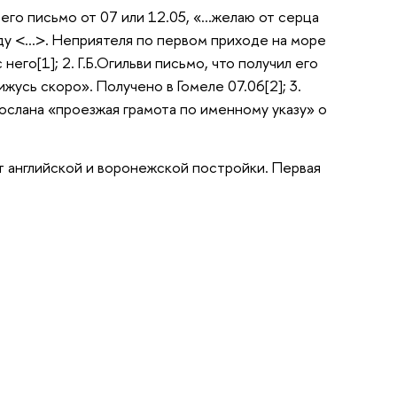
его письмо от 07 или 12.05, «…желаю от серца
оеду <…>. Неприятеля по первом приходе на море
него[1]; 2. Г.Б.Огильви письмо, что получил его
вижусь скоро». Получено в Гомеле 07.06[2]; 3.
послана «проезжая грамота по именному указу» о
хт английской и воронежской постройки. Первая