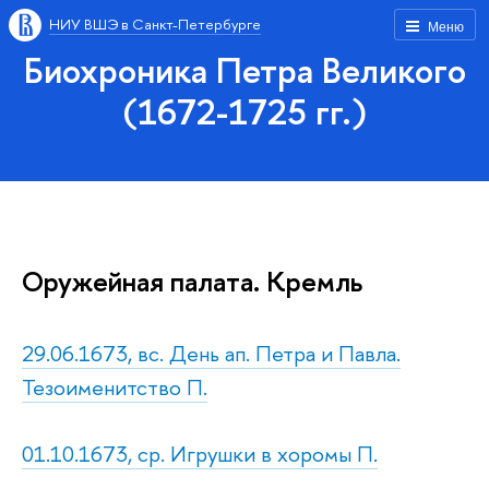
НИУ ВШЭ в Санкт-Петербурге
Меню
Биохроника Петра Великого
(1672-1725 гг.)
Оружейная палата. Кремль
29.06.1673, вс. День ап. Петра и Павла.
Тезоименитство П.
01.10.1673, ср. Игрушки в хоромы П.