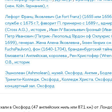
(нем. Köln. Германия), г.
Лефорт Франц Яковлевич (Le Fort Franz) (1655 или 165
службе с 1675 г.?, фаворит П. примерно с 1689 г., адм
(Cross A.G.) , историк
,
Иван IV Васильевич Грозный (Иван
Петр Иванович (Патрик-Леопольд Го́рдон оф Охлухрис (P
1699), генерал. Жена Алена Яковлевна
,
Гизен Генрих см
FuchsPaulvon), фон (1640-1704), бранденбургский тай
Елизавета I Английская, королева
,
Рен Кристофер (Wren 
О.В., историк
Эшмолеан (Ashmolean), музей. Оксфорд. Англия
,
Бодле
Тринити-Колледж. Оксфорд
,
Колледж Христа. Оксфор
концертный зал. Оксфорд
хали в Оксфорд (47 английских миль или 87.1 км) от Лонд