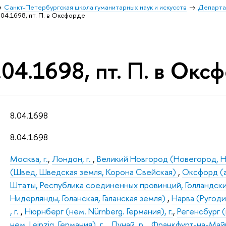
Санкт-Петербургская школа гуманитарных наук и искусств
Департа
04.1698, пт. П. в Оксфорде.
04.1698, пт. П. в Окс
8.04.1698
8.04.1698
Москва, г.
,
Лондон, г.
,
Великий Новгород (Новегород, Н
(Швед, Шведская земля, Корона Свейская)
,
Оксфорд (ан
Штаты, Республика соединенных провинций, Голландски
Нидерлянды, Голанская, Галанская земля)
,
Нарва (Ругодив
, г.
,
Нюрнберг (нем. Nürnberg. Германия), г.
,
Регенсбург (
нем. Leipzig. Германия), г.
,
Дунай, р.
,
Франкфурт-на-Майне 