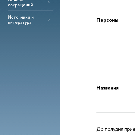
сокращений
Источники и
Персоны
литература
Названия
До полудня прие