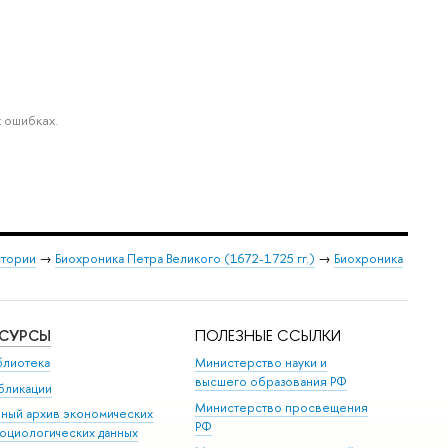
 ошибках.
стории
→
Биохроника Петра Великого (1672-1725 гг.)
→
Биохроника
ЕСУРСЫ
ПОЛЕЗНЫЕ ССЫЛКИ
блиотека
Министерство науки и
высшего образования РФ
бликации
Министерство просвещения
иный архив экономических
РФ
социологических данных