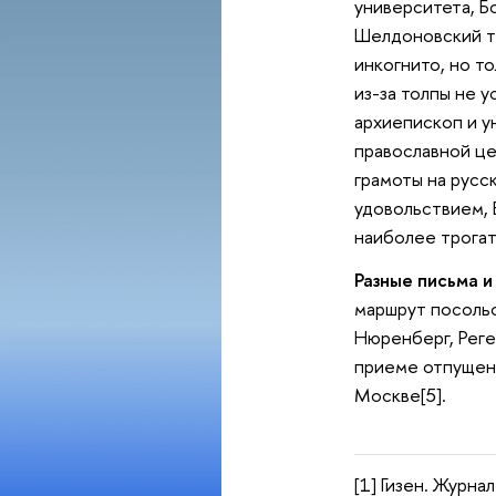
университета, Бо
Шелдоновский те
инкогнито, но т
из-за толпы не 
архиепископ и у
православной це
грамоты на русск
удовольствием, Е
наиболее трогат
Разные письма и
маршрут посольс
Нюренберг, Реген
приеме отпущенны
Москве[5].
[1] Гизен. Журна