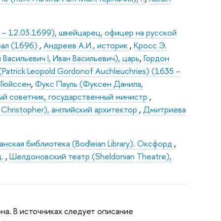
6 – 12.03.1699), швейцарец, офицер на русской
ирал (1696)
,
Андреев А.И., историк
,
Кросс Э.
 Васильевич I, Иван Васильевич), царь
,
Гордон
atrick Leopold Gordonof Auchleuchries) (1635 –
 Гюйссен
,
Фукс Пауль (Фуксен Данила,
ный советник, государственный министр
,
Christophеr), английский архитектор
,
Дмитриева
анская библиотека (Bodleian Library). Оксфорд
,
д.
,
Шелдоновский театр (Sheldonian Theatre),
она. В источниках следует описание