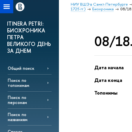
НИУ ВШЭ в Санкт-Петербурге
1725 гг.)
Биохроника
08/18.
ITINERA PETRI:
БИОХРОНИКА
08/18.
ПЕТРА
ВЕЛИКОГО ДЕНЬ
ЗА ДНЕМ
Дата начала
Общий поиск
Дата конца
Поиск по
топонимам
Топонимы
Поиск по
персонам
Поиск по
названиям
Список