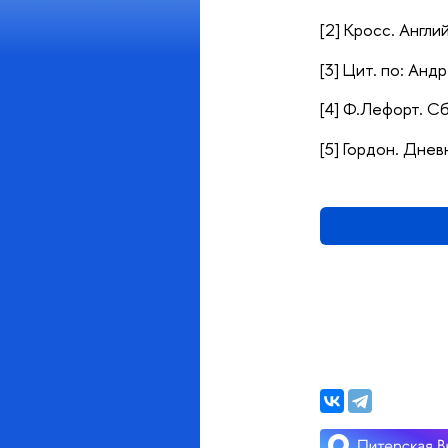
[2] Кросс. Англи
[3] Цит. по: Андр
[4] Ф.Лефорт. Сб
[5] Гордон. Днев