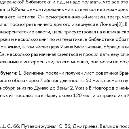
длеанской библиотеки и т.д., и надо полагать, что все эт
атр К.Рена с вмонтированными в стены сотней мраморных 
олпа его настигла. Он осмотрел книжный магазин, театр, 
успел посмотреть ничего другого и вернулся в Лондон[2]. 
ниверситетские власти, царь присутствовал на англиканско
ркви и несколько книг по математике, в библиотеке обрат
ом языке, в том числе царя Ивана Васильевича, обращенные
.в. несколько раз начинал смеяться и просил дать ему спи
ельными и интересными; по его мнению, они могли не сохр
 бумаги
: 1. Великими послами получен лист советника Бра
кого обоза через Лейпциг длиннее на 50 миль прямого пути
сбург, вниз по Дунаю до Вены; 2. Указ в В.Новгород о най
х из посольства в Нарву около 120 чел. и отправке их в М
л. 1. С. 66; Путевой журнал. С. 36; Дмитриева. Великое посо