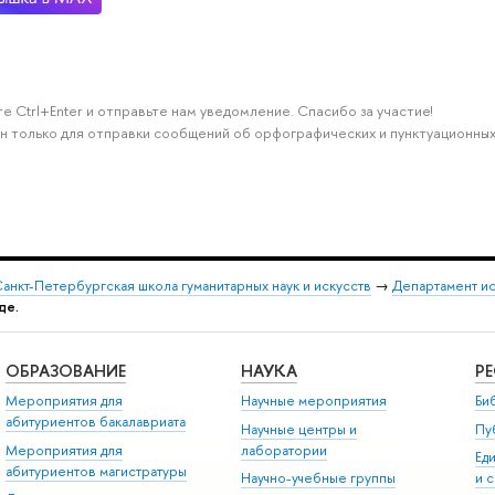
е Ctrl+Enter и отправьте нам уведомление. Спасибо за участие!
н только для отправки сообщений об орфографических и пунктуационных
анкт-Петербургская школа гуманитарных наук и искусств
→
Департамент и
де.
ОБРАЗОВАНИЕ
НАУКА
Р
Мероприятия для
Научные мероприятия
Би
абитуриентов бакалавриата
Научные центры и
Пу
Мероприятия для
лаборатории
Ед
абитуриентов магистратуры
Научно-учебные группы
и 