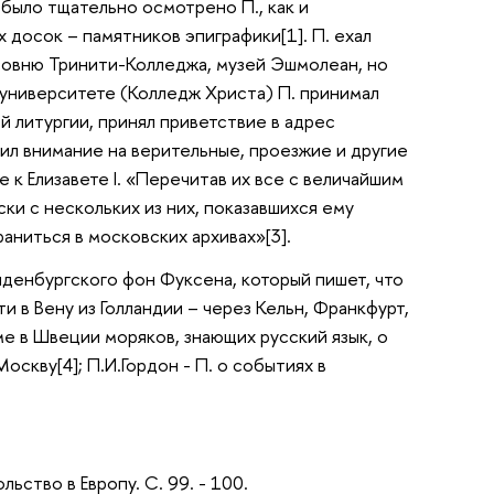
о было тщательно осмотрено П., как и
досок – памятников эпиграфики[1]. П. ехал
часовню Тринити-Колледжа, музей Эшмолеан, но
В университете (Колледж Христа) П. принимал
й литургии, принял приветствие в адрес
ил внимание на верительные, проезжие и другие
 к Елизавете I. «Перечитав их все с величайшим
ски с нескольких из них, показавшихся ему
аниться в московских архивах»[3].
нденбургского фон Фуксена, который пишет, что
 в Вену из Голландии – через Кельн, Франкфурт,
ме в Швеции моряков, знающих русский язык, о
оскву[4]; П.И.Гордон - П. о событиях в
льство в Европу. С. 99. - 100.