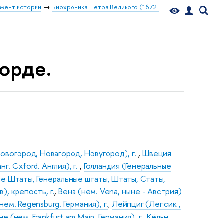
мент истории
Биохроника Петра Великого (1672-
форде.
овогород, Новагород, Новугород), г.
,
Швеция
г. Oxford. Англия), г.
,
Голландия (Генеральные
е Штаты, Генеральные штаты, Штаты, Статы,
), крепость, г.
,
Вена (нем. Vena, ныне - Австрия)
нем. Regensburg. Германия), г.
,
Лейпциг (Лепсик ,
(нем. Frankfurt am Main. Германия), г.
,
Кёльн