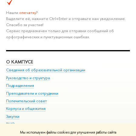
Нашли
опечатку
?
Выделите её, нажмите Ctrl+Enter и отправьте нам уведомление.
Спасибо за участие!
Сервис предназначен только для отправки сообщений об
орфографических и пунктуационных ошибках.
О КАМПУСЕ
ОБ
Сведения об образовательной организации
Мер
Руководство и структура
Мер
Подразделения
Дов
Преподаватели и сотрудники
Ол
Попечительский совет
При
Корпуса и общежития
При
Закупки
Ди
ВШЭ для студентов с ограниченными возможностями
До
здоровья и инвалидностью
Ас
Мы используем файлы cookies для улучшения работы сайта