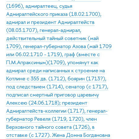
(1696), адмиралтеец, судья
Адмиралтейского приказа (18.02.1700),
адмирал и президент Адмиралтейств
(08.03.1707), генерал-адмирал,
действительный тайный советник (май
1709), генерал-губернатор Азова (май 1709
или 06.02.1710 - 1719), граф (вместе с
П.М.Апраксиным)(1709), упомянут как
адмирал среди написанных к строение на
Котлине с 355 дв. (1712), боярин (1713?),
под следствием (1714), сенатор (с 1717),
подписал смертный приговор царевичу
Алексею (24.06.1718); президент
Адмиралтейств-коллегии (1717), генерал-
губернатор Ревеля (1719, 1720), член
Верховного тайного совета (1726), в
отставке (с 1727). Жена Домна Богдановна