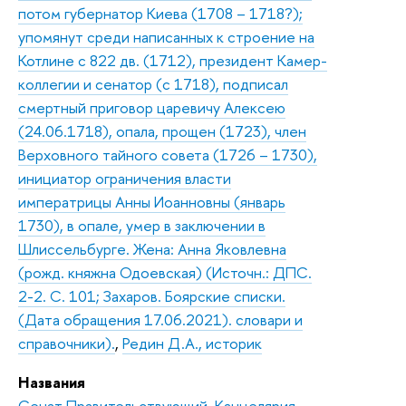
потом губернатор Киева (1708 – 1718?);
упомянут среди написанных к строение на
Котлине с 822 дв. (1712), президент Камер-
коллегии и сенатор (с 1718), подписал
смертный приговор царевичу Алексею
(24.06.1718), опала, прощен (1723), член
Верховного тайного совета (1726 – 1730),
инициатор ограничения власти
императрицы Анны Иоанновны (январь
1730), в опале, умер в заключении в
Шлиссельбурге. Жена: Анна Яковлевна
(рожд. княжна Одоевская) (Источн.: ДПС.
2-2. С. 101; Захаров. Боярские списки.
(Дата обращения 17.06.2021). словари и
справочники).
,
Редин Д.А., историк
Названия
Сенат Правительствующий
,
Канцелярия