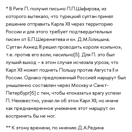
* В Риге П. получил письмо П.П.Шафирова, из
которого вытекало, что турецкий султан принял
решение отправить Карла XII через территорию
России и для этого требует подтвердительных
писем от Б.П.Шереметева и кн. Д.М.Голицына.
Султан Ахмед III решил проводить короля «сильно»,
т.е. против его воли, насильно[5]. Для П. это был
лучший выход – в этом случае исчезала угроза, что
Карл XII может поднять Польшу против Августа II и
России. Однако предложенный Россией маршрут был
умышленно составлен через Москву и Санкт-
Петербург[6] с тем, чтобы «показать» врагу успехи
П. Неизвестно, узнал ли об этом Карл XII, но иначе
как преднамеренное унижение этот маршрут он
воспринять бы не мог.
** К этому времени, по мнению Д.А.Редина