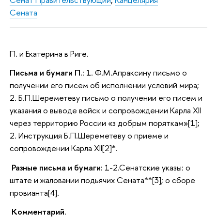
Сената
П. и Екатерина в Риге.
Письма и бумаги П.
: 1. Ф.М.Апраксину письмо о
получении его писем об исполнении условий мира;
2. Б.П.Шереметеву письмо о получении его писем и
указания о выводе войск и сопровождении Карла XII
через территорию России «з добрым поряткам»[1];
2. Инструкция Б.П.Шереметеву о приеме и
сопровождении Карла XII[2]*.
Разные письма и бумаги:
1-2.Сенатские указы: о
штате и жаловании подьячих Сената**[3]; о сборе
провианта[4].
Комментарий.