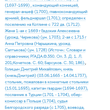
(1697-1699) , командующий конницей,
генерал-аншеф (1700), главнокомандующий
армией, фельдмаршал (1701); определен к
поселению на Котлине с 722 дв. (1712).
Женя 1-ая с 1669 г Евдокия Алексеевна
(урожд. Чирикова) (ум. 1703); 2-ая с 1713 г
Анна Петровна (Нарышкина, урожд.
Салтыкова) (ум. 1728) (Источн.: Словари и
справочники; РГАДА.Ф.350. Оп. 3. Д. 1. Л.
201;Кочетков. С. 60; Барсуков. С. 30, 186).
,
Голицын Дмитрий Михайлович, князь
(кнезьДмитрей) (03.06.1665 - 14.04.1737),
стольник, пожалован в комнатные стольники
(15.01.1693), капитан гвардии (1694-1697),
посланник в Турции (1701 - 1704), обер-
комиссар в Польше (1704), судья
Белгородского разряда (с 1705), воевода,