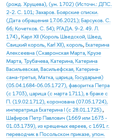
(рожд. Хрущева), (ум. 1702) (Источн.: ДПС.
2-2. С. 101; Захаров. Боярские списки.
(Дата обращения 17.06.2021); Барсуков. С.
66; Кочетков. С. 54); РГАДА. 9-2. 49. Л.
174).
,
Карл XII (Король Шведской, Швед,
Свицкий король, Karl XII), король
,
Екатерина
Алексеевна (Скавронская Марта, Крузе
Марта, Трубачева, Катерина, Катерина
Васильевская, Васильефская, Катерина-
сама-третья, Матка, царица, Государыня)
(05.04.1684-06.05.1727), фаворитка Петра
(с 1703), царица (с марта 1711), в браке с
П. (19.02.1712), коронована (07.05.1724),
императрица Екатерина I (с 28.01.1725).
,
Шафиров Петр Павлович (1669 или 1673 -
01.03.1739), из крещеных евреев, с 1691 г.
переводчик в Посольском приказе, упом.