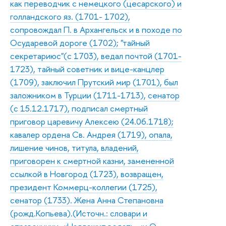
как переводчик с немецкого (цесарского) и
голландского яз. (1701- 1702),
сопровождал П. в Архангельск и в походе по
Осударевой дороге (1702); "тайный
секретариюс"(с 1703), ведал почтой (1701-
1723), тайный советник и вице-канцлер
(1709), заключил Прутский мир (1701), был
заложником в Турции (1711-1713), сенатор
(с 15.12.1717), подписал смертный
приговор царевичу Алексею (24.06.1718);
кавалер ордена Св. Андрея (1719), опала,
лишение чинов, титула, владений,
приговорен к смертной казни, замененной
ссылкой в Новгород (1723), возвращен,
президент Коммерц-коллегии (1725),
сенатор (1733). Жена Анна Степановна
(рожд.Копьева).(Источн.: словари и