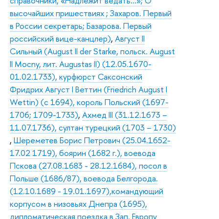
справочники, «Надлежит ведать…»; О
высочайших пришествиях ; Захаров. Первый
в России секретарь; Базарова. Первый
российский вице-канцлер)
,
Август II
Сильный (August II der Starke, польск. August
II Mocny, лит. Augustas II) (12.05.1670-
01.02.1733), курфюрст Саксонский
Фридрих Август I Веттин (Friedrich August I
Wettin) (с 1694), король Польский (1697-
1706; 1709-1733)
,
Ахмед III (31.12.1673 –
11.07.1736), султан турецкий (1703 – 1730)
,
Шереметев Борис Петрович (25.04.1652-
17.02 1719), боярин (1682 г.), воевода
Пскова (27.08.1683 - 28.12.1684), посол в
Польше (1686/87), воевода Белгорода.
(12.10.1689 - 19.01.1697),командующий
корпусом в низовьях Днепра (1695),
дипломатическая поездка в Зап. Европу