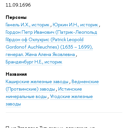
11.09.1696
Персоны
Гамель И.Х., историк
,
Юркин И.Н., историк
,
Гордон Петр Иванович (Патрик-Леопольд
Го́рдон оф Охлухрис (Patrick Leopold
Gordonof Auchleuchries) (1635 – 1699),
генерал. Жена Алена Яковлевна
,
Бранденбург Н.Е., историк
Названия
Каширские железные заводы
,
Ведменские
(Протвинские) заводы
,
Истинские
минеральные воды
,
Угодские железные
заводы
П. на Заводах в Тульском у., возможно, на