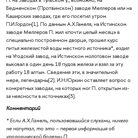
Ведменском (Протвинском) заводе Меллеров или на
Каширских заводах, где его посетил утром
П.И.Гордон[1]. По данным А.Х.Гамеля, на Истинском
заводе Меллеров П. жил «почти целый месяц» в
специально построенном дворце, прошел курс
питья железистой воды местного источника*, ездил
на Угодский завод, на Истинском молотовом заводе
выковал в один день 18 пудов железа и взял за эту
работу 18 алтын. Сведения эти, в значительной
мере, легендарны[2]. И.Н.Юркин оставляет вопрос о
конкретных заводах, на которых мог П. открытым из-
за неясности в источниках[3].
Комментарий
* Если А.Х.Гамель, пользовавшийся слухами, ничего
не напутал, то это – первая информация об
урологической болезни П.