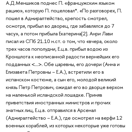
А.Д.Меншиков поднес П. «францужским языком
рацию», которую П. поцеловал*. «По разговорех, П.
пошел в Адмиралтейство, крепость смотрел,
осмотря, прибыл во дворец, где забавлялся до 7
часу», а потом прибыла Екатерина[2]. Анри Лави
писал из СПб 21.10 н.ст. о том, что «вчера, около
трех часов пополудни, Е.ц.в. прибыл водою из
Кроншлота к неописанной радости вернейших его
подданных <…>. Обе царевны, его дочери (Анна и
Елизавета Петровны – Е.А.), встретили его в
испанском костюме, а сын его, молодой великий
князь Петр Петрович, ожидал его во дворце верхом
на маленькой исландской лошадке. Приняв
приветствия иностранных министров и прочих
знатных лиц, Е.ц.в. отправился в Арсенал
(Адмиралтейство – Е.А.), где осмотрел на верфи 12
военных кораблей, из которых некоторые уже готовы