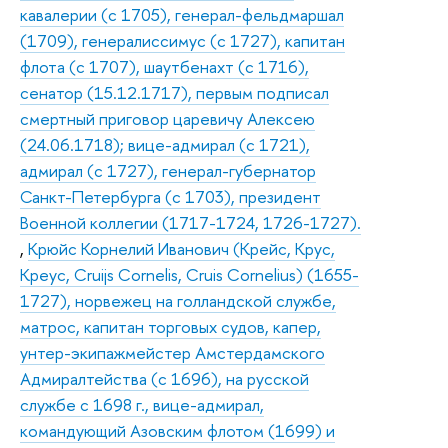
кавалерии (с 1705), генерал-фельдмаршал
(1709), генералиссимус (с 1727), капитан
флота (с 1707), шаутбенахт (с 1716),
сенатор (15.12.1717), первым подписал
смертный приговор царевичу Алексею
(24.06.1718); вице-адмирал (с 1721),
адмирал (с 1727), генерал-губернатор
Санкт-Петербурга (с 1703), президент
Военной коллегии (1717-1724, 1726-1727).
,
Крюйс Корнелий Иванович (Крейс, Крус,
Креус, Cruijs Cornelis, Cruis Cornelius) (1655-
1727), норвежец на голландской службе,
матрос, капитан торговых судов, капер,
унтер-экипажмейстер Амстердамского
Адмиралтейства (с 1696), на русской
службе с 1698 г., вице-адмирал,
командующий Азовским флотом (1699) и