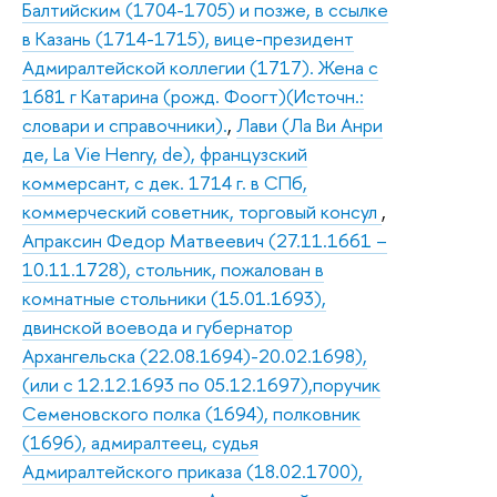
Балтийским (1704-1705) и позже, в ссылке
в Казань (1714-1715), вице-президент
Адмиралтейской коллегии (1717). Жена с
1681 г Катарина (рожд. Фоогт)(Источн.:
словари и справочники).
,
Лави (Ла Ви Анри
де, La Vie Henry, de), французский
коммерсант, с дек. 1714 г. в СПб,
коммерческий советник, торговый консул
,
Апраксин Федор Матвеевич (27.11.1661 –
10.11.1728), стольник, пожалован в
комнатные стольники (15.01.1693),
двинской воевода и губернатор
Архангельска (22.08.1694)-20.02.1698),
(или с 12.12.1693 по 05.12.1697),поручик
Семеновского полка (1694), полковник
(1696), адмиралтеец, судья
Адмиралтейского приказа (18.02.1700),