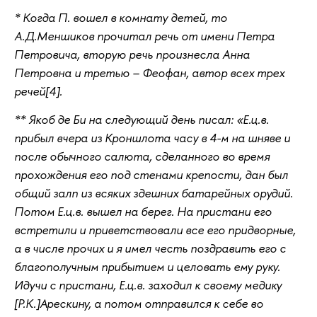
* Когда П. вошел в комнату детей, то
А.Д.Меншиков прочитал речь от имени Петра
Петровича, вторую речь произнесла Анна
Петровна и третью – Феофан, автор всех трех
речей[4].
** Якоб де Би на следующий день писал: «Е.ц.в.
прибыл вчера из Кроншлота часу в 4-м на шняве и
после обычного салюта, сделанного во время
прохождения его под стенами крепости, дан был
общий залп из всяких здешних батарейных орудий.
Потом Е.ц.в. вышел на берег. На пристани его
встретили и приветствовали все его придворные,
а в числе прочих и я имел честь поздравить его с
благополучным прибытием и целовать ему руку.
Идучи с пристани, Е.ц.в. заходил к своему медику
[Р.К.]Арескину, а потом отправился к себе во