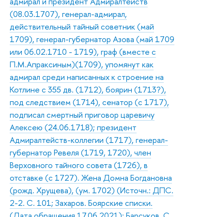
адмирал и президент Адмиралтейств
(08.03.1707), генерал-адмирал,
действительный тайный советник (май
1709), генерал-губернатор Азова (май 1709
или 06.02.1710 - 1719), граф (вместе с
П.М.Апраксиным)(1709), упомянут как
адмирал среди написанных к строение на
Котлине с 355 дв. (1712), боярин (1713?),
под следствием (1714), сенатор (с 1717),
подписал смертный приговор царевичу
Алексею (24.06.1718); президент
Адмиралтейств-коллегии (1717), генерал-
губернатор Ревеля (1719, 1720), член
Верховного тайного совета (1726), в
отставке (с 1727). Жена Домна Богдановна
(рожд. Хрущева), (ум. 1702) (Источн.: ДПС.
2-2. С. 101; Захаров. Боярские списки.
(Дата обращения 17.06.2021); Барсуков. С.