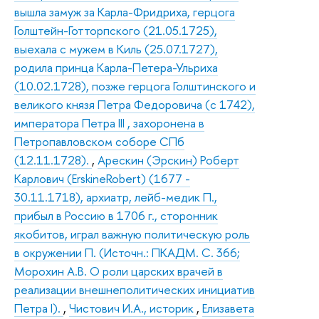
вышла замуж за Карла-Фридриха, герцога
Голштейн-Готторпского (21.05.1725),
выехала с мужем в Киль (25.07.1727),
родила принца Карла-Петера-Ульриха
(10.02.1728), позже герцога Голштинского и
великого князя Петра Федоровича (с 1742),
императора Петра III , захоронена в
Петропавловском соборе СПб
(12.11.1728).
,
Арескин (Эрскин) Роберт
Карлович (ErskineRobert) (1677 -
30.11.1718), архиатр, лейб-медик П.,
прибыл в Россию в 1706 г., сторонник
якобитов, играл важную политическую роль
в окружении П. (Источн.: ПКАДМ. С. 366;
Морохин А.В. О роли царских врачей в
реализации внешнеполитических инициатив
Петра I).
,
Чистович И.А., историк
,
Елизавета