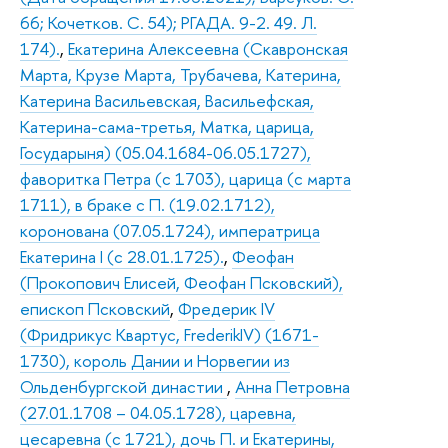
66; Кочетков. С. 54); РГАДА. 9-2. 49. Л.
174).
,
Екатерина Алексеевна (Скавронская
Марта, Крузе Марта, Трубачева, Катерина,
Катерина Васильевская, Васильефская,
Катерина-сама-третья, Матка, царица,
Государыня) (05.04.1684-06.05.1727),
фаворитка Петра (с 1703), царица (с марта
1711), в браке с П. (19.02.1712),
коронована (07.05.1724), императрица
Екатерина I (с 28.01.1725).
,
Феофан
(Прокопович Елисей, Феофан Псковский),
епископ Псковский
,
Фредерик IV
(Фридрикус Квартус, FrederikIV) (1671-
1730), король Дании и Норвегии из
Ольденбургской династии
,
Анна Петровна
(27.01.1708 – 04.05.1728), царевна,
цесаревна (с 1721), дочь П. и Екатерины,