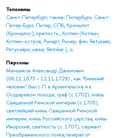
Топонимы
Санкт-Петербург; также: Питербурх. Санкт-
Петер-Бурх. Питер, СПб
,
Кроншлот
(Кроншлос), крепость
,
Котлин (Котлын,
Котлин-остров, Рычарт, Рычер, фин. Retusaari,
Ретусаари, швед. Reitskär ), о.
Персоны
Меншиков Александр Данилович
(06.11.1673 – 12.11.1729) , как "ближний
человек" был с П. в Архангельске и в
Осударевом походе, граф (с 1702), князь
Священной Римской империи (с 1705),
светлейший князь Священной Римской
империи, князь Российского царства, князь
Ижорский, светлость (с. 1707), сержант
Преображенского полка,генерал от