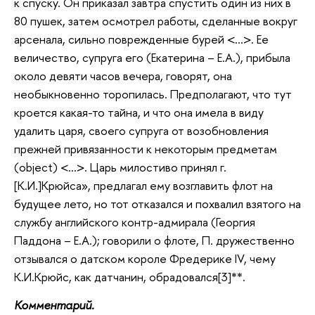
к спуску. Он приказал завтра спустить один из них в
80 пушек, затем осмотрел работы, сделанные вокруг
арсенала, сильно поврежденные бурей <…>. Ее
величество, супруга его (Екатерина – Е.А.), прибыла
около девяти часов вечера, говорят, она
необыкновенно торопилась. Предполагают, что тут
кроется какая-то тайна, и что она имела в виду
удалить царя, своего супруга от возобновления
прежней привязанности к некоторым предметам
(object) <…>. Царь милостиво принял г.
[К.И.]Крюйса», предлагал ему возглавить флот на
будущее лето, но тот отказался и похвалил взятого на
службу английского контр-адмирала (Георгия
Паддона – Е.А.); говорили о флоте, П. дружественно
отзывался о датском короле Фредерике IV, чему
К.И.Крюйс, как датчанин, обрадовался[3]**.
Комментарий.