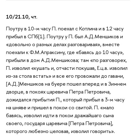
10/21.10, чт.
Поутру в 10-м часу П. поехал с Котлина и в 12 часу
прибыл в СПб[1]. Поутру у П. был А.Д.Меншиков и
«довольно о разных делах разговаривая», вместе
поехали к Ф.М.Апраксину, где «бавясь до 10 часу»,
прибыли в дом А.Д.Меншикова; там «по разговорех,
П. изволил «кушать и, отчасти покушав, Е.ц.в. изволил
из-за стола встать» и все его провожали до гавани,
[А.Д.]Меншиков на буере пошел вперед и в Зимнем
дворце, в покоях царевича Петра Петровича,
дожидался прибытия П., который прибыл в 3-м часу
на шняве и пришел в покои со свитой. П. «мало
бавясь, изволил идти в покои дражайшаго сына
своего, государя царевича [Петра Петровича],
которого любезно целовав, изволил говорить».