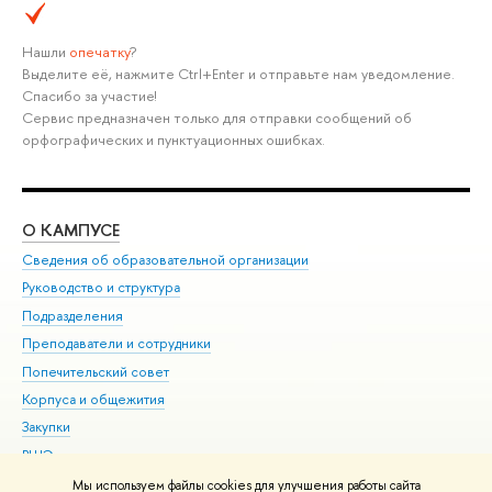
Нашли
опечатку
?
Выделите её, нажмите Ctrl+Enter и отправьте нам уведомление.
Спасибо за участие!
Сервис предназначен только для отправки сообщений об
орфографических и пунктуационных ошибках.
О КАМПУСЕ
ОБ
Сведения об образовательной организации
Мер
Руководство и структура
Мер
Подразделения
Дов
Преподаватели и сотрудники
Ол
Попечительский совет
При
Корпуса и общежития
При
Закупки
Ди
ВШЭ для студентов с ограниченными возможностями
До
здоровья и инвалидностью
Ас
Мы используем файлы cookies для улучшения работы сайта