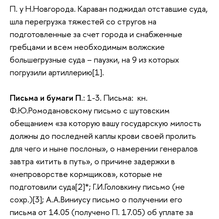
П. у Н.Новгорода. Караван поджидал отставшие суда,
шла перегрузка тяжестей со стругов на
подготовленные за счет города и снабженные
гребцами и всем необходимым волжские
большегрузные суда – паузки, на 9 из которых
погрузили артиллерию[1].
Письма и бумаги П.:
1-3. Письма: кн.
Ф.Ю.Ромодановскому письмо с шутовским
обещанием «за которую вашу государскую милость
должны до последней каплы крови своей пролить
для чего и ныне послоны», о намерении генералов
завтра «итить в путь», о причине задержки в
«непроворстве кормщиков», которые не
подготовили суда[2]*; Г.И.Головкину письмо (не
сохр.)[3]; А.А.Виниусу письмо о получении его
письма от 14.05 (получено П. 17.05) об уплате за