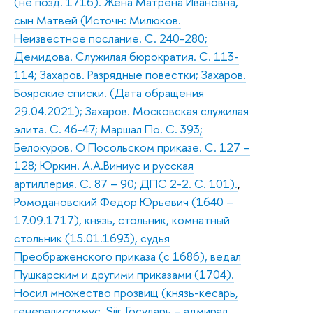
(не позд. 1716). Жена Матрена Ивановна,
сын Матвей (Источн: Милюков.
Неизвестное послание. С. 240-280;
Демидова. Служилая бюрократия. С. 113-
114; Захаров. Разрядные повестки; Захаров.
Боярские списки. (Дата обращения
29.04.2021); Захаров. Московская служилая
элита. С. 46-47; Маршал По. С. 393;
Белокуров. О Посольском приказе. С. 127 –
128; Юркин. А.А.Виниус и русская
артиллерия. С. 87 – 90; ДПС 2-2. С. 101).
,
Ромодановский Федор Юрьевич (1640 –
17.09.1717), князь, стольник, комнатный
стольник (15.01.1693), судья
Преображенского приказа (с 1686), ведал
Пушкарским и другими приказами (1704).
Носил множество прозвищ (князь-кесарь,
генералиссимус, Siir, Государь – адмирал,