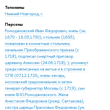
Топонимы
Нижний Новгород, г.
Персоны
Ромодановский Иван Федорович, князь (ок.
1670 - 16.03.1730), стольник (1693),
пожалован в комнатные стольники,
начальник Преображенского приказа (с
1718), подписал смертный приговор
царевичу Алексею (24.06.1718); ); упомянут
среди написанных на житье и в строение в
СПб (07.12.1720;, князь-кесарь,
московский градоначальник и затем
генерал-губернатор Москвы (с 1719), сын
князя Ф.Ю.Ромодановского. Жена
Анастасия Федоровна (рожд. Салтыкова),
сестра царицы Прасковьи Федоровны (ум.