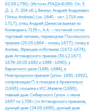
02.09.1736). (Источн.:РГАДА.Ф.350. Оп. 3.
Д. 1. Л. 204 об.)
,
Виниус Андрей Андреевич
(Vinius Andreas) (ок. 1640 - окт. 1716 или
1717), отец Андрей Денисов выехал из
Голландии в 7135 г., А.А. – гостиной сотни
торговый человек, переводчик Посольского
приказа (20.03.1664 – конец 1677), гонец в
Англию, Францию и Испанию (1672-1674),
дьяк Аптекарского приказа (30.12.1677,
1678-20.03.1682 и 1686 -1690), у
бархатного дела (1681-1684), в
Новгородском приказе (упом. 1691-1692),
сопровождал П. в поездке в Архангельск
(1693); посылка к И.С.Мазепе (1695),
главный дьяк Сибирского (упом. с июня
1697 по 1708 г.) и Аптекарского приказов,
думный дьяк (24.03.1695), думный дьяк