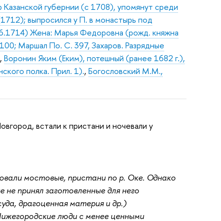
 Казанской губернии (с 1708), упомянут среди
(1712); выпросился у П. в монастырь под
06.1714) Жена: Марья Федоровна (рожд. княжна
 100; Маршал По. С. 397, Захаров. Разрядные
.
,
Воронин Яким (Еким), потешный (ранее 1682 г.),
кого полка. Прил. 1).
,
Богословский М.М.,
Новгород, встали к пристани и ночевали у
овали мостовые, пристани по р. Оке. Однако
е не принял заготовленные для него
уда, драгоценная материя и др.)
Нижегородские люди с менее ценными