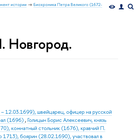
мент истории
Биохроника Петра Великого (1672-
Н. Новгород.
6 – 12.03.1699), швейцарец, офицер на русской
ирал (1696)
,
Голицын Борис Алексеевич, князь
670), комнатный стольник (1676), кравчий П.
о 1713), боярин (28.02.1690), участвовал в