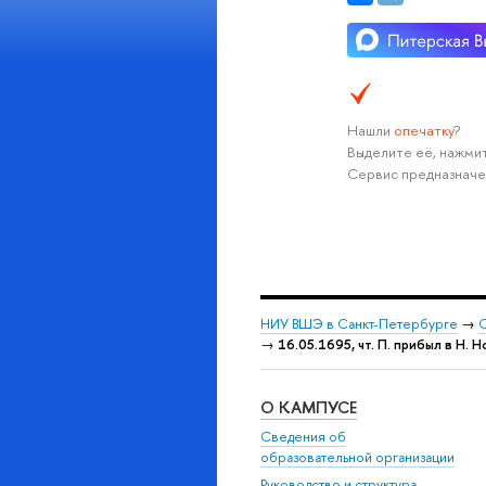
Нашли
опечатку
?
Выделите её, нажмит
Сервис предназначе
НИУ ВШЭ в Санкт-Петербурге
→
С
→
16.05.1695, чт. П. прибыл в Н. 
О КАМПУСЕ
Сведения об
образовательной организации
Руководство и структура