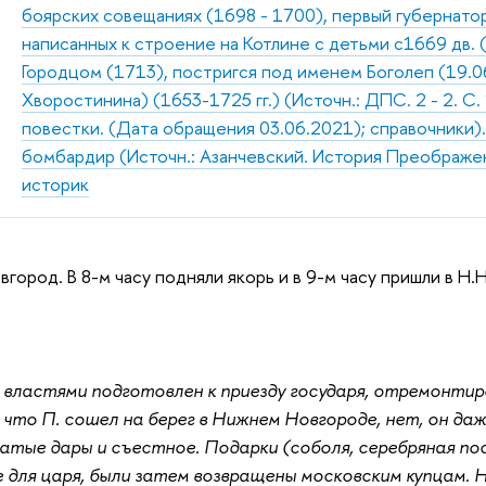
боярских совещаниях (1698 - 1700), первый губернатор
написанных к строение на Котлине с детьми с1669 дв. 
Городцом (1713), постригся под именем Боголеп (19.
Хворостинина) (1653-1725 гг.) (Источн.: ДПС. 2 - 2. С.
повестки. (Дата обращения 03.06.2021); справочники)
бомбардир (Источн.: Азанчевский. История Преображенс
историк
вгород. В 8-м часу подняли якорь и в 9-м часу пришли в Н.
л властями подготовлен к приезду государя, отремонтир
 что П. сошел на берег в Нижнем Новгороде, нет, он даж
тые дары и съестное. Подарки (соболя, серебряная пос
 для царя, были затем возвращены московским купцам. 