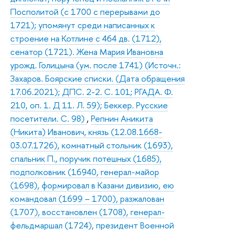
Посполитой (с 1700 с перерывами до
1721); упомянут среди написанных к
строение на Котлине с 464 дв. (1712),
сенатор (1721). Жена Мария Ивановна
урожд. Голицына (ум. после 1741) (Источн.:
Захаров. Боярские списки. (Дата обращения
17.06.2021); ДПС. 2-2. С. 101; РГАДА. Ф.
210, оп. 1. Д 11. Л. 59); Беккер. Русские
посетители. С. 98)
,
Репнин Аникита
(Никита) Иванович, князь (12.08.1668-
03.07.1726), комнатный стольник (1693),
спальник П., поручик потешных (1685),
подполковник (16940, генерал-майор
(1698), формировал в Казани дивизию, ею
командовал (1699 – 1700), разжалован
(1707), восстановлен (1708), генерал-
фельдмаршал (1724), президент Военной