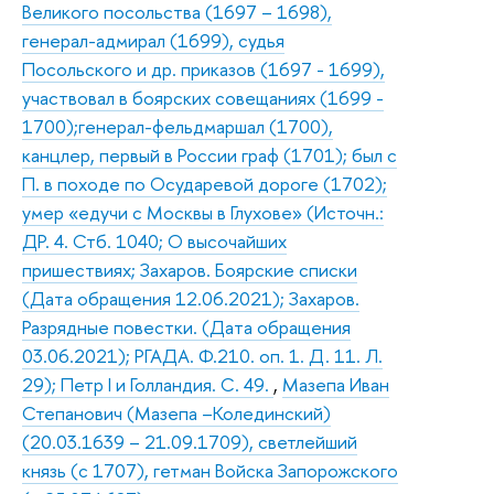
Великого посольства (1697 – 1698),
генерал-адмирал (1699), судья
Посольского и др. приказов (1697 - 1699),
участвовал в боярских совещаниях (1699 -
1700);генерал-фельдмаршал (1700),
канцлер, первый в России граф (1701); был с
П. в походе по Осударевой дороге (1702);
умер «едучи с Москвы в Глухове» (Источн.:
ДР. 4. Стб. 1040; О высочайших
пришествиях; Захаров. Боярские списки
(Дата обращения 12.06.2021); Захаров.
Разрядные повестки. (Дата обращения
03.06.2021); РГАДА. Ф.210. оп. 1. Д. 11. Л.
29); Петр I и Голландия. С. 49.
,
Мазепа Иван
Степанович (Мазепа –Колединский)
(20.03.1639 – 21.09.1709), светлейший
князь (с 1707), гетман Войска Запорожского