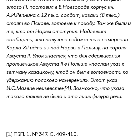
этого П. поставил в В.Новгороде корпус кн.
А.И.Репнина с 12 тыс. солдат, казаки (8 тыс.)
стоят во Пскове, готовые к походу. Там же были и
те, кто от Нарвы отступил. Надлежит
сообщить, что получена ведомость о намерении
Карла XII идти из-под Нарвы в Польшу, на короля
Августа II. Упоминается, что для сдерживания
противников Августа II в Польше «послан указ к
гетману казацкому, чтоб он был в готовности ко
удержанию полсково намерения». Этот указ
И.С.Мазепе неизвестен[4]. Возможно, что указа
такого также не было и это лишь фигура речи.
[1] ПБП. 1. № 347. С. 409-410.