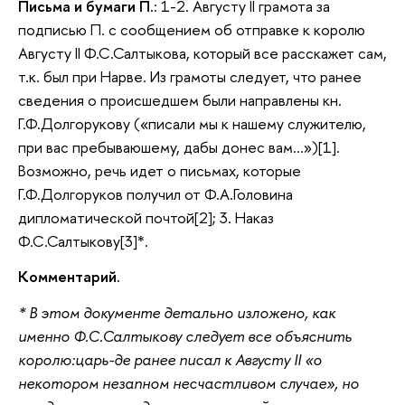
Письма и бумаги П.
: 1-2. Августу II грамота за
подписью П. с сообщением об отправке к королю
Августу II Ф.С.Салтыкова, который все расскажет сам,
т.к. был при Нарве. Из грамоты следует, что ранее
сведения о происшедшем были направлены кн.
Г.Ф.Долгорукову («писали мы к нашему служителю,
при вас пребываюшему, дабы донес вам…»)[1].
Возможно, речь идет о письмах, которые
Г.Ф.Долгоруков получил от Ф.А.Головина
дипломатической почтой[2]; 3. Наказ
Ф.С.Салтыкову[3]*.
Комментарий.
* В этом документе детально изложено, как
именно Ф.С.Салтыкову следует все объяснить
королю:царь-де ранее писал к Августу II «о
некотором незапном несчастливом случае», но