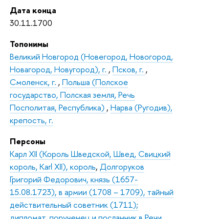
Дата конца
30.11.1700
Топонимы
Великий Новгород (Новегород, Новогород,
Новагород, Новугород), г.
,
Псков, г.
,
Смоленск, г.
,
Польша (Полское
государство, Полская земля, Речь
Посполитая, Республика)
,
Нарва (Ругодив),
крепость, г.
Персоны
Карл XII (Король Шведской, Швед, Свицкий
король, Karl XII), король
,
Долгоруков
Григорий Федорович, князь (1657-
15.08.1723), в армии (1708 – 1709), тайный
действительный советник (1711);
дипломат, порученец и посланник в Речи