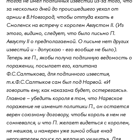
тогда не имел подлинных известий из-за того, что
за несколько дней до происшедшего уехал от
армии в В.Новгород, чтобы оттуда ехать в
Смоленск на встречу с королем Августом II. (Из
этого, видимо, следует, что было письмо П.
Августу II о предполагаемой. О письме нет других
известий и - допускаю - его вообще не было).
Теперь же П., якобы получа подлинную ведомость о
поражении, посылает его, капитана
Ф.С.Салтыкова, для подлинного известия,
т.к.Ф.С.Салтыков сам был под Нарвой. «И
говорить ему, как наказана будет, остерегаясь».
Главное – убедить короля в том, что Нарвское
поражение не изменит политики П., он остается
верен союзному договору, чтобы король в нем не
сомневался, и что П. желает видеться с королем,
не мешкав, и намерен уже зимой обще «над
неприятелем поиск по желанию учинить». Для