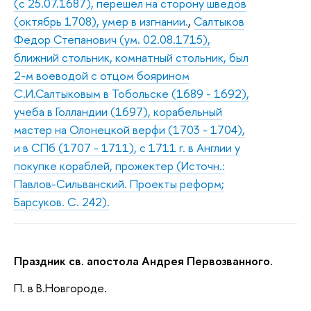
(с 25.07.1687), перешел на сторону шведов
(октябрь 1708), умер в изгнании.
,
Салтыков
Федор Степанович (ум. 02.08.1715),
ближний стольник, комнатный стольник, был
2-м воеводой с отцом боярином
С.И.Салтыковым в Тобольске (1689 - 1692),
учеба в Голландии (1697), корабельный
мастер на Олонецкой верфи (1703 - 1704),
и в СПб (1707 - 1711), с 1711 г. в Англии у
покупке кораблей, прожектер (Источн.:
Павлов-Сильванский. Проекты реформ;
Барсуков. С. 242).
Праздник св. апостола Андрея Первозванного.
П. в В.Новгороде.