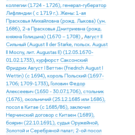
коллегии (1724 - 1726), генерал-губератор
Лифляндии ( с 1719 г.). Жены: 1-ая
Прасковья Михайловна (рожд. Лыкова) (ум.
1686), 2-а Прасковья Дмитриевна (рожд.
княжна Голицына) (1670 – 1708)
,
Август II
Сильный (August II der Starke, польск. August
II Mocny, лит. Augustas II) (12.05.1670-
01.02.1733), курфюрст Саксонский
Фридрих Август I Веттин (Friedrich August I
Wettin) (с 1694), король Польский (1697-
1706; 1709-1733)
,
Головин Федор
Алексеевич (1650 - 30.07.1706), стольник
(1676), окольничий (25.12.1685 или 1686),
посол в Китае (с 1685/86), заключил
Нерчинский договор с Китаем (1689),
боярин (22.10.1691), судья Оружейной,
Золотой и Серебряной палат; 2-ой посол