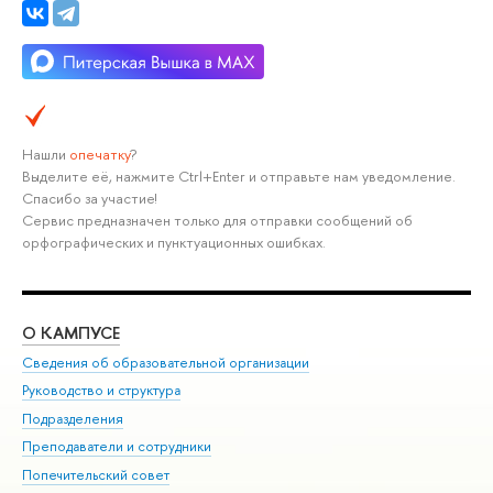
Нашли
опечатку
?
Выделите её, нажмите Ctrl+Enter и отправьте нам уведомление.
Спасибо за участие!
Сервис предназначен только для отправки сообщений об
орфографических и пунктуационных ошибках.
О КАМПУСЕ
ОБ
Сведения об образовательной организации
Мер
Руководство и структура
Мер
Подразделения
Дов
Преподаватели и сотрудники
Ол
Попечительский совет
При