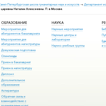
анкт-Петербургская школа гуманитарных наук и искусств
→
Департамент и
я царевны Наталии Алексеевны. П. в Москве.
ОБРАЗОВАНИЕ
НАУКА
Р
Мероприятия для
Научные мероприятия
Би
абитуриентов бакалавриата
Научные центры и
Пу
Мероприятия для
лаборатории
Ед
абитуриентов магистратуры
Научно-учебные группы
и 
Довузовская подготовка
Олимпиады
Прием в бакалавриат
Прием в магистратуру
Диплом+
Дополнительное
образование
Аспирантура
Обратная связь и
взаимодействие с
получателями услуг