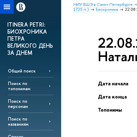
НИУ ВШЭ в Санкт-Петербурге
1725 гг.)
Биохроника
22.08
ITINERA PETRI:
БИОХРОНИКА
22.08
ПЕТРА
ВЕЛИКОГО ДЕНЬ
Натал
ЗА ДНЕМ
Общий поиск
Дата начала
Поиск по
топонимам
Дата конца
Поиск по
персонам
Топонимы
Поиск по
названиям
Список