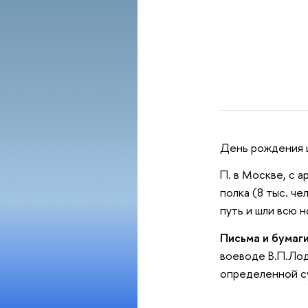
День рождения 
П. в Москве, с 
полка (8 тыс. че
путь и шли всю н
Письма и бумаги
воеводе В.П.Лод
определенной су