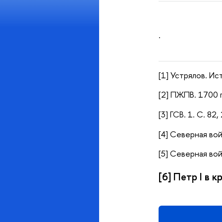
.
[1] Устрялов. Ист
[2] ПЖПВ. 1700 г
[3] ГСВ. 1. С. 82,
[4] Северная войн
[5] Северная войн
[6] Петр I в к