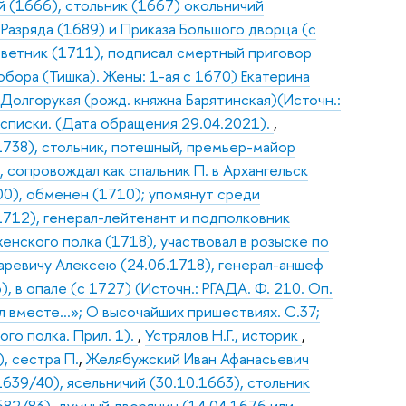
й (1666), стольник (1667) окольничий
я Разряда (1689) и Приказа Большого дворца (с
оветник (1711), подписал смертный приговор
бора (Тишка). Жены: 1-ая с 1670) Екатерина
 Долгорукая (рожд. княжна Барятинская)(Источн.:
е списки. (Дата обращения 29.04.2021).
,
1738), стольник, потешный, премьер-майор
, сопровождал как спальник П. в Архангельск
00), обменен (1710); упомянут среди
(1712), генерал-лейтенант и подполковник
енского полка (1718), участвовал в розыске по
аревичу Алексею (24.06.1718), генерал-аншеф
, в опале (с 1727) (Источн.: РГАДА. Ф. 210. Оп.
нил вместе…»; О высочайших пришествиях. С.37;
го полка. Прил. 1).
,
Устрялов Н.Г., историк
,
, сестра П.
,
Желябужский Иван Афанасьевич
639/40), ясельничий (30.10.1663), стольник
682/83), думный дворянин (14.04.1676 или