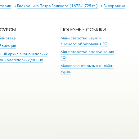
стории
→
Биохроника Петра Великого (1672-1725 гг.)
→
Биохроника
ЕСУРСЫ
ПОЛЕЗНЫЕ ССЫЛКИ
блиотека
Министерство науки и
высшего образования РФ
бликации
Министерство просвещения
иный архив экономических
РФ
социологических данных
Массовые открытые онлайн-
курсы