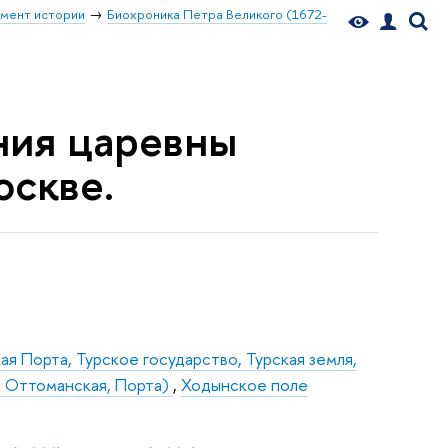
мент истории
Биохроника Петра Великого (1672-
ения царевны
оскве.
ая Порта, Турское государство, Турская земля,
а Оттоманская, Порта)
,
Ходынское поле