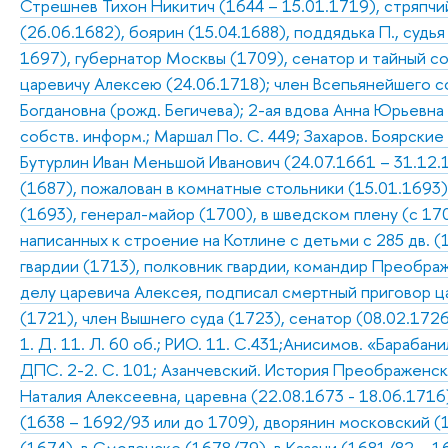
Стрешнев Тихон Никитич (1644 – 15.01.1719), стряпчи
(26.06.1682), боярин (15.04.1688), поддядька П., судь
1697), губернатор Москвы (1709), сенатор и тайный с
царевичу Алексею (24.06.1718); член Всепьянейшего со
Богдановна (рожд. Бегичева); 2-ая вдова Анна Юрьевна
собств. информ.; Маршал По. С. 449; Захаров. Боярски
Бутурлин Иван Меньшой Иванович (24.07.1661 – 31.12.
(1687), пожалован в комнатные стольники (15.01.1693)
(1693), генерал-майор (1700), в шведском плену (с 17
написанных к строение на Котлине с детьми с 285 дв. 
гвардии (1713), полковник гвардии, командир Преображ
делу царевича Алексея, подписал смертный приговор ц
(1721), член Вышнего суда (1723), сенатор (08.02.1726)
1. Д. 11. Л. 60 об.; РИО. 11. С.431;Анисимов. «Бараба
ДПС. 2-2. С. 101; Азанчевский. История Преображенско
Наталия Алексеевна, царевна (22.08.1673 - 18.06.1716)
(1638 – 1692/93 или до 1709), дворянин московский (1
(1674), в Смоленске (1678/79), в Казани (1681/82 – 1