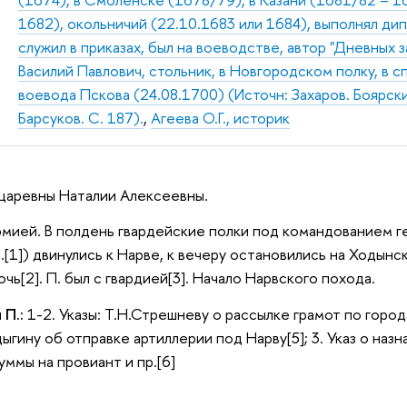
1682), окольничий (22.10.1683 или 1684), выполнял ди
служил в приказах, был на воеводстве, автор "Дневных з
Василий Павлович, стольник, в Новгородском полку, в 
воевода Пскова (24.08.1700) (Источн: Захаров. Боярск
Барсуков. С. 187).
,
Агеева О.Г., историк
царевны Наталии Алексеевны.
армией. В полдень гвардейские полки под командованием г
л.[1]) двинулись к Нарве, к вечеру остановились на Ходынс
очь[2]. П. был с гвардией[3]. Начало Нарвского похода.
 П.:
1-2. Указы: Т.Н.Стрешневу о рассылке грамот по горо
ыгину об отправке артиллерии под Нарву[5]; 3. Указ о наз
ммы на провиант и пр.[6]