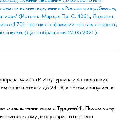
пломатические поручения в России и за рубежом,
аписок" (Источн.: Маршал По. С. 406).
,
Лодыгин
списке 1701 против его фамилии поставлен крест;
ие списки. (Дата обращения 23.05.2021);
енерала-майора И.И.Бутурлина и 4 солдатских
ком поле и стояли до 24.08, а потом двинулись в
дам о заключении мира с Турцией[4]; Псковскому
начении каждому двору цариц и царевен