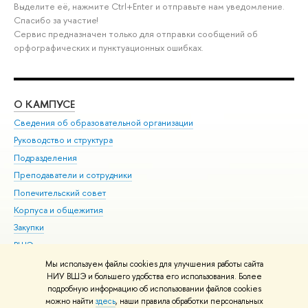
Выделите её, нажмите Ctrl+Enter и отправьте нам уведомление.
Спасибо за участие!
Сервис предназначен только для отправки сообщений об
орфографических и пунктуационных ошибках.
О КАМПУСЕ
ОБ
Сведения об образовательной организации
Мер
Руководство и структура
Мер
Подразделения
Дов
Преподаватели и сотрудники
Ол
Попечительский совет
При
Корпуса и общежития
При
Закупки
Ди
ВШЭ для студентов с ограниченными возможностями
До
здоровья и инвалидностью
Ас
Мы используем файлы cookies для улучшения работы сайта
Версия для слабовидящих
НИУ ВШЭ и большего удобства его использования. Более
Обр
подробную информацию об использовании файлов cookies
Единая платежная страница
можно найти
здесь
, наши правила обработки персональных