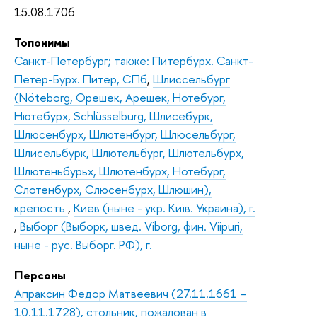
15.08.1706
Топонимы
Санкт-Петербург; также: Питербурх. Санкт-
Петер-Бурх. Питер, СПб
,
Шлиссельбург
(Nöteborg, Орешек, Арешек, Нотебург,
Нютебурх, Schlüsselburg, Шлисебурк,
Шлюсенбурх, Шлютенбург, Шлюсельбург,
Шлисельбурк, Шлютельбург, Шлютельбурх,
Шлютеньбурьх, Шлютенбурх, Нотебург,
Слотенбурх, Слюсенбурх, Шлюшин),
крепость
,
Киев (ныне - укр. Київ. Украина), г.
,
Выборг (Выборк, швед. Viborg, фин. Viipuri,
ныне - рус. Выборг. РФ), г.
Персоны
Апраксин Федор Матвеевич (27.11.1661 –
10.11.1728), стольник, пожалован в