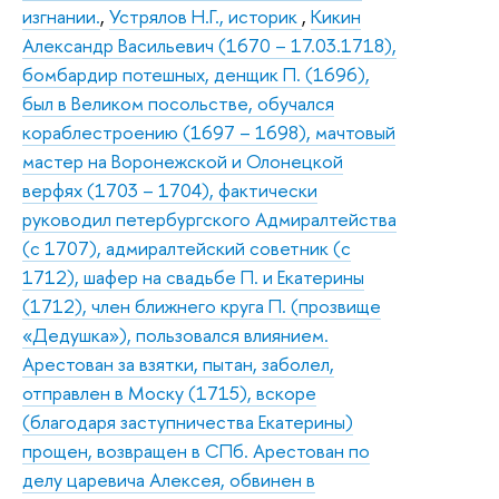
изгнании.
,
Устрялов Н.Г., историк
,
Кикин
Александр Васильевич (1670 – 17.03.1718),
бомбардир потешных, денщик П. (1696),
был в Великом посольстве, обучался
кораблестроению (1697 – 1698), мачтовый
мастер на Воронежской и Олонецкой
верфях (1703 – 1704), фактически
руководил петербургского Адмиралтейства
(с 1707), адмиралтейский советник (с
1712), шафер на свадьбе П. и Екатерины
(1712), член ближнего круга П. (прозвище
«Дедушка»), пользовался влиянием.
Арестован за взятки, пытан, заболел,
отправлен в Моску (1715), вскоре
(благодаря заступничества Екатерины)
прощен, возвращен в СПб. Арестован по
делу царевича Алексея, обвинен в