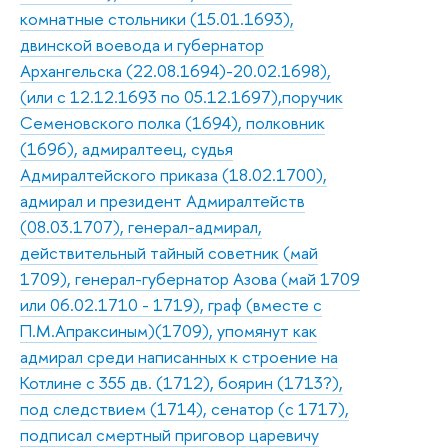
комнатные стольники (15.01.1693),
двинской воевода и губернатор
Архангельска (22.08.1694)-20.02.1698),
(или с 12.12.1693 по 05.12.1697),поручик
Семеновского полка (1694), полковник
(1696), адмиралтеец, судья
Адмиралтейского приказа (18.02.1700),
адмирал и президент Адмиралтейств
(08.03.1707), генерал-адмирал,
действительный тайный советник (май
1709), генерал-губернатор Азова (май 1709
или 06.02.1710 - 1719), граф (вместе с
П.М.Апраксиным)(1709), упомянут как
адмирал среди написанных к строение на
Котлине с 355 дв. (1712), боярин (1713?),
под следствием (1714), сенатор (с 1717),
подписал смертный приговор царевичу