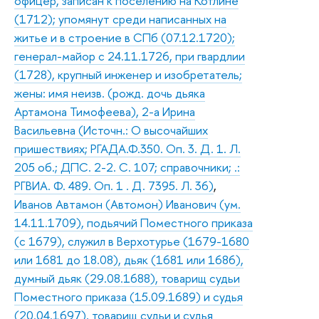
офицер, записан к поселению на Котлине
(1712); упомянут среди написанных на
житье и в строение в СПб (07.12.1720);
генерал-майор с 24.11.1726, при гвардлии
(1728), крупный инженер и изобретатель;
жены: имя неизв. (рожд. дочь дьяка
Артамона Тимофеева), 2-а Ирина
Васильевна (Источн.: О высочайших
пришествиях; РГАДА.Ф.350. Оп. 3. Д. 1. Л.
205 об.; ДПС. 2-2. С. 107; справочники; .:
РГВИА. Ф. 489. Оп. 1 . Д. 7395. Л. 36)
,
Иванов Автамон (Автомон) Иванович (ум.
14.11.1709), подьячий Поместного приказа
(с 1679), служил в Верхотурье (1679-1680
или 1681 до 18.08), дьяк (1681 или 1686),
думный дьяк (29.08.1688), товарищ судьи
Поместного приказа (15.09.1689) и судья
(20.04.1697), товарищ судьи и судья