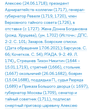
Алексею (24.06.1718); президент
Адмиралтейств-коллегии (1717), генерал-
губернатор Ревеля (1719, 1720), член
Верховного тайного совета (1726), в
отставке (с 1727). Жена Домна Богдановна
(рожд. Хрущева), (ум. 1702) (Источн.: ДПС.
2-2. С. 101; Захаров. Боярские списки.
(Дата обращения 17.06.2021); Барсуков. С.
66; Кочетков. С. 54); РГАДА. 9-2. 49. Л.
174).
,
Стрешнев Тихон Никитич (1644 –
15.01.1719), стряпчий (1666), стольник
(1667) окольничий (26.06.1682), боярин
(15.04.1688), поддядька П., судья Разряда
(1689) и Приказа Большого дворца (с 1697),
губернатор Москвы (1709), сенатор и
тайный советник (1711), подписал
смертный приговор царевичу Алексею