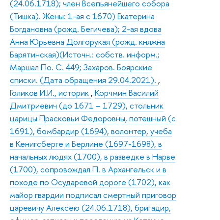
(24.06.1718); член Всепьянейшего собора
(Тишка). Жены: 1-ая с 1670) Екатерина
Богдановна (рожд. Бегичева); 2-ая вдова
Анна Юрьевна Долгорукая (рожд. княжна
Барятинская)(Источн.: собств. информ.;
Маршал По. С. 449; Захаров. Боярские
списки. (Дата обращения 29.04.2021).
,
Голиков И.И., историк
,
Корчмин Василий
Дмитриевич (до 1671 – 1729), стольник
царицы Прасковьи Федоровны, потешный (с
1691), бомбардир (1694), волонтер, учеба
в Кенигсберге и Берлине (1697-1698), в
начальных людях (1700), в разведке в Нарве
(1700), сопровождал П. в Архангельск и в
походе по Осударевой дороге (1702), как
майор гвардии подписал смертный приговор
царевичу Алексею (24.06.1718), бригадир,