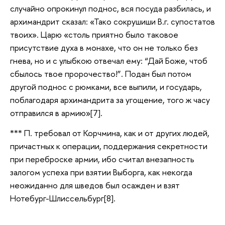
случайно опрокинул поднос, вся посуда разбилась, и
архимандрит сказал: «Тако сокрушиши В.г. супостатов
твоих». Царю «столь приятно было таковое
присутствие духа в монахе, что он не только без
гнева, но и с улыбкою отвечал ему: “Дай Боже, чтоб
сбылось твое пророчество!”. Подан был потом
другой поднос с рюмками, все выпили, и государь,
поблагодаря архимандрита за угощение, того ж часу
отправился в армию»[7].
*** П. требовал от Корчмина, как и от других людей,
причастных к операции, поддержания секретности
при переброске армии, ибо считал внезапность
залогом успеха при взятии Выборга, как некогда
неожиданно для шведов был осажден и взят
Нотебург-Шлиссельбург[8].