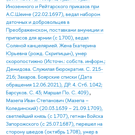
Иноземного и Рейтарского приказов при
А.С.Шеине (22.02.1697), ведал набором
даточных и добровольцев в
Преображенском, поставками амуниции и
припасов для армии (с 1700), ведал
Соляной канцелярией. Жена Екатерина
Юрьевна (рожд. Скрипицын), умер
скоропостижно (Источн.: собств. информ.;
Демидова. Служилая бюрократия. С. 215-
216; Захаров. Боярские списки (Дата
обращения 12.06.2021), ДР. 4. Стб. 1042;
Барсуков. С. 43; Маршал По. С. 409).
,
Мазепа Иван Степанович (Мазепа –
Колединский) (20.03.1639 – 21.09.1709),
светлейший князь (с 1707), гетман Войска
Запорожского (с 25.07.1687), перешел на
сторону шведов (октябрь 1708), умер в