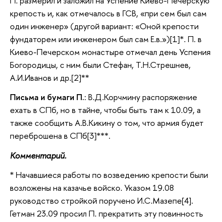
П. размерил и заложил на Успение Киево-Печерскую
крепость и, как отмечалось в ГСВ, «при сем был сам
один инженер» (другой вариант: «Оной крепости
фундаторем или инженером был сам Е.в.»)[1]*. П. в
Киево-Печерском монастыре отмечал день Успения
Богородицы, с ним были Стефан, Т.Н.Стрешнев,
А.И.Иванов и др.[2]**
Письма и бумаги П.
: В.Д.Корчмину распоряжение
ехать в СПб, но в тайне, чтобы быть там к 10.09, а
также сообщить А.В.Кикину о том, что армия будет
переброшена в СПб[3]***.
Комментарий.
* Начавшиеся работы по возведению крепости были
возложены на казачье войско. Указом 19.08
руководство стройкой поручено И.С.Мазепе[4].
Гетман 23.09 просил П. прекратить эту повинность