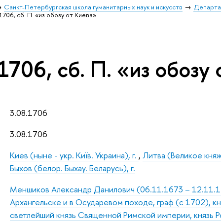
Санкт-Петербургская школа гуманитарных наук и искусств
Департа
1706, сб. П. «из обозу от Киева»
1706, сб. П. «из обозу
3.08.1706
3.08.1706
Киев (ныне - укр. Київ. Украина), г.
,
Литва (Великое кня
Быхов (белор. Быхау. Беларусь), г.
Меншиков Александр Данилович (06.11.1673 – 12.11.172
Архангельске и в Осударевом походе, граф (с 1702), к
светлейший князь Священной Римской империи, князь Р