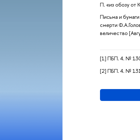
П. «из обозу от 
Письма и бумаги
смерти Ф.А.Голо
величество [Авгу
[1] ПБП. 4. № 130
[2] ПБП. 4. № 13