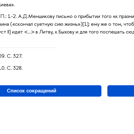
Киева».
 П.: 1-2. А.Д.Меншикову письмо о прибытии того «к празн
вина («скончал суетную сию жизнь»)[1]; ему же о том, ч
ст II] идет <…> в Литву, к Быхову и для того поспешать сю
9. С. 327.
10. С. 328.
Список сокращений