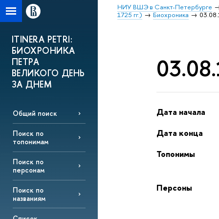
НИУ ВШЭ в Санкт-Петербурге
1725 гг.)
Биохроника
03.08.
ITINERA PETRI:
БИОХРОНИКА
03.08.
ПЕТРА
ВЕЛИКОГО ДЕНЬ
ЗА ДНЕМ
Дата начала
Общий поиск
Дата конца
Поиск по
топонимам
Топонимы
Поиск по
персонам
Персоны
Поиск по
названиям
Список