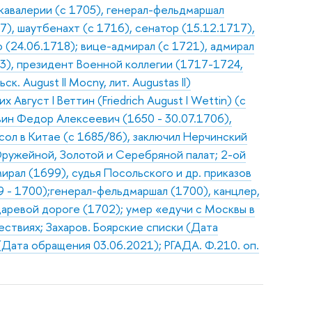
 кавалерии (с 1705), генерал-фельдмаршал
7), шаутбенахт (с 1716), сенатор (15.12.1717),
(24.06.1718); вице-адмирал (с 1721), адмирал
03), президент Военной коллегии (1717-1724,
ьск. August II Mocny, лит. Augustas II)
вгуст I Веттин (Friedrich August I Wettin) (с
вин Федор Алексеевич (1650 - 30.07.1706),
сол в Китае (с 1685/86), заключил Нерчинский
Оружейной, Золотой и Серебряной палат; 2-ой
ирал (1699), судья Посольского и др. приказов
9 - 1700);генерал-фельдмаршал (1700), канцлер,
ударевой дороге (1702); умер «едучи с Москвы в
шествиях; Захаров. Боярские списки (Дата
(Дата обращения 03.06.2021); РГАДА. Ф.210. оп.