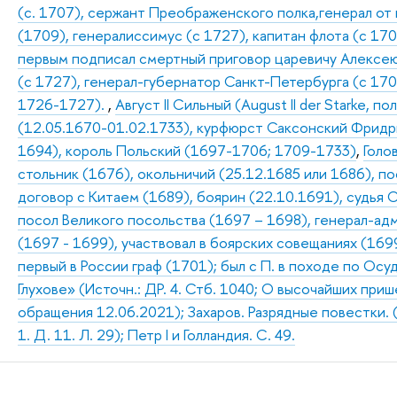
(с. 1707), сержант Преображенского полка,генерал от
(1709), генералиссимус (с 1727), капитан флота (с 170
первым подписал смертный приговор царевичу Алексею 
(с 1727), генерал-губернатор Санкт-Петербурга (с 17
1726-1727).
,
Август II Сильный (August II der Starke, пол
(12.05.1670-01.02.1733), курфюрст Саксонский Фридрих А
1694), король Польский (1697-1706; 1709-1733)
,
Голо
стольник (1676), окольничий (25.12.1685 или 1686), по
договор с Китаем (1689), боярин (22.10.1691), судья 
посол Великого посольства (1697 – 1698), генерал-адм
(1697 - 1699), участвовал в боярских совещаниях (169
первый в России граф (1701); был с П. в походе по Ос
Глухове» (Источн.: ДР. 4. Стб. 1040; О высочайших при
обращения 12.06.2021); Захаров. Разрядные повестки. 
1. Д. 11. Л. 29); Петр I и Голландия. С. 49.