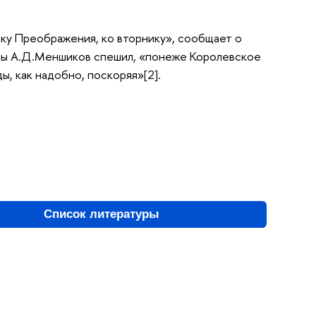
ику Преображения, ко вторнику», сообщает о
тобы А.Д.Меншиков спешил, «понеже Королевское
ды, как надобно, поскоряя»[2].
Список литературы