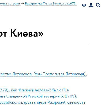
мент истории
Биохроника Петра Великого (1672-
 от Киева»
жество Литовское, Речь Посполитая Литовская)
,
9) , как "ближний человек" был с П. в
нязь Священной Римской империи (с 1705),
оссийского царства, князь Ижорский, светлость