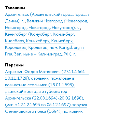
Топонимы
Архангельск (Архангельский город, Город, з
Двины), г.
,
Великий Новгород (Новегород,
Новогород, Новагород, Новугород), г.
,
Кенигсберг (Кюнусберг, Кюнинберг,
Кнесберх, Кенихсберх, Кинисберх,
Королевец, Кролевец, нем. Königsberg in
Preuẞen, ныне – Калининград. РФ), г.
Персоны
Апраксин Федор Матвеевич (27.11.1661 –
10.11.1728), стольник, пожалован в
комнатные стольники (15.01.1693),
двинской воевода и губернатор
Архангельска (22.08.1694)-20.02.1698),
(или с 12.12.1693 по 05.12.1697),поручик
Семеновского полка (1694), полковник