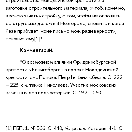
строительства Новодвинской крепости и о
заготовке строительного материала, «чтоб, конечно,
весною зачать» стройку, о том, чтобы не оплошать
со струговым делом в В.Новгороде, спешить и когда
Резе прибудет «сие письмо мое, ради верности,
покажи» ему[1]*.
Комментарий.
*О возможном влиянии Фридрихсбургской
крепости в Кенигсберге на проект Новодвинской
крепости см.: Попова. Петр I в Кенигсберге. С. 222
– 223; см. также Николаева. Участие московских
каменных дел подмастерьев. С. 237 – 250.
[1] ПБП. 1. № 366. С. 440; Устрялов. История. 4-1. С.