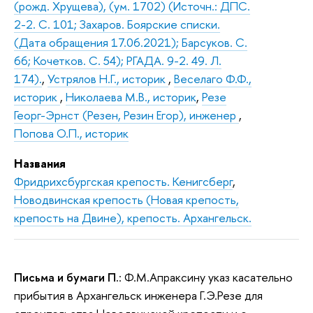
(рожд. Хрущева), (ум. 1702) (Источн.: ДПС.
2-2. С. 101; Захаров. Боярские списки.
(Дата обращения 17.06.2021); Барсуков. С.
66; Кочетков. С. 54); РГАДА. 9-2. 49. Л.
174).
,
Устрялов Н.Г., историк
,
Веселаго Ф.Ф.,
историк
,
Николаева М.В., историк
,
Резе
Георг-Эрнст (Резен, Резин Егор), инженер
,
Попова О.П., историк
Названия
Фридрихсбургская крепость. Кенигсберг
,
Новодвинская крепость (Новая крепость,
крепость на Двине), крепость. Архангельск.
Письма и бумаги П.
: Ф.М.Апраксину указ касательно
прибытия в Архангельск инженера Г.Э.Резе для