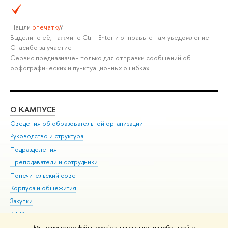
Нашли
опечатку
?
Выделите её, нажмите Ctrl+Enter и отправьте нам уведомление.
Спасибо за участие!
Сервис предназначен только для отправки сообщений об
орфографических и пунктуационных ошибках.
О КАМПУСЕ
ОБ
Сведения об образовательной организации
Мер
Руководство и структура
Мер
Подразделения
Дов
Преподаватели и сотрудники
Ол
Попечительский совет
При
Корпуса и общежития
При
Закупки
Ди
ВШЭ для студентов с ограниченными возможностями
До
здоровья и инвалидностью
Ас