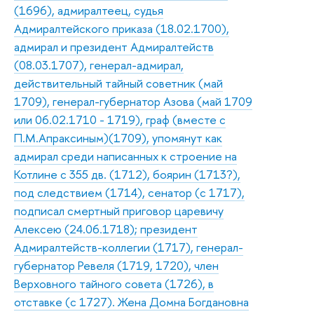
(1696), адмиралтеец, судья
Адмиралтейского приказа (18.02.1700),
адмирал и президент Адмиралтейств
(08.03.1707), генерал-адмирал,
действительный тайный советник (май
1709), генерал-губернатор Азова (май 1709
или 06.02.1710 - 1719), граф (вместе с
П.М.Апраксиным)(1709), упомянут как
адмирал среди написанных к строение на
Котлине с 355 дв. (1712), боярин (1713?),
под следствием (1714), сенатор (с 1717),
подписал смертный приговор царевичу
Алексею (24.06.1718); президент
Адмиралтейств-коллегии (1717), генерал-
губернатор Ревеля (1719, 1720), член
Верховного тайного совета (1726), в
отставке (с 1727). Жена Домна Богдановна