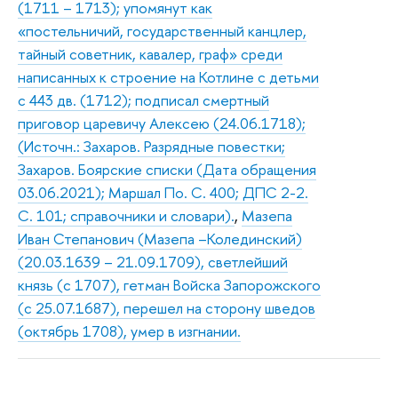
(1711 – 1713); упомянут как
«постельничий, государственный канцлер,
тайный советник, кавалер, граф» среди
написанных к строение на Котлине с детьми
с 443 дв. (1712); подписал смертный
приговор царевичу Алексею (24.06.1718);
(Источн.: Захаров. Разрядные повестки;
Захаров. Боярские списки (Дата обращения
03.06.2021); Маршал По. С. 400; ДПС 2-2.
С. 101; справочники и словари).
,
Мазепа
Иван Степанович (Мазепа –Колединский)
(20.03.1639 – 21.09.1709), светлейший
князь (с 1707), гетман Войска Запорожского
(с 25.07.1687), перешел на сторону шведов
(октябрь 1708), умер в изгнании.