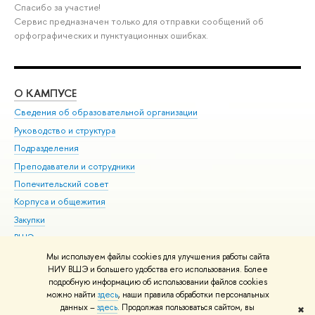
Спасибо за участие!
Сервис предназначен только для отправки сообщений об
орфографических и пунктуационных ошибках.
О КАМПУСЕ
ОБ
Сведения об образовательной организации
Мер
Руководство и структура
Мер
Подразделения
Дов
Преподаватели и сотрудники
Ол
Попечительский совет
При
Корпуса и общежития
При
Закупки
Ди
ВШЭ для студентов с ограниченными возможностями
До
здоровья и инвалидностью
Ас
Мы используем файлы cookies для улучшения работы сайта
Версия для слабовидящих
НИУ ВШЭ и большего удобства его использования. Более
Обр
подробную информацию об использовании файлов cookies
Единая платежная страница
можно найти
здесь
, наши правила обработки персональных
данных –
здесь
. Продолжая пользоваться сайтом, вы
✖