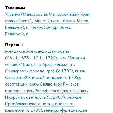
Топонимы
Украина (Малороссия, Малоросийский край,
Малыя Росия)
,
Минск (ныне - белор. Мiнск.
Беларусь), г.
,
Быхов (белор. Быхау.
Беларусь), г.
Персоны
Меншиков Александр Данилович
(06.11.1673 – 12.11.1729) , как "ближний
человек" был с П. в Архангельске и в
Осударевом походе, граф (с 1702), князь
Священной Римской империи (с 1705),
светлейший князь Священной Римской
империи, князь Российского царства, князь
Ижорский, светлость (с. 1707), сержант
Преображенского полка,генерал от
кавалерии (с 1705), генерал-фельдмаршал