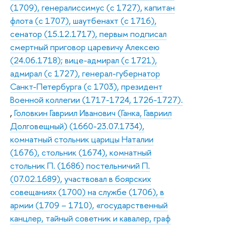
(1709), генералиссимус (с 1727), капитан
флота (с 1707), шаутбенахт (с 1716),
сенатор (15.12.1717), первым подписал
смертный приговор царевичу Алексею
(24.06.1718); вице-адмирал (с 1721),
адмирал (с 1727), генерал-губернатор
Санкт-Петербурга (с 1703), президент
Военной коллегии (1717-1724, 1726-1727).
,
Головкин Гавриил Иванович (Ганка, Гавриил
Долговещный) (1660-23.07.1734),
комнатный стольник царицы Наталии
(1676), стольник (1674), комнатный
стольник П. (1686) постельничий П.
(07.02.1689), участвовал в боярских
совещаниях (1700) на службе (1706), в
армии (1709 – 1710), «государственный
канцлер, тайный советник и кавалер, граф