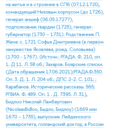
на житье и в строение в СПб (07.12.1720;,
командующий Низовым корпусом (до 1726),
генерал-аншеф (06.05.1727?),
подполковник гвардии (1725), генерал-
губернатор (1730 – 1731). Родственник П.
Жена: с. 1721 Софья Дмитриевна (в первом
замужестве Яковлева, рожд. Соловьева)
(1700 - 1767). (Источн.: РГАДА. Ф. 210, оп.
1. Д 11. Л. 58 об.; Захаров. Боярские списки.
(Дата обращения 17.06.2021);РГАДА.Ф.350.
Оп. 3. Д. 1. Л. 204 об.; ДПС 2-2. С. 101; ;
Карабанов. Исторические рассказы. 565;
РГВИА. Ф. 489. Оп. 1 . Д. 7395. Л. 31)
,
Бидлоо Николай Ламбертович
(NicolaasBidloo, Быдло, Бидлоу) (1669 или
1670 – 1735), выпускник Лейденского
университета, голландский доктор, в России