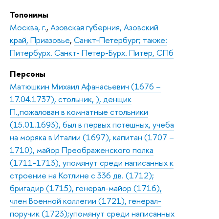
Топонимы
Москва, г.
,
Азовская губерния, Азовский
край, Приазовье
,
Санкт-Петербург; также:
Питербурх. Санкт- Петер-Бурх. Питер, СПб
Персоны
Матюшкин Михаил Афанасьевич (1676 –
17.04.1737), стольник, ), денщик
П.,пожалован в комнатные стольники
(15.01.1693), был в первых потешных, учеба
на моряка в Италии (1697), капитан (1707 –
1710), майор Преображенского полка
(1711-1713), упомянут среди написанных к
строение на Котлине с 336 дв. (1712);
бригадир (1715), генерал-майор (1716),
член Военной коллегии (1721), генерал-
поручик (1723);упомянут среди написанных