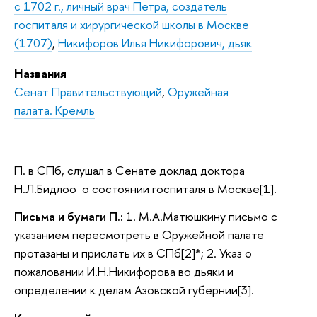
с 1702 г., личный врач Петра, создатель
госпиталя и хирургической школы в Москве
(1707)
,
Никифоров Илья Никифорович, дьяк
Названия
Сенат Правительствующий
,
Оружейная
палата. Кремль
П. в СПб, слушал в Сенате доклад доктора
Н.Л.Бидлоо о состоянии госпиталя в Москве[1].
Письма и бумаги П.:
1. М.А.Матюшкину письмо с
указанием пересмотреть в Оружейной палате
протазаны и прислать их в СПб[2]*; 2. Указ о
пожаловании И.Н.Никифорова во дьяки и
определении к делам Азовской губернии[3].