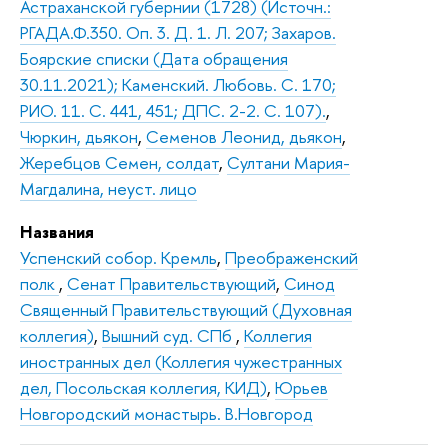
Астраханской губернии (1728) (Источн.:
РГАДА.Ф.350. Оп. 3. Д. 1. Л. 207; Захаров.
Боярские списки (Дата обращения
30.11.2021); Каменский. Любовь. С. 170;
РИО. 11. С. 441, 451; ДПС. 2-2. С. 107).
,
Чюркин, дьякон
,
Семенов Леонид, дьякон
,
Жеребцов Семен, солдат
,
Султани Мария-
Магдалина, неуст. лицо
Названия
Успенский собор. Кремль
,
Преображенский
полк
,
Сенат Правительствующий
,
Синод
Священный Правительствующий (Духовная
коллегия)
,
Вышний суд. СПб
,
Коллегия
иностранных дел (Коллегия чужестранных
дел, Посольская коллегия, КИД)
,
Юрьев
Новгородский монастырь. В.Новгород