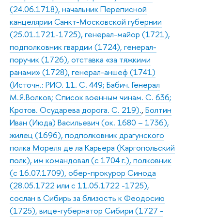
(24.06.1718), начальник Переписной
канцелярии Санкт-Московской губернии
(25.01.1721-1725), генерал-майор (1721),
подполковник гвардии (1724), генерал-
поручик (1726), отставка «за тяжкими
ранами» (1728), генерал-аншеф (1741)
(Источн.: РИО. 11. С. 449; Бабич. Генерал
М.Я.Волков; Список военным чинам. С. 636;
Кротов. Осударева дорога. С. 219).
,
Болтин
Иван (Июда) Васильевич (ок. 1680 – 1736),
жилец (1696), подполковник драгунского
полка Мореля де ла Карьера (Каргопольский
полк), им командовал (с 1704 г.), полковник
(с 16.07.1709), обер-прокурор Синода
(28.05.1722 или с 11.05.1722 -1725),
сослан в Сибирь за близость к Феодосию
(1725), вице-губернатор Сибири (1727 -