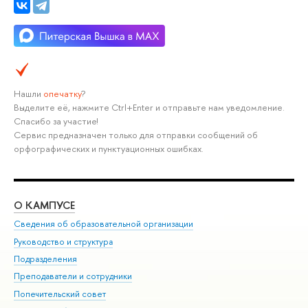
Нашли
опечатку
?
Выделите её, нажмите Ctrl+Enter и отправьте нам уведомление.
Спасибо за участие!
Сервис предназначен только для отправки сообщений об
орфографических и пунктуационных ошибках.
О КАМПУСЕ
ОБ
Сведения об образовательной организации
Мер
Руководство и структура
Мер
Подразделения
Дов
Преподаватели и сотрудники
Ол
Попечительский совет
При