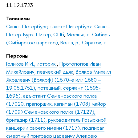
11.12.1723
Топонимы
Санкт-Петербург; также: Питербурх. Санкт-
Петер-Бурх. Питер, СПб
,
Москва, г.
,
Сибирь
(Сибирское царство)
,
Волга, р.
,
Саратов, г.
Персоны
Голиков И.И., историк
,
Протопопов Иван
Михайлович, певческий дьяк
,
Волков Михаил
Яковлевич (Волкоф) (1670-е или 1680 –
19.06.1751), потешный, сержант (1695-
1696), адъютант Семеновского полка
(17020, прапорщик, капитан (1708) майор
(1709) Семеновского полка (1712?),
бригадир (1711), руководитель Розыскной
канцерии своего имени (1717), подписал
смертный приговор царевичу Алексею