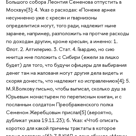
Большого собора Леонтия Семенова отпустить в
Москву»[3]; 4. Указ о расходах: «Понеже армея
несумненно уже с кресян и гварнизоны
определитися могут, того ради, надлежит ныне
заранее, например, разположить на протчие расходы
по доходам другим, кроме кресьян, а именно: 1.
Флот. 2. Алтилерию. 3. Стат. 4. Гвардию, но сию
мнитца мне положить с Сибири (ежели за лишко
будет) для того, что будучи офицеры для выбирания
денег там на жалованя могут другия дела видеть и
скоряя донесть, что надлежит ко исправлению»[4]; 5.
М.Я.Волкову письмо, чтобы выписал, сколько душ за
Юрьевым монастырем по переписным книгам, и с
посланным солдатом Преображенского полка
Семеном Жеребцовым прислал[5] (вероятно,
дубликат указа 19.11.23); 6. Указ: «Чтоб описать
коротко для какой причины трактаты в которое
время делались»[6]; 7. В КИД о даче абшида «Марии-