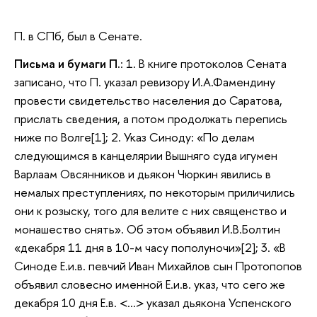
П. в СПб, был в Сенате.
Письма и бумаги П.
: 1. В книге протоколов Сената
записано, что П. указал ревизору И.А.Фамендину
провести свидетельство населения до Саратова,
прислать сведения, а потом продолжать перепись
ниже по Волге[1]; 2. Указ Синоду: «По делам
следующимся в канцелярии Вышняго суда игумен
Варлаам Овсянников и дьякон Чюркин явились в
немалых преступлениях, по некоторым приличились
они к розыску, того для велите с них священство и
монашество снять». Об этом объявил И.В.Болтин
«декабря 11 дня в 10-м часу пополуночи»[2]; 3. «В
Синоде Е.и.в. певчий Иван Михайлов сын Протопопов
объявил словесно именной Е.и.в. указ, что сего же
декабря 10 дня Е.в. <…> указал дьякона Успенского