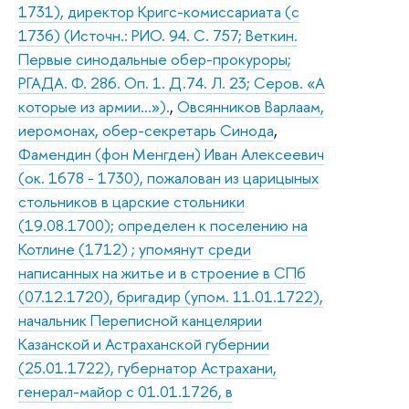
1731), директор Кригс-комиссариата (с
1736) (Источн.: РИО. 94. С. 757; Веткин.
Первые синодальные обер-прокуроры;
РГАДА. Ф. 286. Оп. 1. Д.74. Л. 23; Серов. «А
которые из армии…»).
,
Овсянников Варлаам,
иеромонах, обер-секретарь Синода
,
Фамендин (фон Менгден) Иван Алексеевич
(ок. 1678 - 1730), пожалован из царицыных
стольников в царские стольники
(19.08.1700); определен к поселению на
Котлине (1712) ; упомянут среди
написанных на житье и в строение в СПб
(07.12.1720), бригадир (упом. 11.01.1722),
начальник Переписной канцелярии
Казанской и Астраханской губернии
(25.01.1722), губернатор Астрахани,
генерал-майор с 01.01.1726, в