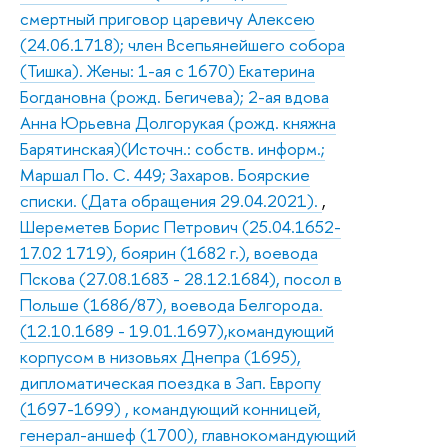
смертный приговор царевичу Алексею
(24.06.1718); член Всепьянейшего собора
(Тишка). Жены: 1-ая с 1670) Екатерина
Богдановна (рожд. Бегичева); 2-ая вдова
Анна Юрьевна Долгорукая (рожд. княжна
Барятинская)(Источн.: собств. информ.;
Маршал По. С. 449; Захаров. Боярские
списки. (Дата обращения 29.04.2021).
,
Шереметев Борис Петрович (25.04.1652-
17.02 1719), боярин (1682 г.), воевода
Пскова (27.08.1683 - 28.12.1684), посол в
Польше (1686/87), воевода Белгорода.
(12.10.1689 - 19.01.1697),командующий
корпусом в низовьях Днепра (1695),
дипломатическая поездка в Зап. Европу
(1697-1699) , командующий конницей,
генерал-аншеф (1700), главнокомандующий