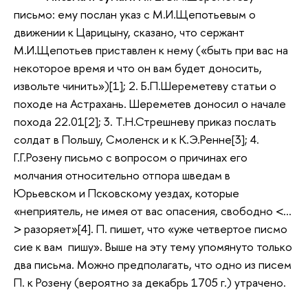
письмо: ему послан указ с М.И.Щепотьевым о
движении к Царицыну, сказано, что сержант
М.И.Щепотьев приставлен к нему («быть при вас на
некоторое время и что он вам будет доносить,
извольте чинить»)[1]; 2. Б.П.Шереметеву статьи о
походе на Астрахань. Шереметев доносил о начале
похода 22.01[2]; 3. Т.Н.Стрешневу приказ послать
солдат в Польшу, Смоленск и к К.Э.Ренне[3]; 4.
Г.Г.Розену письмо с вопросом о причинах его
молчания относительно отпора шведам в
Юрьевском и Псковскому уездах, которые
«неприятель, не имея от вас опасения, свободно <…
> разоряет»[4]. П. пишет, что «уже четвертое писмо
сие к вам пишу». Выше на эту тему упомянуто только
два письма. Можно предполагать, что одно из писем
П. к Розену (вероятно за декабрь 1705 г.) утрачено.