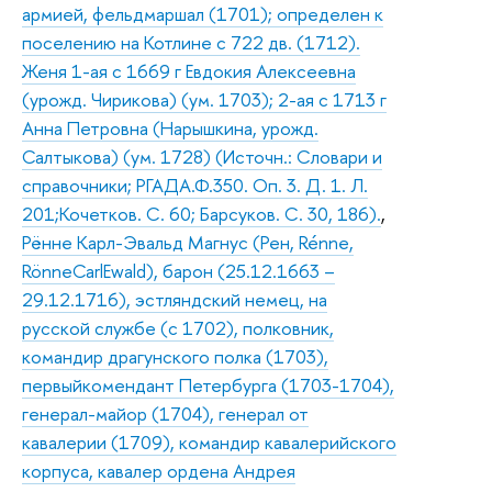
армией, фельдмаршал (1701); определен к
поселению на Котлине с 722 дв. (1712).
Женя 1-ая с 1669 г Евдокия Алексеевна
(урожд. Чирикова) (ум. 1703); 2-ая с 1713 г
Анна Петровна (Нарышкина, урожд.
Салтыкова) (ум. 1728) (Источн.: Словари и
справочники; РГАДА.Ф.350. Оп. 3. Д. 1. Л.
201;Кочетков. С. 60; Барсуков. С. 30, 186).
,
Рённе Карл-Эвальд Магнус (Рен, Rénne,
RönneCarlEwald), барон (25.12.1663 –
29.12.1716), эстляндский немец, на
русской службе (с 1702), полковник,
командир драгунского полка (1703),
первыйкомендант Петербурга (1703-1704),
генерал-майор (1704), генерал от
кавалерии (1709), командир кавалерийского
корпуса, кавалер ордена Андрея