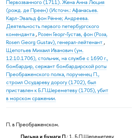
Первозванного (1711). Жена Анна Люция
(рожд. де Преен) (Источн.: Афанасьев.
Карл-Эвальд фон Рённе; Андреева.
Деятельность первого петербургского
коменданта
,
Розен Георг-Густав, фон (Роза,
Rosen Georg Gustav), генерал-лейтенант
,
Щепотьев Михаил Иванович (ум.
12.10.1706), стольник, на службе с 1690 г.,
бомбардир, сержант бомбардирской роты
Преображенского полка, порученец П.,
строил Осудареву дорогу (1702), был
приставлен к Б.П.Шереметеву (1705), убит
в морском сражении.
П. в Преображенском.
Письма и бумаги П.
: 1. Б.П.Шереметеву