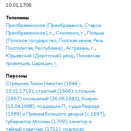
10.01.1706
Топонимы
Преображенское (Преображенск, Старое
Преображенское), с.
,
Смоленск, г.
,
Польша
(Полское государство, Полская земля, Речь
Посполитая, Республика)
,
Астрахань, г.
,
Юрьевский (Дерптский) уезд
,
Псковская
провинция
,
Царицын, г.
Персоны
Стрешнев Тихон Никитич (1644 –
15.01.1719), стряпчий (1666), стольник
(1667) окольничий (26.06.1682), боярин
(15.04.1688), поддядька П., судья Разряда
(1689) и Приказа Большого дворца (с 1697),
губернатор Москвы (1709), сенатор и
тайный советник (1711), подписал