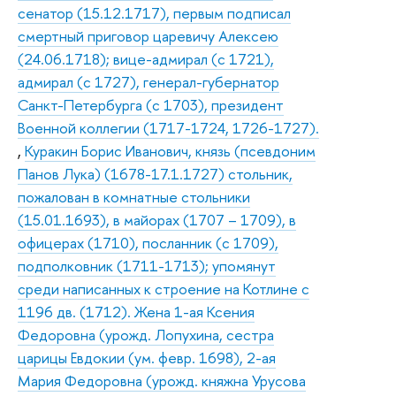
сенатор (15.12.1717), первым подписал
смертный приговор царевичу Алексею
(24.06.1718); вице-адмирал (с 1721),
адмирал (с 1727), генерал-губернатор
Санкт-Петербурга (с 1703), президент
Военной коллегии (1717-1724, 1726-1727).
,
Куракин Борис Иванович, князь (псевдоним
Панов Лука) (1678-17.1.1727) стольник,
пожалован в комнатные стольники
(15.01.1693), в майорах (1707 – 1709), в
офицерах (1710), посланник (с 1709),
подполковник (1711-1713); упомянут
среди написанных к строение на Котлине с
1196 дв. (1712). Жена 1-ая Ксения
Федоровна (урожд. Лопухина, сестра
царицы Евдокии (ум. февр. 1698), 2-ая
Мария Федоровна (урожд. княжна Урусова