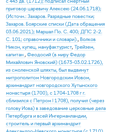
с 443 дв. (1712); подписал смертный
приговор царевичу Алексею (24.06.1718);
(Источн.: Захаров. Разрядные повестки;
Захаров. Боярские списки (Дата обращения
03.06.2021); Маршал По. С. 400; ДПС 2-2.
С. 101; справочники и словари).
,
Волков
Никон, купец, мануфактурист
,
Трейзем,
капитан
,
Феодосий (в миру Федор
Михайлович Яновский) (1673-03.02.1726),
из смоленской шляхты, был выдвинут
митрополитом Новгородским Иовом,
архимандрит новгородского Хутынского
монастыря (1700), с 1704-1708 г г.
сблизился с Петром I 1708), получил (через
голову Иова) в заведование церковные дела
Петербурга и всей Ингерманландии,
строитель и первый архимандрит
Александро-Невского монастыря (с 1710),