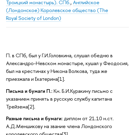
Троицкий монастырь). СПб.
,
Английское
(Лондонское) Королевское общество (The
Royal Society of London)
П. в СПб, был у Г.И.Головкина, слушал обедню в
Александро-Невском монастыре, кушал у Феодосия,
был на крестинах у Никона Волкова, туда же
приезжала и Екатерина[1].
Письма и бумаги П.:
Кн. Б.И.Куракину письмо с
указанием принять в русскую службу капитана
Трейзема[2].
Разные письма и бумаги:
диплом от 21.10 н.ст.
А.Д.Меншикову на звание члена Лондонского
королевского общества[3].