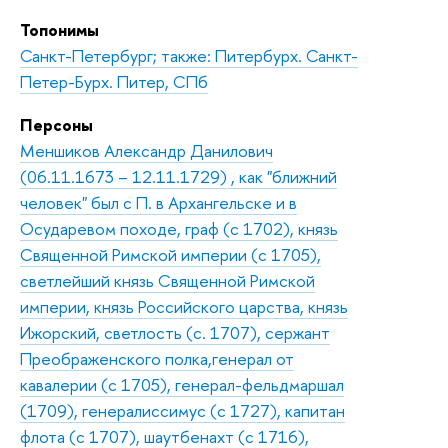
Топонимы
Санкт-Петербург; также: Питербурх. Санкт-
Петер-Бурх. Питер, СПб
Персоны
Меншиков Александр Данилович
(06.11.1673 – 12.11.1729) , как "ближний
человек" был с П. в Архангельске и в
Осударевом походе, граф (с 1702), князь
Священной Римской империи (с 1705),
светлейший князь Священной Римской
империи, князь Российского царства, князь
Ижорский, светлость (с. 1707), сержант
Преображенского полка,генерал от
кавалерии (с 1705), генерал-фельдмаршал
(1709), генералиссимус (с 1727), капитан
флота (с 1707), шаутбенахт (с 1716),