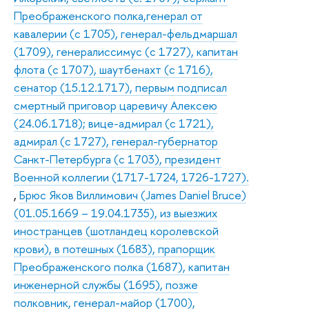
Преображенского полка,генерал от
кавалерии (с 1705), генерал-фельдмаршал
(1709), генералиссимус (с 1727), капитан
флота (с 1707), шаутбенахт (с 1716),
сенатор (15.12.1717), первым подписал
смертный приговор царевичу Алексею
(24.06.1718); вице-адмирал (с 1721),
адмирал (с 1727), генерал-губернатор
Санкт-Петербурга (с 1703), президент
Военной коллегии (1717-1724, 1726-1727).
,
Брюс Яков Виллимович (James Daniel Bruce)
(01.05.1669 – 19.04.1735), из выезжих
иностранцев (шотландец королевской
крови), в потешных (1683), прапорщик
Преображенского полка (1687), капитан
инженерной службы (1695), позже
полковник, генерал-майор (1700),