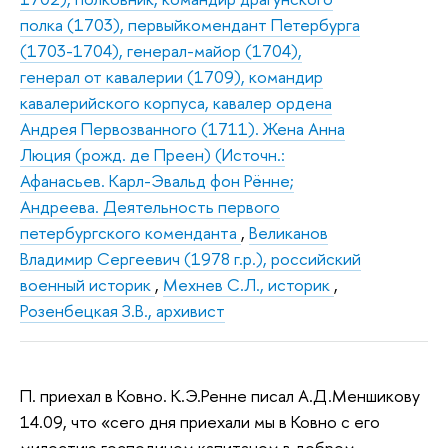
полка (1703), первыйкомендант Петербурга
(1703-1704), генерал-майор (1704),
генерал от кавалерии (1709), командир
кавалерийского корпуса, кавалер ордена
Андрея Первозванного (1711). Жена Анна
Люция (рожд. де Преен) (Источн.:
Афанасьев. Карл-Эвальд фон Рённе;
Андреева. Деятельность первого
петербургского коменданта
,
Великанов
Владимир Сергеевич (1978 г.р.), российский
военный историк
,
Мехнев С.Л., историк
,
Розенбецкая З.В., архивист
П. приехал в Ковно. К.Э.Ренне писал А.Д.Меншикову
14.09, что «сего дня приехали мы в Ковно с его
милостию господином капитаном в добром