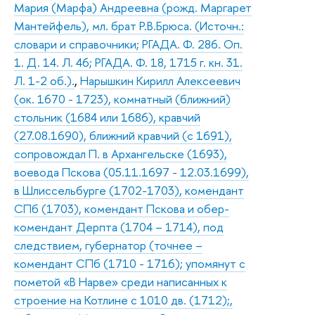
Мария (Марфа) Андреевна (рожд. Маргарет
Мантейфель), мл. брат Р.В.Брюса. (Источн.:
словари и справочники; РГАДА. Ф. 286. Оп.
1. Д. 14. Л. 46; РГАДА. Ф. 18, 1715 г. кн. 31.
Л. 1-2 об.).
,
Нарышкин Кирилл Алексеевич
(ок. 1670 - 1723), комнатный (ближний)
стольник (1684 или 1686), кравчий
(27.08.1690), ближний кравчий (с 1691),
сопровождал П. в Архангельске (1693),
воевода Пскова (05.11.1697 - 12.03.1699),
в Шлиссельбурге (1702-1703), комендант
СПб (1703), комендант Пскова и обер-
комендант Дерпта (1704 – 1714), под
следствием, губернатор (точнее –
комендант СПб (1710 - 1716); упомянут с
пометой «В Нарве» среди написанных к
строение на Котлине с 1010 дв. (1712);,