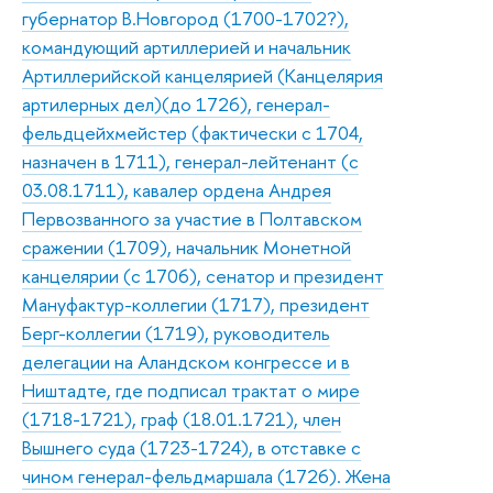
губернатор В.Новгород (1700-1702?),
командующий артиллерией и начальник
Артиллерийской канцелярией (Канцелярия
артилерных дел)(до 1726), генерал-
фельдцейхмейстер (фактически с 1704,
назначен в 1711), генерал-лейтенант (с
03.08.1711), кавалер ордена Андрея
Первозванного за участие в Полтавском
сражении (1709), начальник Монетной
канцелярии (с 1706), сенатор и президент
Мануфактур-коллегии (1717), президент
Берг-коллегии (1719), руководитель
делегации на Аландском конгрессе и в
Ништадте, где подписал трактат о мире
(1718-1721), граф (18.01.1721), член
Вышнего суда (1723-1724), в отставке с
чином генерал-фельдмаршала (1726). Жена