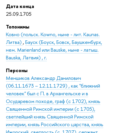
Дата конца
25.09.1705
Топонимы
Ковно (польск. Kowno, ныне - лит. Kaunas.
Литва)
,
Бауск (Боуск, Бовск, Баушкенбурх,
нем. Marienland или Bauske, ныне - латыш.
Bauska, Латвия) , г.
Персоны
Меншиков Александр Данилович
(06.11.1673 – 12.11.1729) , как "ближний
человек" был с П. в Архангельске и в
Осударевом походе, граф (с 1702), князь
Священной Римской империи (с 1705),
светлейший князь Священной Римской
империи, князь Российского царства, князь
Ижорский, светлость (с. 1707), сержант