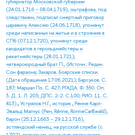
губернатор Московской губернии
(24.01.1716 – 08.04.1719), оштрафова, под
следствием, подписал смертный приговор
царевичу Алексею (24.06.1718), упомянут
среди написанных на житье и в строение в
СПб (07.12.1720), упомянут среди
кандидатов в герольдмейстеры и
рекетмейстеры (28.01.1721);
четвероюродный брат П., (Источн.: Редин.
Сон фараона; Захаров. Боярские списки.
(Дата обращения 17.06.2021); Барсуков. С.
187; Маршал По. С. 427; РГАДА. Ф. 350. Оп.
3. Д. 1. Л. 203; ДПС. 2-2. С.100; РИО. 11. С.
413).
,
Устрялов Н.Г., историк
,
Рённе Карл-
Эвальд Магнус (Рен, Rénne, RönneCarlEwald),
барон (25.12.1663 – 29.12.1716),
эстляндский немец, на русской службе (с
1702), полковник, командир драгунского