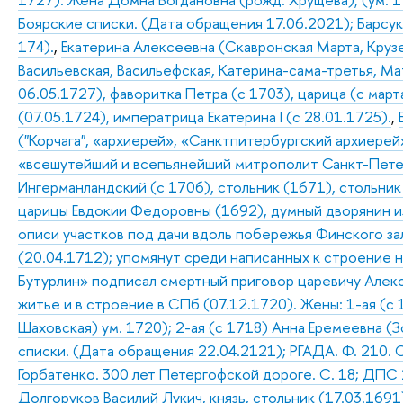
Боярские списки. (Дата обращения 17.06.2021); Барсуков
174).
,
Екатерина Алексеевна (Скавронская Марта, Крузе
Васильевская, Васильефская, Катерина-сама-третья, Мат
06.05.1727), фаворитка Петра (с 1703), царица (с март
(07.05.1724), императрица Екатерина I (с 28.01.1725).
,
("Корчага", «архиерей», «Санктпитербургский архиерей
«всешутейший и всепьянейший митрополит Санкт-Пете
Ингерманландский (с 1706), стольник (1671), стольни
царицы Евдокии Федоровны (1692), думный дворянин из
описи участков под дачи вдоль побережья Финского зал
(20.04.1712); упомянут среди написанных к строение н
Бутурлин» подписал смертный приговор царевичу Алекс
житье и в строение в СПб (07.12.1720). Жены: 1-ая (с
Шаховская) ум. 1720); 2-ая (с 1718) Анна Еремеевна (
списки. (Дата обращения 22.04.2121); РГАДА. Ф. 210. Оп.
Горбатенко. 300 лет Петергофской дороге. С. 18; ДПС 2 –
Долгоруков Василий Лукич, князь, стольник (17.03.169