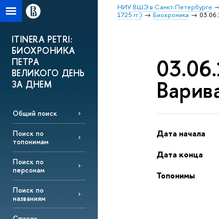
НИУ ВШЭ в Санкт-Петербурге
1725 гг.)
Биохроника
03.06.
ITINERA PETRI:
БИОХРОНИКА
03.06.
ПЕТРА
ВЕЛИКОГО ДЕНЬ
Варив
ЗА ДНЕМ
Общий поиск
Дата начала
Поиск по
топонимам
Дата конца
Поиск по
персонам
Топонимы
Поиск по
названиям
Список