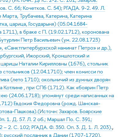
. С. 66; Кочетков. С. 54); РГАДА. 9-2. 49. Л.
 Марта, Трубачева, Катерина, Катерина
ка, царица, Государыня) (05.04.1684-
а 1711), в браке с П. (19.02.1712), коронована
Бутурлин Петр Васильевич (ум. 22.08.1723)
», «Санктпитербурхской наминат Петро» и др.),
рбургский, Ижорский, Кроншлотский и
к царицы Наталии Кирилловны (1676), стольник
 стольников (12.04.1710); член комисси по
ива (лето 1710); окольничий из думных дворян
а Котлине , при СПб (1712). Как «боярин Петр
ею (24.06.1718); упомянут среди написанных на
 1712) Евдокия Федоровна (рожд. Шанская-
Зотова-Пашкова).(Источн: Захаров. Боярские
 1. Д. 57. Л. 2 об.; Маршал По. С. 391;
 2. С. 102; РГАДА. Ф. 350. Оп. 3. Д. 1. Л. 203).
,
1); русский посланник в Дании (1707-1720),