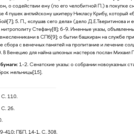
, о содействии ему (по его челобитной П.) в покупке смол
е 4 пушек английскому шкиперу Никласу Крибу, который «би
бой[7]; 5. П., «слушав сего дела» (дело Д.Е.Тверитинова и
 митрополиту Стефану[8]; 6-9. Именные указы, объявленн
емесленниками в СПб[9]; о бытии башкирам на службе при
е сбора с венечных памятей на пропитание и лечение солд
. В Венецию для найма шлюзных мастеров послан Михаил Пав
 бумаги:
1-2. Сенатские указы: о собрании новоуказных ста
рок мельницы[15].
 С. 110.
 С. 26.
0.
09-410; ПБП. 14-1. С. 308.