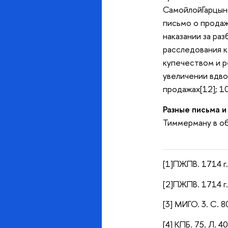
СамойлойГарцыном
письмо о продаж
наказании за раз
расследования к
купечеством и р
увеличении вдво
продажах[12]; 10
Разные письма и
Тиммерману в об
[1]ПЖПВ. 1714 г.
[2]ПЖПВ. 1714 г.
[3] МИГО. 3. С. 8
[4] КПБ. 75. Л. 4