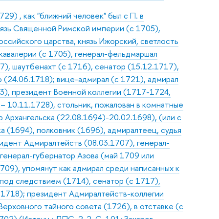
9) , как "ближний человек" был с П. в
нязь Священной Римской империи (с 1705),
оссийского царства, князь Ижорский, светлость
 кавалерии (с 1705), генерал-фельдмаршал
7), шаутбенахт (с 1716), сенатор (15.12.1717),
(24.06.1718); вице-адмирал (с 1721), адмирал
03), президент Военной коллегии (1717-1724,
 10.11.1728), стольник, пожалован в комнатные
 Архангельска (22.08.1694)-20.02.1698), (или с
а (1694), полковник (1696), адмиралтеец, судья
зидент Адмиралтейств (08.03.1707), генерал-
 генерал-губернатор Азова (май 1709 или
709), упомянут как адмирал среди написанных к
 под следствием (1714), сенатор (с 1717),
.1718); президент Адмиралтейств-коллегии
Верховного тайного совета (1726), в отставке (с
02) (Источн.: ДПС. 2-2. С. 101; Захаров.