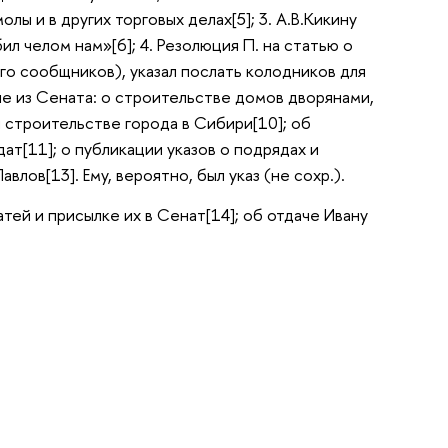
ы и в других торговых делах[5]; 3. А.В.Кикину
л челом нам»[6]; 4. Резолюция П. на статью о
 его сообщников), указал послать колодников для
ые из Сената: о строительстве домов дворянами,
 строительстве города в Сибири[10]; об
ат[11]; о публикации указов о подрядах и
лов[13]. Ему, вероятно, был указ (не сохр.).
тей и присылке их в Сенат[14]; об отдаче Ивану