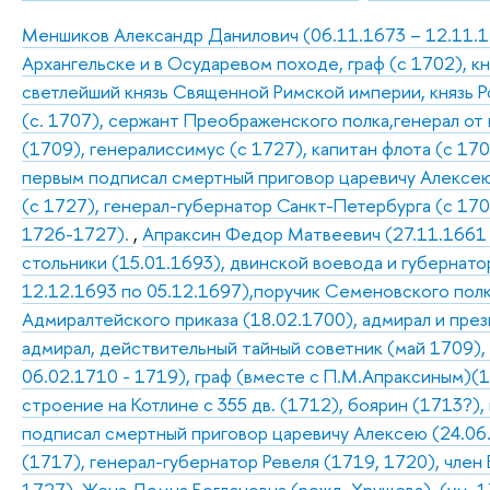
Меншиков Александр Данилович (06.11.1673 – 12.11.172
Архангельске и в Осударевом походе, граф (с 1702), к
светлейший князь Священной Римской империи, князь Р
(с. 1707), сержант Преображенского полка,генерал от
(1709), генералиссимус (с 1727), капитан флота (с 170
первым подписал смертный приговор царевичу Алексею 
(с 1727), генерал-губернатор Санкт-Петербурга (с 17
1726-1727).
,
Апраксин Федор Матвеевич (27.11.1661 –
стольники (15.01.1693), двинской воевода и губернатор
12.12.1693 по 05.12.1697),поручик Семеновского полк
Адмиралтейского приказа (18.02.1700), адмирал и пре
адмирал, действительный тайный советник (май 1709),
06.02.1710 - 1719), граф (вместе с П.М.Апраксиным)(1
строение на Котлине с 355 дв. (1712), боярин (1713?),
подписал смертный приговор царевичу Алексею (24.06
(1717), генерал-губернатор Ревеля (1719, 1720), член 
1727). Жена Домна Богдановна (рожд. Хрущева), (ум. 17