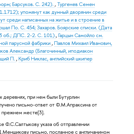
орм; Барсуков. С. 242).
,
Тургенев Семен
01.1712); упомянут как думный дворянин среди
ут среди написанных на житье и в строение в
ршал По. С. 454; Захаров. Боярские списки. (Дата
3 об.; ДПС. 2-2. С. 101).
,
Гарцын Самойло см.
ной парусной фабрики
,
Павлов Михаил Иванович,
ов Александр (Благочинный, иподиакон
ющий П.
,
Криб Никлас, английский шкипер
рех деревнях, при нем были Бутурлин
олучено письмо-ответ от Ф.М.Апраксина от
а прежнем месте[3].
ке Ф.С.Салтыкову указа об отправлении
А.Д.Меншикову письмо, посланное с англичанином