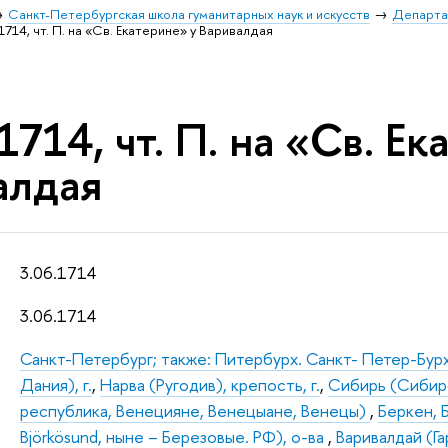
Санкт-Петербургская школа гуманитарных наук и искусств
Департа
1714, чт. П. на «Св. Екатерине» у Варивалдая
1714, чт. П. на «Св. Е
алдая
3.06.1714
3.06.1714
Санкт-Петербург; также: Питербурх. Санкт- Петер-Бур
Дания), г.
,
Нарва (Ругодив), крепость, г.
,
Сибирь (Сибир
республика, Венецияне, Венецыане, Венецы)
,
Беркен, 
Björkösund, ныне – Березовые. РФ), о-ва
,
Варивалдай (Г