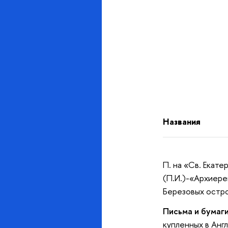
Названия
П. на «Св. Екате
(П.И.)-«Архиере
Березовых остро
Письма и бумаги
купленных в Анг