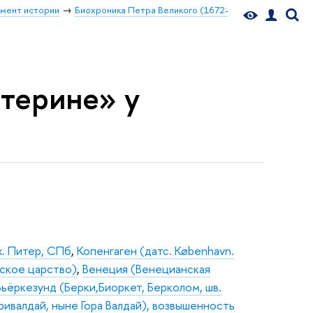
мент истории
Биохроника Петра Великого (1672-
катерине» у
х. Питер, СПб
,
Копенгаген (датс. København.
ское царство)
,
Венеция (Венецианская
Бьёркезунд (Берки,Биоркет, Берколом, шв.
аривалдай, ныне Гора Валдай), возвышенность