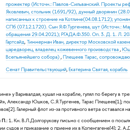
прожектер (Источн.: Павлов-Сильванский. Проекты реф
Яковлевич, стольник (1691/92), думный дворянин (28.
написанных к строение на Котлине(04.08.1712); упомян
СПб (07.12.1720). Сын Я.Ф.Тургенева, шут (Источн.: Ма
обращения 29.04.2021); РГАДА.Ф.350. Оп. 3. Д. 1. Л. 20
Гартсайд
,
Тиммерман Иван, директор Московской казен
царедворец, владелец кожевенного производства
,
Юшк
Всепьянейшего собора)
,
Плещеев Тарас, сопровожда
Сенат Правительствующий
,
Екатерина Святая, корабль
рине» у Варивалдая, кушал на корабле, гулял по берегу в т
й», Александр Юшков, С.Я.Тургенев, Тарас Плещеев[1]; п
вов[2]. Галерный флот из-за противного ветра оставался н
 П.
: 1. Кн. В.Л.Долгорукову письмо с сообщением о посыл
лии судов и приказание о приеме их в Копенгагене[4]; 2. 