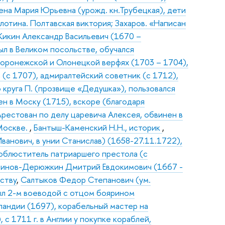
ена Мария Юрьевна (урожд. кн.Трубецкая), дети
олотина. Полтавская виктория; Захаров. «Написан
Кикин Александр Васильевич (1670 –
ыл в Великом посольстве, обучался
Воронежской и Олонецкой верфях (1703 – 1704),
(с 1707), адмиралтейский советник (с 1712),
о круга П. (прозвище «Дедушка»), пользовался
лен в Моску (1715), вскоре (благодаря
Арестован по делу царевича Алексея, обвинен в
 Москве.
,
Бантыш-Каменский Н.Н., историк
,
ванович, в унии Станислав) (1658-27.11.1722),
тоблюститель патриаршего престола (с
тинов-Дерюжкин Дмитрий Евдокимович (1667 -
нству
,
Салтыков Федор Степанович (ум.
был 2-м воеводой с отцом боярином
лландии (1697), корабельный мастер на
с 1711 г. в Англии у покупке кораблей,