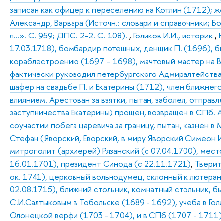
записан как офицер к переселению на Котлин (1712); ж
Александр, Варвара (Источн.: словари и справочники; Б
я…». С. 959; ДПС. 2-2. С. 108).
,
Голиков И.И., историк
,
17.03.1718), бомбардир потешных, денщик П. (1696), б
кораблестроению (1697 – 1698), мачтовый мастер на 
фактически руководил петербургского Адмиралтейства 
шафер на свадьбе П. и Екатерины (1712), член ближнег
влиянием. Арестован за взятки, пытан, заболел, отправ
заступничества Екатерины) прощен, возвращен в СПб. 
соучастии побега царевича за границу, пытан, казнен в
Стефан (Яворский, Еворский, в миру Яворский Симеон И
митрополит (архиерей) Рязанский (с 07.04.1700), мес
16.01.1701), президент Синода (с 22.11.1721)
,
Твери
ок. 1741), церковный вольнодумец, склонный к лютера
02.08.1715), ближний стольник, комнатный стольник, 
С.И.Салтыковым в Тобольске (1689 - 1692), учеба в Го
Олонецкой верфи (1703 - 1704), и в СПб (1707 - 1711), 