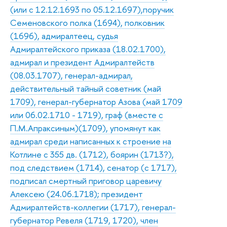
(или с 12.12.1693 по 05.12.1697),поручик
Семеновского полка (1694), полковник
(1696), адмиралтеец, судья
Адмиралтейского приказа (18.02.1700),
адмирал и президент Адмиралтейств
(08.03.1707), генерал-адмирал,
действительный тайный советник (май
1709), генерал-губернатор Азова (май 1709
или 06.02.1710 - 1719), граф (вместе с
П.М.Апраксиным)(1709), упомянут как
адмирал среди написанных к строение на
Котлине с 355 дв. (1712), боярин (1713?),
под следствием (1714), сенатор (с 1717),
подписал смертный приговор царевичу
Алексею (24.06.1718); президент
Адмиралтейств-коллегии (1717), генерал-
губернатор Ревеля (1719, 1720), член