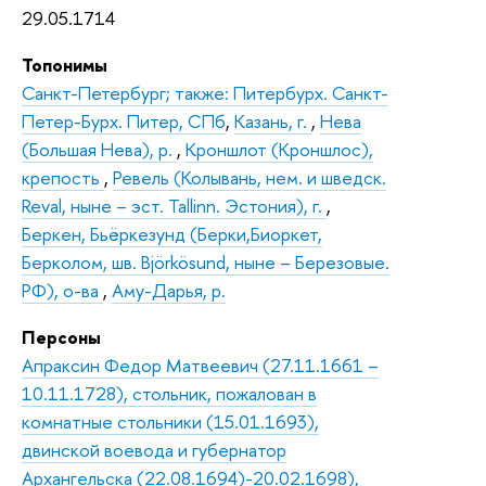
29.05.1714
Топонимы
Санкт-Петербург; также: Питербурх. Санкт-
Петер-Бурх. Питер, СПб
,
Казань, г.
,
Нева
(Большая Нева), р.
,
Кроншлот (Кроншлос),
крепость
,
Ревель (Колывань, нем. и шведск.
Reval, ныне – эст. Tallinn. Эстония), г.
,
Беркен, Бьёркезунд (Берки,Биоркет,
Берколом, шв. Björkösund, ныне – Березовые.
РФ), о-ва
,
Аму-Дарья, р.
Персоны
Апраксин Федор Матвеевич (27.11.1661 –
10.11.1728), стольник, пожалован в
комнатные стольники (15.01.1693),
двинской воевода и губернатор
Архангельска (22.08.1694)-20.02.1698),