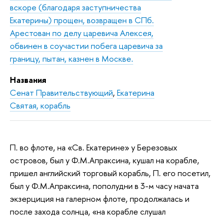
вскоре (благодаря заступничества
Екатерины) прощен, возвращен в СПб.
Арестован по делу царевича Алексея,
обвинен в соучастии побега царевича за
границу, пытан, казнен в Москве.
Названия
Сенат Правительствующий
,
Екатерина
Святая, корабль
П. во флоте, на «Св. Екатерине» у Березовых
островов, был у Ф.М.Апраксина, кушал на корабле,
пришел английский торговый корабль, П. его посетил,
был у Ф.М.Апраксина, пополудни в 3-м часу начата
экзерциция на галерном флоте, продолжалась и
после захода солнца, «на корабле слушал