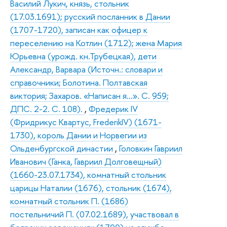
Василий Лукич, князь, стольник
(17.03.1691); русский посланник в Дании
(1707-1720), записан как офицер к
переселению на Котлин (1712); жена Мария
Юрьевна (урожд. кн.Трубецкая), дети
Александр, Варвара (Источн.: словари и
справочники; Болотина. Полтавская
виктория; Захаров. «Написан я…». С. 959;
ДПС. 2-2. С. 108).
,
Фредерик IV
(Фридрикус Квартус, FrederikIV) (1671-
1730), король Дании и Норвегии из
Ольденбургской династии
,
Головкин Гавриил
Иванович (Ганка, Гавриил Долговещный)
(1660-23.07.1734), комнатный стольник
царицы Наталии (1676), стольник (1674),
комнатный стольник П. (1686)
постельничий П. (07.02.1689), участвовал в