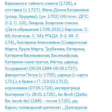
Верховного тайного совета (1726), в
отставке (с 1727). Жена Домна Богдановна
(рожд. Хрущева), (ум. 1702) (Источн.: ДПС.
2-2. С. 101; Захаров. Боярские списки.
(Дата обращения 17.06.2021); Барсуков. С.
66; Кочетков. С. 54); РГАДА. 9-2. 49. Л.
174).
,
Екатерина Алексеевна (Скавронская
Марта, Крузе Марта, Трубачева, Катерина,
Катерина Васильевская, Васильефская,
Катерина-сама-третья, Матка, царица,
Государыня) (05.04.1684-06.05.1727),
фаворитка Петра (с 1703), царица (с марта
1711), в браке с П. (19.02.1712),
коронована (07.05.1724), императрица
Екатерина I (с 28.01.1725).
,
Би Якоб (Деби,
Bie Jacob de) (1681 - после 1720), де,
барон, голландский дипломат
,
Долгоруков