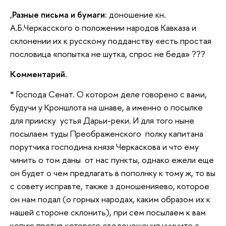
,
Разные письма и бумаги
: доношение кн.
А.Б.Черкасского о положении народов Кавказа и
склонении их к русскому подданству «есть простая
пословица «попытка не шутка, спрос не беда» ???
Комментарий.
* Господа Сенат. О котором деле говорено с вами,
будучи у Кроншлота на шнаве, а именно о посылке
для прииску устья Дарьи-реки. И для того ныне
посылаем туды Преображенского полку капитана
порутчика господина князя Черкаскова и что ему
чинить о том даны от нас пункты, однако ежели еще
он будет о чем предлагать в пополнку к тому ж, то вы
с совету исправте, также з доношенияево, которое
он нам подал (о горных народах, каким образом их к
нашей стороне склонить), при сем посылаем к вам
копию против которого еводоношения учините с