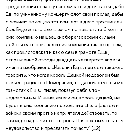
предложения почасту напоминать и домогатся, дабы
Е.в. по учиненному концерту флот свой послал, дабы
с Божиею помощию тот концерт в дело произведен
был. Буде ж того флота зачем не пошлет, то б хотя в
сию компанию на швецких берегах всеми силами
действовать повелел и сия компания так не прошла,
как прошлогодская и как о сем в грамоте Е.ц.в.,
отправленной отсюды двадцать четвертого апреля
имянно изображено...Изволил Е.ц.в. при сем такожде
говорить, что когда король Дацкой недоволен был
секвестрациею о Померании, тогда почасту в своих
грамотах к Е.ц.в. писал, показуя себя в том
недовольным. И ныне, ежели он, король дацкой, не
будет в сию компанию по желанию Ц.в. с флотом и
войски своим против неприятеля действовать, то
такожде надлежит от стороны Ц.в. показывать в том
неудовольство и предлагать почасту" [12].