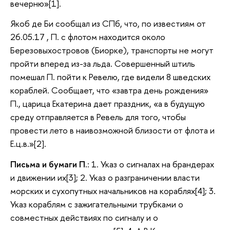
вечерню»[1].
Якоб де Би сообщал из СПб, что, по известиям от
26.05.17 , П. с флотом находится около
Березовыхостровов (Биорке), транспорты не могут
пройти вперед из-за льда. Совершенный штиль
помешал П. пойти к Ревелю, где видели 8 шведских
кораблей. Сообщает, что «завтра день рождения»
П., царица Екатерина дает праздник, «а в будущую
среду отправляется в Ревель для того, чтобы
провести лето в наивозможной близости от флота и
Е.ц.в.»[2].
Письма и бумаги П.
: 1. Указ о сигналах на брандерах
и движении их[3]; 2. Указ о разграничении власти
морских и сухопутных начальников на кораблях[4]; 3.
Указ кораблям с зажигательными трубками о
совместных действиях по сигналу и о