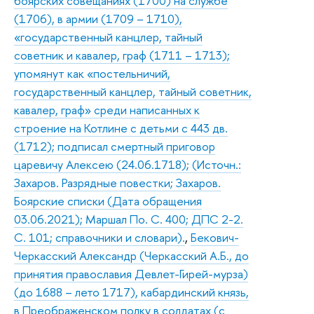
боярских совещаниях (1700) на службе
(1706), в армии (1709 – 1710),
«государственный канцлер, тайный
советник и кавалер, граф (1711 – 1713);
упомянут как «постельничий,
государственный канцлер, тайный советник,
кавалер, граф» среди написанных к
строение на Котлине с детьми с 443 дв.
(1712); подписал смертный приговор
царевичу Алексею (24.06.1718); (Источн.:
Захаров. Разрядные повестки; Захаров.
Боярские списки (Дата обращения
03.06.2021); Маршал По. С. 400; ДПС 2-2.
С. 101; справочники и словари).
,
Бекович-
Черкасский Александр (Черкасский А.Б., до
принятия православия Девлет-Гирей-мурза)
(до 1688 – лето 1717), кабардинский князь,
в Преображенском полку в солдатах (с