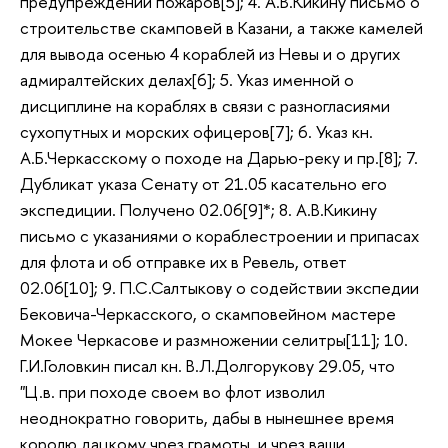
предупреждении пожаров[5]; 4. А.В.Кикину письмо о
строительстве скамповей в Казани, а также камелей
для вывода осенью 4 кораблей из Невы и о других
адмиралтейских делах[6]; 5. Указ именной о
дисциплине на кораблях в связи с разногласиями
сухопутных и морских офицеров[7]; 6. Указ кн.
А.Б.Черкасскому о походе на Дарью-реку и пр.[8]; 7.
Дубликат указа Сенату от 21.05 касательно его
экспедиции. Получено 02.06[9]*; 8. А.В.Кикину
письмо с указаниями о кораблестроении и припасах
для флота и об отправке их в Ревель, ответ
02.06[10]; 9. П.С.Салтыкову о содействии экспедии
Бековича-Черкасского, о скамповейном мастере
Мокее Черкасове и размножении селитры[11]; 10.
Г.И.Головкин писал кн. В.Л.Долгорукову 29.05, что
"Ц.в. при походе своем во флот изволил
неоднократно говорить, дабы в нынешнее время
королю дацкому чрез грамоты и чрез ваши