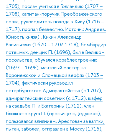
1705), послан учиться в Голландию (1707 –
1708), капитан-поручик Преображенского
полка, руководитель похода в Хиву (1716 –
1717), пропал безвестно. Источн.: Андреев.
Юность князя)
,
Кикин Александр
Васильевич (1670 – 17.03.1718), бомбардир
потешных, денщик П. (1696), был в Великом
посольстве, обучался кораблестроению
(1697 – 1698), мачтовый мастер на
Воронежской и Олонецкой верфях (1703 –
1704), фактически руководил
петербургского Адмиралтейства (с 1707),
адмиралтейский советник (с 1712), шафер
на свадьбе П. и Екатерины (1712), член
ближнего круга П. (прозвище «Дедушка»),
пользовался влиянием. Арестован за взятки,
пытан, заболел, отправлен в Моску (1715),