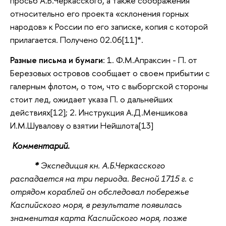
просьб А.Б.Черкасского, а также соображения
относительно его проекта «склонения горных
народов» к России по его записке, копия с которой
прилагается. Получено 02.06[11]*.
Разные письма и бумаги
: 1. Ф.М.Апраксин - П. от
Березовых островов сообщает о своем прибытии с
галерным флотом, о том, что с выборгской стороны
стоит лед, ожидает указа П. о дальнейших
действиях[12]; 2. Инструкция А.Д.Меншикова
И.М.Шувалову о взятии Нейшлота[13]
Комментарий.
*
Экспедиция кн. А.Б.Черкасского
распадается на три периода. Весной 1715 г. с
отрядом кораблей он обследовал побережье
Каспийского моря, в результате появилась
знаменитая карта Каспийского моря, позже