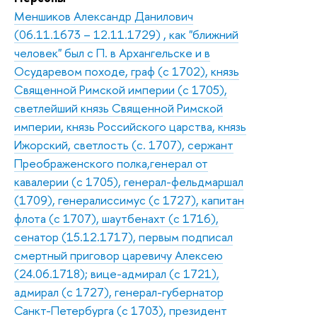
Меншиков Александр Данилович
(06.11.1673 – 12.11.1729) , как "ближний
человек" был с П. в Архангельске и в
Осударевом походе, граф (с 1702), князь
Священной Римской империи (с 1705),
светлейший князь Священной Римской
империи, князь Российского царства, князь
Ижорский, светлость (с. 1707), сержант
Преображенского полка,генерал от
кавалерии (с 1705), генерал-фельдмаршал
(1709), генералиссимус (с 1727), капитан
флота (с 1707), шаутбенахт (с 1716),
сенатор (15.12.1717), первым подписал
смертный приговор царевичу Алексею
(24.06.1718); вице-адмирал (с 1721),
адмирал (с 1727), генерал-губернатор
Санкт-Петербурга (с 1703), президент