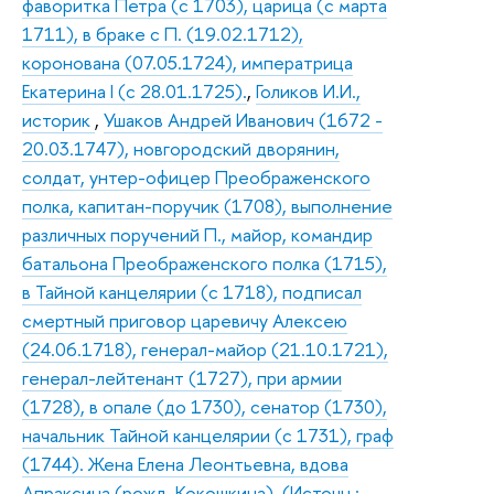
фаворитка Петра (с 1703), царица (с марта
1711), в браке с П. (19.02.1712),
коронована (07.05.1724), императрица
Екатерина I (с 28.01.1725).
,
Голиков И.И.,
историк
,
Ушаков Андрей Иванович (1672 -
20.03.1747), новгородский дворянин,
солдат, унтер-офицер Преображенского
полка, капитан-поручик (1708), выполнение
различных поручений П., майор, командир
батальона Преображенского полка (1715),
в Тайной канцелярии (с 1718), подписал
смертный приговор царевичу Алексею
(24.06.1718), генерал-майор (21.10.1721),
генерал-лейтенант (1727), при армии
(1728), в опале (до 1730), сенатор (1730),
начальник Тайной канцелярии (с 1731), граф
(1744). Жена Елена Леонтьевна, вдова
Апраксина (рожд. Кокошкина). (Источн.: