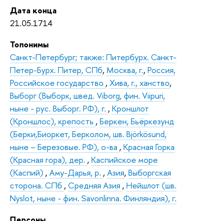
Дата конца
21.05.1714
Топонимы
Санкт-Петербург; также: Питербурх. Санкт-
Петер-Бурх. Питер, СПб
,
Москва, г.
,
Россия,
Российское государство
,
Хива, г., ханство
,
Выборг (Выборк, швед. Viborg, фин. Viipuri,
ныне - рус. Выборг. РФ), г.
,
Кроншлот
(Кроншлос), крепость
,
Беркен, Бьёркезунд
(Берки,Биоркет, Берколом, шв. Björkösund,
ныне – Березовые. РФ), о-ва
,
Красная Горка
(Красная гора), дер.
,
Каспийское море
(Каспий)
,
Аму-Дарья, р.
,
Азия
,
Выборгская
сторона. СПб
,
Средняя Азия
,
Нейшлот (шв.
Nyslot, ныне - фин. Savonlinna. Финляндия), г.
Персоны