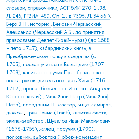
словари, справочники, АСПбИИ 270. 1 .98.
Л. 246; РГВИА. 489. Оп. 1 . д 7395. Л. 34 об.)
,
Берх В.Н., историк
,
Бекович-Черкасский
Александр (Черкасский А.Б., до принятия
православия Девлет-Гирей-мурза) (до 1688
– лето 1717), кабардинский князь, в
Преображенском полку в солдатах (с
1705), послан учиться в Голландию (1707 –
1708), капитан-поручик Преображенского
полка, руководитель похода в Хиву (1716 –
1717), пропал безвестно. Источн.: Андреев.
Юность князя)
,
Михайлов Петр (Михайлоф
Петр), псевдоним П., мастер, вице-адмирал,
дьякон
,
Тран Тенис (Trant), капитан флота,
экипажмейстер
,
Шувалов Иван Максимович
(1676-1735), жилец, поручик (1700),
полковник, выборгский обер-комендант