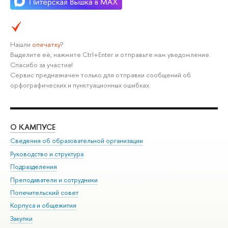
Нашли
опечатку
?
Выделите её, нажмите Ctrl+Enter и отправьте нам уведомление.
Спасибо за участие!
Сервис предназначен только для отправки сообщений об
орфографических и пунктуационных ошибках.
О КАМПУСЕ
ОБ
Сведения об образовательной организации
Мер
Руководство и структура
Мер
Подразделения
Дов
Преподаватели и сотрудники
Ол
Попечительский совет
При
Корпуса и общежития
При
Закупки
Ди