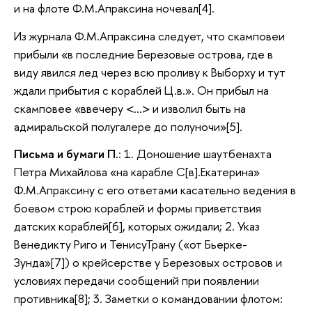
и на флоте Ф.М.Апраксина ночевал[4].
Из журнала Ф.М.Апраксина следует, что скамповеи
прибыли «в последние Березовые острова, где в
виду явился лед через всю проливу к Выборху и тут
ждали прибытия с кораблей Ц.в.». Он прибыл на
скамповее «ввечеру <…> и изволил быть на
адмиральской полугалере до полуночи»[5].
Письма и бумаги П.
: 1. Доношение шаутбенахта
Петра Михайлова «на карабле С[в].Екатерина»
Ф.М.Апраксину с его ответами касательно ведения в
боевом строю кораблей и формы приветствия
датских кораблей[6], которых ожидали; 2. Указ
Венедикту Риго и ТенисуТрану («от Бьерке-
Зунда»[7]) о крейсерстве у Березовых островов и
условиях передачи сообщений при появлении
противника[8]; 3. Заметки о командовании флотом: