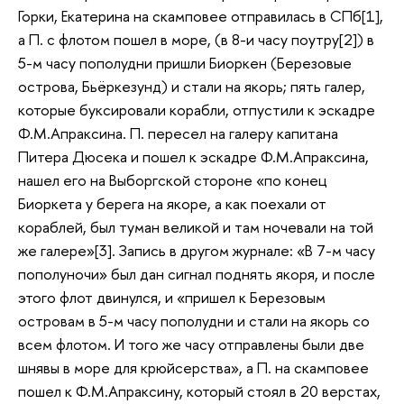
Горки, Екатерина на скамповее отправилась в СПб[1],
а П. с флотом пошел в море, (в 8-и часу поутру[2]) в
5-м часу пополудни пришли Биоркен (Березовые
острова, Бьёркезунд) и стали на якорь; пять галер,
которые буксировали корабли, отпустили к эскадре
Ф.М.Апраксина. П. пересел на галеру капитана
Питера Дюсека и пошел к эскадре Ф.М.Апраксина,
нашел его на Выборгской стороне «по конец
Биоркета у берега на якоре, а как поехали от
кораблей, был туман великой и там ночевали на той
же галере»[3]. Запись в другом журнале: «В 7-м часу
пополуночи» был дан сигнал поднять якоря, и после
этого флот двинулся, и «пришел к Березовым
островам в 5-м часу пополудни и стали на якорь со
всем флотом. И того же часу отправлены были две
шнявы в море для крюйсерства», а П. на скамповее
пошел к Ф.М.Апраксину, который стоял в 20 верстах,