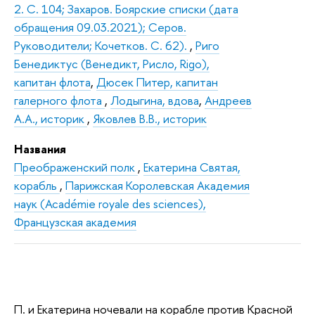
2. С. 104; Захаров. Боярские списки (дата
обращения 09.03.2021); Серов.
Руководители; Кочетков. С. 62).
,
Риго
Бенедиктус (Венедикт, Рисло, Rigo),
капитан флота
,
Дюсек Питер, капитан
галерного флота
,
Лодыгина, вдова
,
Андреев
А.А., историк
,
Яковлев В.В., историк
Названия
Преображенский полк
,
Екатерина Святая,
корабль
,
Парижская Королевская Академия
наук (Académie royale des sciences),
Французская академия
П. и Екатерина ночевали на корабле против Красной