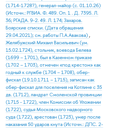
(1714-1728?), генерал-майор (с. 01.10.26)
(Источн.: РГВИА. Ф. 489. Оп. 1 . Д. 7395. Л.
36; РГАДА. 9-2. 49. Л. 174; Захаров.
Боярские списки. (Дата обращения
29.04.2021); см. работы П.А.Авакова)
,
Желябужский Михаил Васильевич (ум.
15.02.1724), стольник, воевода Белева
(1699 – 1701), был в Казенном приказе
(1702 – 1703), отмечен «под крестом» как
годный к службе (1704 – 1708), обер-
фискал (19.10.1711 – 1715), записан как
обер-фискал для поселения на Котлине с 35
дв. (1712), ландрат Смоленской провинции
(1715 - 1722), член Комиссии об Уложении
(1722), судья Московского надворного
суда (1722), арестован (1723), умер после
наказания 50 ударов кнута (Источн.: ДПС. 2-