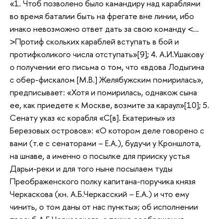
«1. Чтоб позволено было камандиру над караблями
во время баталии быть на фрегате вне линии, ибо
инако невозможно ответ дать за свою команду <…
>Протиф скольких караблей вступать в бой и
протифколикого числа отступать»[9]; 4. А.И.Ушакову
о получении его письма о том, что «вдова Лодыгина
с обер-фискалом [М.В.] Желябужским помирилась»,
предписывает: «Хотя и помирилась, однакож сына
ее, как приедете к Москве, возмите за караул»[10]; 5.
Сенату указ «с корабля «С[в]. Екатерины» из
Березовых островов»: «О котором деле говорено с
вами (т.е с сенаторами – Е.А.), будучи у Кроншлота,
на шнаве, а именно о посылке для прииску устья
Дарьи-реки и для того ныне посылаем туды
Преображенского полку капитана-поручика князя
Черкаскова (кн. А.Б.Черкасский – Е.А.) и что ему
чинить, о том даны от нас пункты»; об исполнении