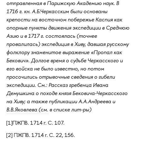
отправленная в Парижскую Академию наук. В
1716 г. кн. А.Б.Черкасским были основаны
крепости на восточном побережье Каспия как
опорные пункты движения экспедиции в Среднюю
Азию и в 1717 г. состоялась (точнее
провалилась) экспедиция в Хиву, давшая русскому
фолклору знаменитое выражение «Пропал как
Бекович». Долгое время о судьбе Черкасского и
его войска не было известно, но потом
просочились отрывочные сведения о гибели
экспедиции. См.: Рассказ гребенца Ивана
Демушкина о походе князя Бековича-Черкасского
на Хиву; а также публикации А.А.Андреева и
В.В.Яковлева (см. в списке лит-ры)
[1]ПЖПВ. 1714 г. С. 107.
[2] ПЖПВ. 1714 г. С. 22, 156.