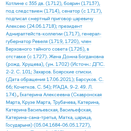
Котлине с 355 дв. (1712), боярин (1713?),
под следствием (1714), сенатор (с 1717),
подписал смертный приговор царевичу
Алексею (24.06.1718); президент
Адмиралтейств-коллегии (1717), генерал-
губернатор Ревеля (1719, 1720), член
Верховного тайного совета (1726), в
отставке (с 1727). Жена Домна Богдановна
(рожд. Хрущева), (ум. 1702) (Источн.: ДПС.
2-2. С. 101; Захаров. Боярские списки.
(Дата обращения 17.06.2021); Барсуков. С.
66; Кочетков. С. 54); РГАДА. 9-2. 49. Л.
174).
,
Екатерина Алексеевна (Скавронская
Марта, Крузе Марта, Трубачева, Катерина,
Катерина Васильевская, Васильефская,
Катерина-сама-третья, Матка, царица,
Государыня) (05.04.1684-06.05.1727),