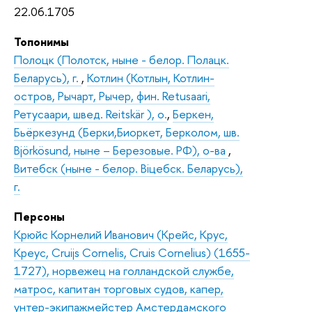
22.06.1705
Топонимы
Полоцк (Полотск, ныне - белор. Полацк.
Беларусь), г.
,
Котлин (Котлын, Котлин-
остров, Рычарт, Рычер, фин. Retusaari,
Ретусаари, швед. Reitskär ), о.
,
Беркен,
Бьёркезунд (Берки,Биоркет, Берколом, шв.
Björkösund, ныне – Березовые. РФ), о-ва
,
Витебск (ныне - белор. Вiцебск. Беларусь),
г.
Персоны
Крюйс Корнелий Иванович (Крейс, Крус,
Креус, Cruijs Cornelis, Cruis Cornelius) (1655-
1727), норвежец на голландской службе,
матрос, капитан торговых судов, капер,
унтер-экипажмейстер Амстердамского