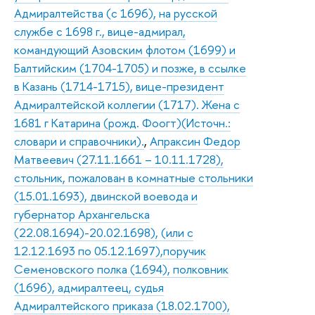
Адмиралтейства (с 1696), на русской
службе с 1698 г., вице-адмирал,
командующий Азовским флотом (1699) и
Балтийским (1704-1705) и позже, в ссылке
в Казань (1714-1715), вице-президент
Адмиралтейской коллегии (1717). Жена с
1681 г Катарина (рожд. Фоогт)(Источн.:
словари и справочники).
,
Апраксин Федор
Матвеевич (27.11.1661 – 10.11.1728),
стольник, пожалован в комнатные стольники
(15.01.1693), двинской воевода и
губернатор Архангельска
(22.08.1694)-20.02.1698), (или с
12.12.1693 по 05.12.1697),поручик
Семеновского полка (1694), полковник
(1696), адмиралтеец, судья
Адмиралтейского приказа (18.02.1700),