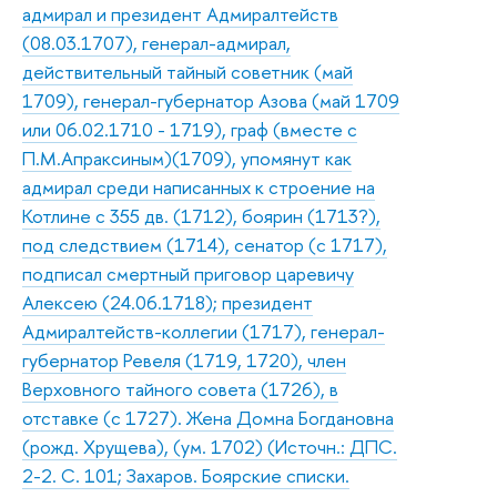
адмирал и президент Адмиралтейств
(08.03.1707), генерал-адмирал,
действительный тайный советник (май
1709), генерал-губернатор Азова (май 1709
или 06.02.1710 - 1719), граф (вместе с
П.М.Апраксиным)(1709), упомянут как
адмирал среди написанных к строение на
Котлине с 355 дв. (1712), боярин (1713?),
под следствием (1714), сенатор (с 1717),
подписал смертный приговор царевичу
Алексею (24.06.1718); президент
Адмиралтейств-коллегии (1717), генерал-
губернатор Ревеля (1719, 1720), член
Верховного тайного совета (1726), в
отставке (с 1727). Жена Домна Богдановна
(рожд. Хрущева), (ум. 1702) (Источн.: ДПС.
2-2. С. 101; Захаров. Боярские списки.