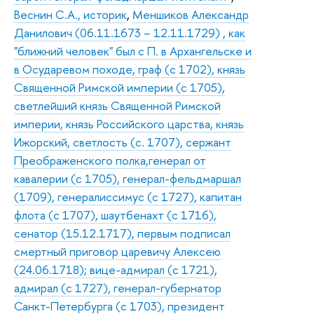
Веснин С.А., историк
,
Меншиков Александр
Данилович (06.11.1673 – 12.11.1729) , как
"ближний человек" был с П. в Архангельске и
в Осударевом походе, граф (с 1702), князь
Священной Римской империи (с 1705),
светлейший князь Священной Римской
империи, князь Российского царства, князь
Ижорский, светлость (с. 1707), сержант
Преображенского полка,генерал от
кавалерии (с 1705), генерал-фельдмаршал
(1709), генералиссимус (с 1727), капитан
флота (с 1707), шаутбенахт (с 1716),
сенатор (15.12.1717), первым подписал
смертный приговор царевичу Алексею
(24.06.1718); вице-адмирал (с 1721),
адмирал (с 1727), генерал-губернатор
Санкт-Петербурга (с 1703), президент