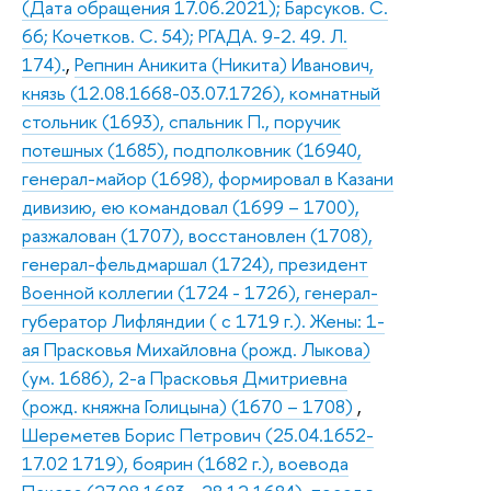
(Дата обращения 17.06.2021); Барсуков. С.
66; Кочетков. С. 54); РГАДА. 9-2. 49. Л.
174).
,
Репнин Аникита (Никита) Иванович,
князь (12.08.1668-03.07.1726), комнатный
стольник (1693), спальник П., поручик
потешных (1685), подполковник (16940,
генерал-майор (1698), формировал в Казани
дивизию, ею командовал (1699 – 1700),
разжалован (1707), восстановлен (1708),
генерал-фельдмаршал (1724), президент
Военной коллегии (1724 - 1726), генерал-
губератор Лифляндии ( с 1719 г.). Жены: 1-
ая Прасковья Михайловна (рожд. Лыкова)
(ум. 1686), 2-а Прасковья Дмитриевна
(рожд. княжна Голицына) (1670 – 1708)
,
Шереметев Борис Петрович (25.04.1652-
17.02 1719), боярин (1682 г.), воевода