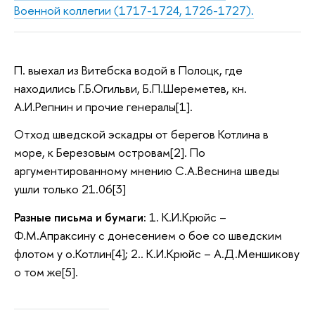
Военной коллегии (1717-1724, 1726-1727).
П. выехал из Витебска водой в Полоцк, где
находились Г.Б.Огильви, Б.П.Шереметев, кн.
А.И.Репнин и прочие генералы[1].
Отход шведской эскадры от берегов Котлина в
море, к Березовым островам[2]. По
аргументированному мнению С.А.Веснина шведы
ушли только 21.06[3]
Разные письма и бумаги:
1. К.И.Крюйс –
Ф.М.Апраксину с донесением о бое со шведским
флотом у о.Котлин[4]; 2.. К.И.Крюйс – А.Д.Меншикову
о том же[5].