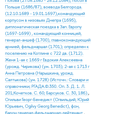
Пскова (27.08.1683 - 28.12.1684), посол в
Польше (1686/87), воевода Белгорода.
(12.10.1689 - 19.01.1697),командующий
корпусом в низовьях Днепра (1695),
дипломатическая поездка в Зап. Европу
(1697-1699) , командующий конницей,
генерал-аншеф (1700), главнокомандующий
армией, фельдмаршал (1701); определен к
поселению на Котлине с 722 дв. (1712).
Женя 1-ая с 1669 г Евдокия Алексеевна
(урожд. Чирикова) (ум. 1703); 2-ая с 1713 г
Анна Петровна (Нарышкина, урожд.
Салтыкова) (ум. 1728) (Источн.: Словари и
справочники; РГАДА.Ф.350. Оп. 3. Д. 1. Л.
201;Кочетков. С. 60; Барсуков. С. 30, 186).
,
Огильви Георг-Бенедикт (Огвильдий, Юрий
Юрьевич, Ogilvy Georg Benedict), фон,
барон генерал-фельдмаршал-лейтенант
,