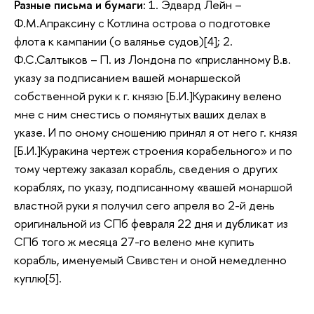
Разные письма и бумаги:
1. Эдвард Лейн –
Ф.М.Апраксину с Котлина острова о подготовке
флота к кампании (о валянье судов)[4]; 2.
Ф.С.Салтыков – П. из Лондона по «присланному В.в.
указу за подписанием вашей монаршеской
собственной руки к г. князю [Б.И.]Куракину велено
мне с ним снестись о помянутых ваших делах в
указе. И по оному сношению принял я от него г. князя
[Б.И.]Куракина чертеж строения корабельного» и по
тому чертежу заказал корабль, сведения о других
кораблях, по указу, подписанному «вашей монаршой
властной руки я получил сего апреля во 2-й день
оригинальной из СПб февраля 22 дня и дубликат из
СПб того ж месяца 27-го велено мне купить
корабль, именуемый Свивстен и оной немедленно
куплю[5].