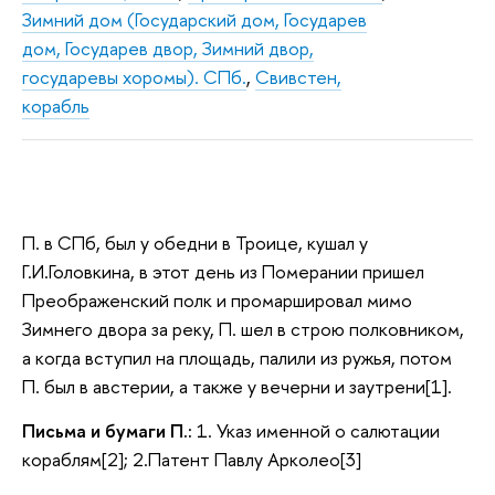
Зимний дом (Государский дом, Государев
дом, Государев двор, Зимний двор,
государевы хоромы). СПб.
,
Свивстен,
корабль
П. в СПб, был у обедни в Троице, кушал у
Г.И.Головкина, в этот день из Померании пришел
Преображенский полк и промаршировал мимо
Зимнего двора за реку, П. шел в строю полковником,
а когда вступил на площадь, палили из ружья, потом
П. был в австерии, а также у вечерни и заутрени[1].
Письма и бумаги П.:
1. Указ именной о салютации
кораблям[2]; 2.Патент Павлу Арколео[3]