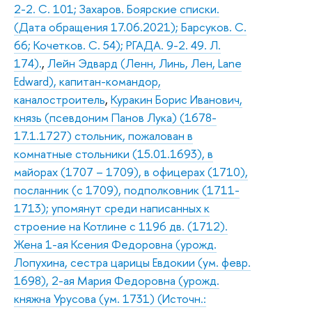
2-2. С. 101; Захаров. Боярские списки.
(Дата обращения 17.06.2021); Барсуков. С.
66; Кочетков. С. 54); РГАДА. 9-2. 49. Л.
174).
,
Лейн Эдвард (Ленн, Линь, Лен, Lane
Edward), капитан-командор,
каналостроитель
,
Куракин Борис Иванович,
князь (псевдоним Панов Лука) (1678-
17.1.1727) стольник, пожалован в
комнатные стольники (15.01.1693), в
майорах (1707 – 1709), в офицерах (1710),
посланник (с 1709), подполковник (1711-
1713); упомянут среди написанных к
строение на Котлине с 1196 дв. (1712).
Жена 1-ая Ксения Федоровна (урожд.
Лопухина, сестра царицы Евдокии (ум. февр.
1698), 2-ая Мария Федоровна (урожд.
княжна Урусова (ум. 1731) (Источн.: