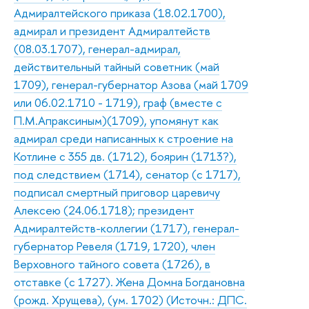
Адмиралтейского приказа (18.02.1700),
адмирал и президент Адмиралтейств
(08.03.1707), генерал-адмирал,
действительный тайный советник (май
1709), генерал-губернатор Азова (май 1709
или 06.02.1710 - 1719), граф (вместе с
П.М.Апраксиным)(1709), упомянут как
адмирал среди написанных к строение на
Котлине с 355 дв. (1712), боярин (1713?),
под следствием (1714), сенатор (с 1717),
подписал смертный приговор царевичу
Алексею (24.06.1718); президент
Адмиралтейств-коллегии (1717), генерал-
губернатор Ревеля (1719, 1720), член
Верховного тайного совета (1726), в
отставке (с 1727). Жена Домна Богдановна
(рожд. Хрущева), (ум. 1702) (Источн.: ДПС.