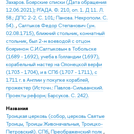
Захаров. Боярские списки (Дата обращения
12.06.2021); РГАДА. Ф. 210, оп. 1. Д 11. Л.
58.; ДПС 2-2. С. 101; Панова. Некрополи. С.
54).
,
Салтыков Федор Степанович (ум.
02.08.1715), ближний стольник, комнатный
стольник, был 2-м воеводой с отцом
боярином С.И.Салтыковым в Тобольске
(1689 - 1692), учеба в Голландии (1697),
корабельный мастер на Олонецкой верфи
(1703 - 1704), и в СПб (1707 - 1711), с
1711 г. в Англии у покупке кораблей,
прожектер (Источн.: Павлов-Сильванский.
Проекты реформ; Барсуков. С. 242).
Названия
Троицкая церковь (собор, церковь Святые
Троицы, Троицы Живоначальныя, Троицко-
Петровский). СПб
,
Преображенский полк
,