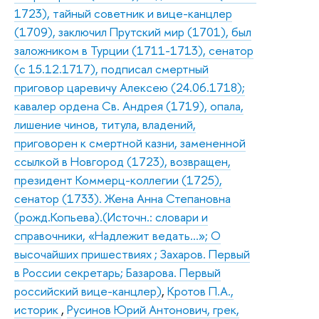
1723), тайный советник и вице-канцлер
(1709), заключил Прутский мир (1701), был
заложником в Турции (1711-1713), сенатор
(с 15.12.1717), подписал смертный
приговор царевичу Алексею (24.06.1718);
кавалер ордена Св. Андрея (1719), опала,
лишение чинов, титула, владений,
приговорен к смертной казни, замененной
ссылкой в Новгород (1723), возвращен,
президент Коммерц-коллегии (1725),
сенатор (1733). Жена Анна Степановна
(рожд.Копьева).(Источн.: словари и
справочники, «Надлежит ведать…»; О
высочайших пришествиях ; Захаров. Первый
в России секретарь; Базарова. Первый
российский вице-канцлер)
,
Кротов П.А.,
историк
,
Русинов Юрий Антонович, грек,