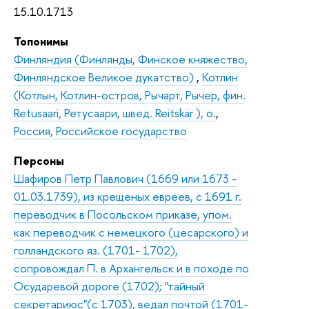
15.10.1713
Топонимы
Финляндия (Финлянды, Финское княжество,
Финляндское Великое дукатство)
,
Котлин
(Котлын, Котлин-остров, Рычарт, Рычер, фин.
Retusaari, Ретусаари, швед. Reitskär ), о.
,
Россия, Российское государство
Персоны
Шафиров Петр Павлович (1669 или 1673 -
01.03.1739), из крещеных евреев, с 1691 г.
переводчик в Посольском приказе, упом.
как переводчик с немецкого (цесарского) и
голландского яз. (1701- 1702),
сопровождал П. в Архангельск и в походе по
Осударевой дороге (1702); "тайный
секретариюс"(с 1703), ведал почтой (1701-