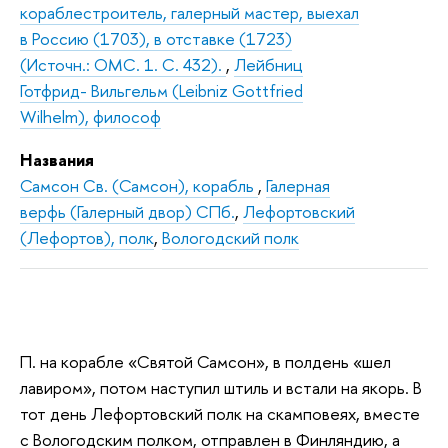
кораблестроитель, галерный мастер, выехал
в Россию (1703), в отставке (1723)
(Источн.: ОМС. 1. С. 432).
,
Лейбниц
Готфрид- Вильгельм (Leibniz Gottfried
Wilhelm), философ
Названия
Самсон Св. (Самсон), корабль
,
Галерная
верфь (Галерный двор) СПб.
,
Лефортовский
(Лефортов), полк
,
Вологодский полк
П. на корабле «Святой Самсон», в полдень «шел
лавиром», потом наступил штиль и встали на якорь. В
тот день Лефортовский полк на скамповеях, вместе
с Вологодским полком, отправлен в Финляндию, а