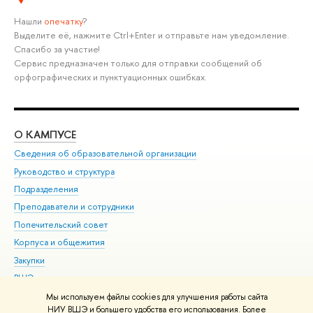
Нашли
опечатку
?
Выделите её, нажмите Ctrl+Enter и отправьте нам уведомление.
Спасибо за участие!
Сервис предназначен только для отправки сообщений об
орфографических и пунктуационных ошибках.
О КАМПУСЕ
ОБ
Сведения об образовательной организации
Мер
Руководство и структура
Мер
Подразделения
Дов
Преподаватели и сотрудники
Ол
Попечительский совет
При
Корпуса и общежития
При
Закупки
Ди
ВШЭ для студентов с ограниченными возможностями
До
здоровья и инвалидностью
Ас
Мы используем файлы cookies для улучшения работы сайта
Версия для слабовидящих
НИУ ВШЭ и большего удобства его использования. Более