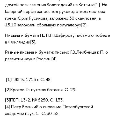
другой полк заменил Вологодский на Котлине[1]. На
Галерной верфи ранее, под руководством мастера
грека Юрия Русинова, заложено 30 скамповей, а
15.10 заложили «большую полугалеру»[2].
Письма и бумаги П.:
П.П.Шафирову письмо о победе
в Финляндии[3].
Разные письма и бумаги:
письмо Г.В.Лейбница к П. о
развитии наук в России.[4]
[1]ПЖПВ. 1713 г. С. 48.
[2]Кротов. Гангутская баталия. С. 29.
[3]ПБП. 13-2. № 6250. С. 133.
[4] Петр Великий о снование Петербургской
академии наук. 1. С. 30-32.