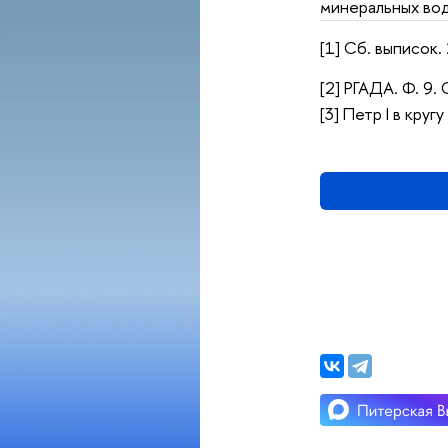
минеральных вод
[1] Сб. выписок. 
[2]
РГАДА. Ф. 9. О
[3] Петр I в круг