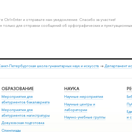
е Ctrl+Enter и отправьте нам уведомление. Спасибо за участие!
н только для отправки сообщений об орфографических и пунктуационных
анкт-Петербургская школа гуманитарных наук и искусств
→
Департамент и
ОБРАЗОВАНИЕ
НАУКА
Р
Мероприятия для
Научные мероприятия
Би
абитуриентов бакалавриата
Научные центры и
Пу
Мероприятия для
лаборатории
Ед
абитуриентов магистратуры
Научно-учебные группы
и 
Довузовская подготовка
Олимпиады