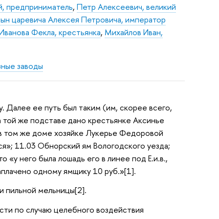
й, предприниматель
,
Петр Алексеевич, великий
 сын царевича Алексея Петровича, император
Иванова Фекла, крестьянка
,
Михайлов Иван,
зные заводы
у. Далее ее путь был таким (им, скорее всего,
а той же подставе дано крестьянке Аксинье
 в том же доме хозяйке Лукерье Федоровой
ся»; 11.03 Обнорский ям Вологодского уезда;
«у него была лошадь его в линее под Е.и.в.,
заплачено одному ямщику 10 руб.»[1].
и пильной мельницы[2].
ости по случаю целебного воздействия