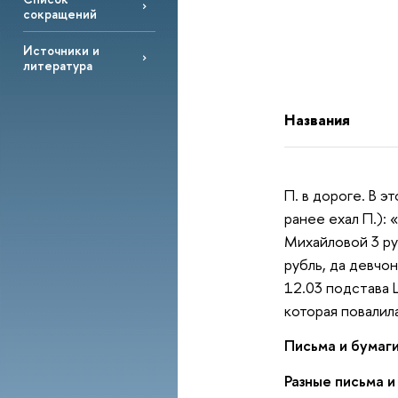
сокращений
Источники и
литература
Названия
П. в дороге. В э
ранее ехал П.):
Михайловой 3 ру
рубль, да девчо
12.03 подстава Ш
которая повалила
Письма и бумаги
Разные письма и