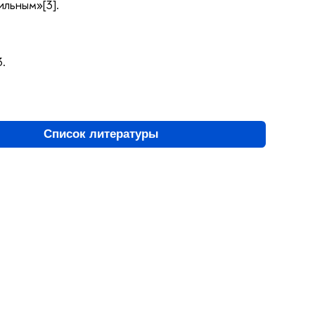
ильным»[3].
3.
Список литературы