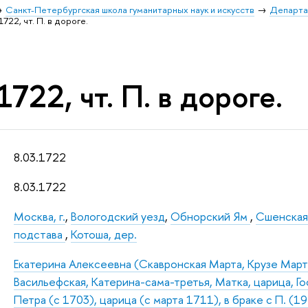
Санкт-Петербургская школа гуманитарных наук и искусств
Департа
1722, чт. П. в дороге.
1722, чт. П. в дороге.
8.03.1722
8.03.1722
Москва, г.
,
Вологодский уезд
,
Обнорский Ям
,
Сшенская
подстава
,
Котоша, дер.
Екатерина Алексеевна (Скавронская Марта, Крузе Марта
Васильефская, Катерина-сама-третья, Матка, царица, Г
Петра (с 1703), царица (с марта 1711), в браке с П. (1