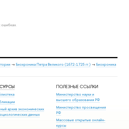
 ошибках.
стории
→
Биохроника Петра Великого (1672-1725 гг.)
→
Биохроника
ЕСУРСЫ
ПОЛЕЗНЫЕ ССЫЛКИ
блиотека
Министерство науки и
высшего образования РФ
бликации
Министерство просвещения
иный архив экономических
РФ
социологических данных
Массовые открытые онлайн-
курсы