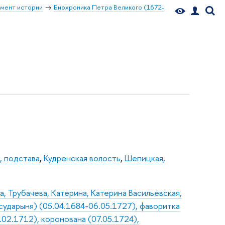
мент истории
Биохроника Петра Великого (1672-
, подстава
,
Кудренская волость
,
Шепицкая,
, Трубачева, Катерина, Катерина Васильевская,
осударыня) (05.04.1684-06.05.1727), фаворитка
9.02.1712), коронована (07.05.1724),