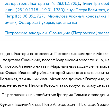
императрица Екатерина I (с 28.01.1725).
,
Тишин Григори
князь (23.10.1715 - 19.01.1730), внук Петра Великого,
Петр II (с 06.05.1727)
,
Михайлова Аксинья, крестьянка
,
ямщик
,
Федорова Лукерья, крестьянка
Петровские заводы см. Олонецкие (Петровские) желе
тот день Екатерина поехала из Петровских заводов в Москв
 «…подстава Сшенский, погост Кудренской волости <…>, н
б., которой велено ехать к Марциальным водам лечиться;
нке Фекле Ивановой рубль, которой велено ж ехать лечить
епицкая, там ямщик Иван Михайлов доносил Екатерине, что 
сь, не доезжая Николы Котоши, за которую по указу Ее в. 
 П.
: pезолюция на челобитную Григория Тишина о заведени
 бумаги:
Великий князь Петр Алексеевич – П. о своей рад