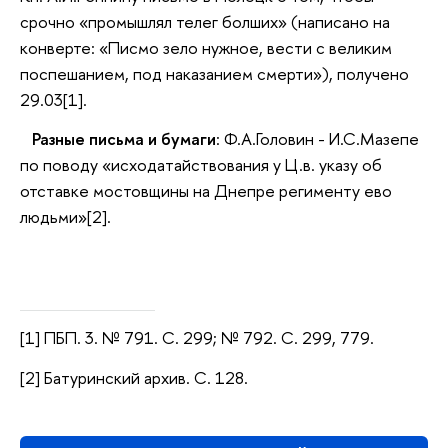
срочно «промышлял телег болших» (написано на
конверте: «Писмо зело нужное, вести с великим
поспешанием, под наказанием смерти»), получено
29.03[1].
Разные письма и бумаги
: Ф.А.Головин - И.С.Мазепе
по поводу «исходатайствования у Ц.в. указу об
отставке мостовщины на Днепре регименту ево
людьми»[2].
[1] ПБП. 3. № 791. С. 299; № 792. С. 299, 779.
[2] Батуринский архив. С. 128.