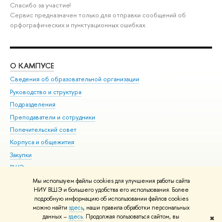
Спасибо за участие!
Сервис предназначен только для отправки сообщений об
орфографических и пунктуационных ошибках.
О КАМПУСЕ
ОБ
Сведения об образовательной организации
Мер
Руководство и структура
Мер
Подразделения
Дов
Преподаватели и сотрудники
Ол
Попечительский совет
При
Корпуса и общежития
При
Закупки
Ди
ВШЭ для студентов с ограниченными возможностями
До
здоровья и инвалидностью
Ас
Мы используем файлы cookies для улучшения работы сайта
Версия для слабовидящих
НИУ ВШЭ и большего удобства его использования. Более
Обр
подробную информацию об использовании файлов cookies
Единая платежная страница
можно найти
здесь
, наши правила обработки персональных
данных –
здесь
. Продолжая пользоваться сайтом, вы
✖