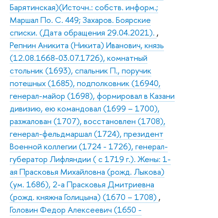
Барятинская)(Источн.: собств. информ.;
Маршал По. С. 449; Захаров. Боярские
списки. (Дата обращения 29.04.2021).
,
Репнин Аникита (Никита) Иванович, князь
(12.08.1668-03.07.1726), комнатный
стольник (1693), спальник П., поручик
потешных (1685), подполковник (16940,
генерал-майор (1698), формировал в Казани
дивизию, ею командовал (1699 – 1700),
разжалован (1707), восстановлен (1708),
генерал-фельдмаршал (1724), президент
Военной коллегии (1724 - 1726), генерал-
губератор Лифляндии ( с 1719 г.). Жены: 1-
ая Прасковья Михайловна (рожд. Лыкова)
(ум. 1686), 2-а Прасковья Дмитриевна
(рожд. княжна Голицына) (1670 – 1708)
,
Головин Федор Алексеевич (1650 -