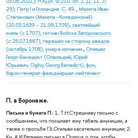
03.06.2021); РГАДА. Ф.210. оп. 1. Д. 11. Л.
29); Петр I и Голландия. С. 49.
,
Мазепа Иван
Степанович (Мазепа –Колединский)
(20.03.1639 – 21.09.1709), светлейший
князь (с 1707), гетман Войска Запорожского
(с 25.07.1687), перешел на сторону шведов
(октябрь 1708), умер в изгнании.
,
Огильви
Георг-Бенедикт (Огвильдий, Юрий
Юрьевич, Ogilvy Georg Benedict), фон,
барон генерал-фельдмаршал-лейтенант
П. в Воронеже.
Письма и бумаги П.
: 1. Т.Н.Стрешневу письмо с
сообщением, что посылает ему табель амуниции, а
также о просьбе Г.Б.Огильви касательно амуниции; 2.
Кн. А.И.Репнину письмо в Полоцк о том, чтобы