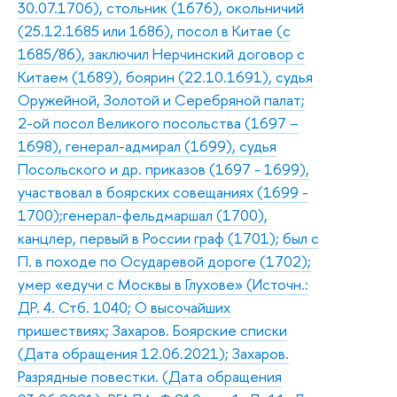
30.07.1706), стольник (1676), окольничий
(25.12.1685 или 1686), посол в Китае (с
1685/86), заключил Нерчинский договор с
Китаем (1689), боярин (22.10.1691), судья
Оружейной, Золотой и Серебряной палат;
2-ой посол Великого посольства (1697 –
1698), генерал-адмирал (1699), судья
Посольского и др. приказов (1697 - 1699),
участвовал в боярских совещаниях (1699 -
1700);генерал-фельдмаршал (1700),
канцлер, первый в России граф (1701); был с
П. в походе по Осударевой дороге (1702);
умер «едучи с Москвы в Глухове» (Источн.:
ДР. 4. Стб. 1040; О высочайших
пришествиях; Захаров. Боярские списки
(Дата обращения 12.06.2021); Захаров.
Разрядные повестки. (Дата обращения