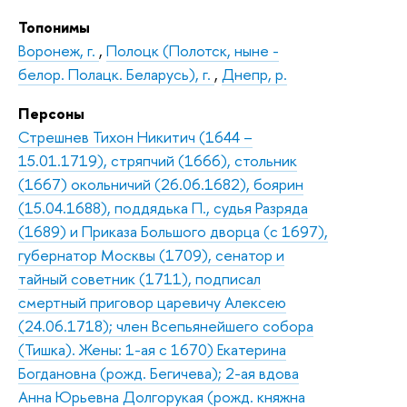
Топонимы
Воронеж, г.
,
Полоцк (Полотск, ныне -
белор. Полацк. Беларусь), г.
,
Днепр, р.
Персоны
Стрешнев Тихон Никитич (1644 –
15.01.1719), стряпчий (1666), стольник
(1667) окольничий (26.06.1682), боярин
(15.04.1688), поддядька П., судья Разряда
(1689) и Приказа Большого дворца (с 1697),
губернатор Москвы (1709), сенатор и
тайный советник (1711), подписал
смертный приговор царевичу Алексею
(24.06.1718); член Всепьянейшего собора
(Тишка). Жены: 1-ая с 1670) Екатерина
Богдановна (рожд. Бегичева); 2-ая вдова
Анна Юрьевна Долгорукая (рожд. княжна