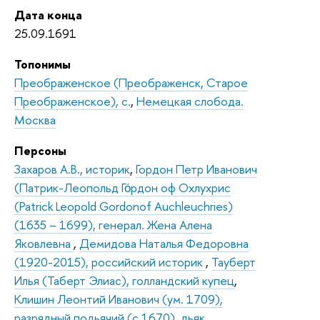
Дата конца
25.09.1691
Топонимы
Преображенское (Преображенск, Старое
Преображенское), с.
,
Немецкая слобода.
Москва
Персоны
Захаров А.В., историк
,
Гордон Петр Иванович
(Патрик-Леопольд Го́рдон оф Охлухрис
(Patrick Leopold Gordonof Auchleuchries)
(1635 – 1699), генерал. Жена Алена
Яковлевна
,
Демидова Наталья Федоровна
(1920-2015), российский историк
,
Тауберт
Илья (Таберт Элиас), голландский купец
,
Клишин Леонтий Иванович (ум. 1709),
разрядный подьячий (с 1670), дьяк