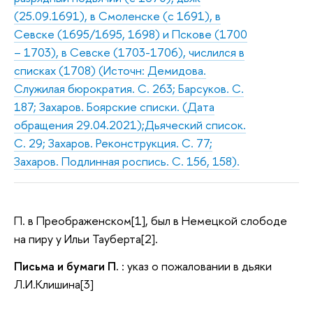
(25.09.1691), в Смоленске (с 1691), в
Севске (1695/1695, 1698) и Пскове (1700
– 1703), в Севске (1703-1706), числился в
списках (1708) (Источн: Демидова.
Служилая бюрократия. С. 263; Барсуков. С.
187; Захаров. Боярские списки. (Дата
обращения 29.04.2021);Дьяческий список.
С. 29; Захаров. Реконструкция. С. 77;
Захаров. Подлинная роспись. С. 156, 158).
П. в Преображенском[1], был в Немецкой слободе
на пиру у Ильи Тауберта[2].
Письма и бумаги П.
: указ о пожаловании в дьяки
Л.И.Клишина[3]